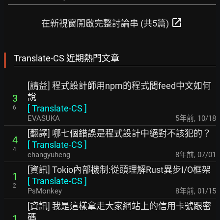
open_in_new
在新視窗開啟完整討論串 (共5篇)
Translate-CS 近期熱門文章
[請益] 程式設計師用npm的程式間feed中文如何
說
3
[
Translate-CS
]
6
EVASUKA
5年前
,
10/18
[翻譯] 哪七個錯誤是程式設計中絕對不該犯的？
4
[
Translate-CS
]
4
changyuheng
8年前
,
07/01
[資訊] Tokio內部機制:從頭理解Rust異步I/O框架
1
[
Translate-CS
]
2
PsMonkey
8年前
,
01/15
[資訊] 我是這樣拿走大家網站上的信用卡號跟密
碼
1