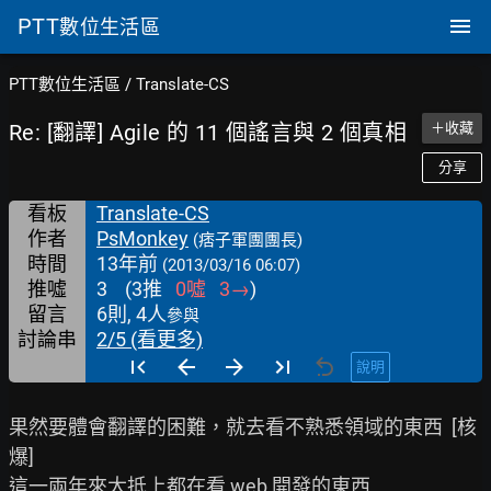
PTT
數位生活區
PTT數位生活區
/
Translate-CS
Re: [翻譯] Agile 的 11 個謠言與 2 個真相
＋收藏
分享
看板
Translate-CS
作者
PsMonkey
(痞子軍團團長)
時間
13年前
(2013/03/16 06:07)
推噓
3
(
3
推
0
噓
3
→
)
留言
6則, 4人
參與
討論串
2/5 (看更多)
說明
果然要體會翻譯的困難，就去看不熟悉領域的東西  [核
爆]

這一兩年來大抵上都在看 web 開發的東西
