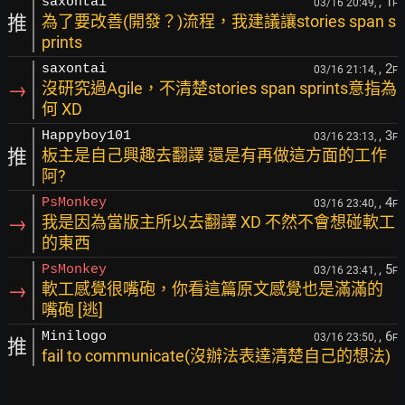
, 1
saxontai
03/16 20:49,
F
推
為了要改善(開發？)流程，我建議讓stories span s
prints
, 2
saxontai
03/16 21:14,
F
→
沒研究過Agile，不清楚stories span sprints意指為
何 XD
, 3
Happyboy101
03/16 23:13,
F
推
板主是自己興趣去翻譯 還是有再做這方面的工作
阿?
, 4
PsMonkey
03/16 23:40,
F
→
我是因為當版主所以去翻譯 XD 不然不會想碰軟工
的東西
, 5
PsMonkey
03/16 23:41,
F
→
軟工感覺很嘴砲，你看這篇原文感覺也是滿滿的
嘴砲 [逃]
, 6
Minilogo
03/16 23:50,
F
推
fail to communicate(沒辦法表達清楚自己的想法)