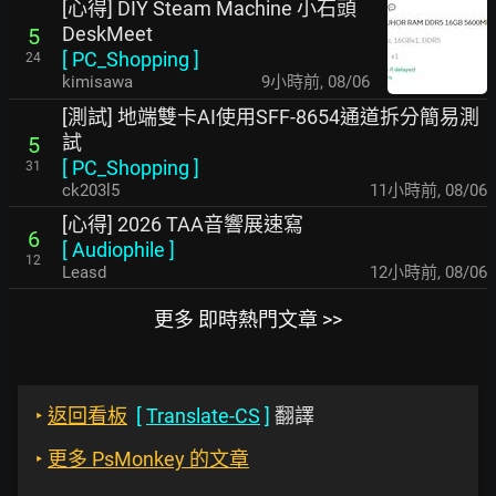
[心得] DIY Steam Machine 小石頭
DeskMeet
5
[
PC_Shopping
]
24
kimisawa
9小時前
,
08/06
[測試] 地端雙卡AI使用SFF-8654通道拆分簡易測
試
5
[
PC_Shopping
]
31
ck203l5
11小時前
,
08/06
[心得] 2026 TAA音響展速寫
6
[
Audiophile
]
12
Leasd
12小時前
,
08/06
更多 即時熱門文章 >>
‣
返回看板
[
Translate-CS
]
翻譯
‣
更多 PsMonkey 的文章