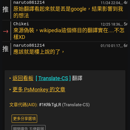
, 4
naruto861214
11/24 22:04,
F
推
原始翻譯看起來就是丟是google，結果影響到我
的想法
, 5
Chikei
12/25 18:36,
F
→
來源偽裝，wikipedia這個條目的翻譯實在....不怎
樣XD
, 6
naruto861214
01/10 01:17,
F
推
應該就是樓上說的了，
‣
返回看板
[
Translate-CS
]
翻譯
‣
更多 PsMonkey 的文章
文章代碼(AID):
#1KRkTgLR
(Translate-CS)
更多分享選項
關閉廣告 方便截圖