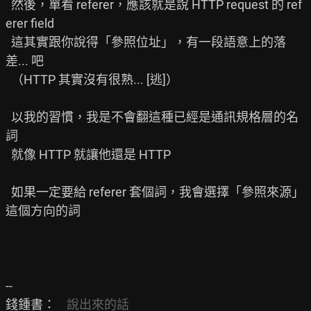
  然後，單看 referer，應該就是說 HTTP request 的 ref
erer field

  這其實跟你說得「參照位址」，有一段語意上的落
差... 吧

  （HTTP 其實沒有很熟... [逃]）

  以我的習慣，我是不會翻這種已經是通訊規格層的名
詞

  就像 HTTP 就讓他還是 HTTP

  如果一定要給 referer 套個詞，我會選擇「參照來源」
這個方向的詞

--

錢鍾書：    
說出來的話