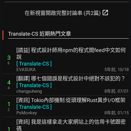
open_in_new
在新視窗開啟完整討論串 (共2篇)
Translate-CS 近期熱門文章
[請益] 程式設計師用npm的程式間feed中文如何
說
3
[
Translate-CS
]
6
EVASUKA
5年前
,
10/18
[翻譯] 哪七個錯誤是程式設計中絕對不該犯的？
4
[
Translate-CS
]
4
changyuheng
8年前
,
07/01
[資訊] Tokio內部機制:從頭理解Rust異步I/O框架
1
[
Translate-CS
]
2
PsMonkey
8年前
,
01/15
[資訊] 我是這樣拿走大家網站上的信用卡號跟密
碼
1