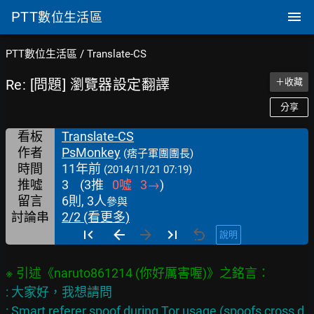
PTT
數位生活區
PTT數位生活區
/
Translate-CS
Re: [問題] 瀏覽器設定翻譯
＋收藏
分享
看板
Translate-CS
作者
PsMonkey
(痞子軍團團長)
時間
11年前
(2014/11/21 07:19)
推噓
3
(
3
推
0
噓
3
→
)
留言
6則, 3人
參與
討論串
2/2 (看更多)
說明
: 大家好，我想請問

: Smart referer spoof during Tor usage (spoofs cross d