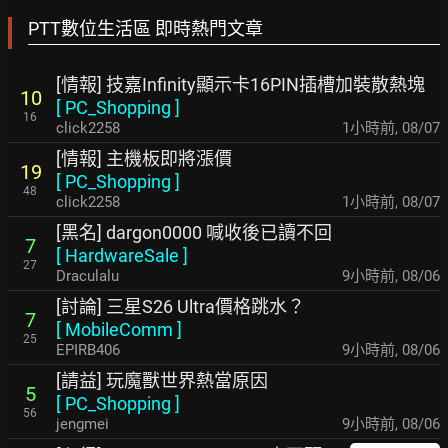
PTT數位生活區 即時熱門文章
[情報] 技嘉Infinity顯示卡16PIN插槽加裝散熱塊
10
[
PC_Shopping
]
16
click2258
1小時前
,
08/07
[情報] 主機板即將漲價
19
[
PC_Shopping
]
48
click2258
1小時前
,
08/07
[黑名] dargon0000 喊收後已讀不回
7
[
HardwareSale
]
27
Draculalu
9小時前
,
08/06
[討論] 三星S26 Ultra價格跳水？
7
[
MobileComm
]
25
EPIRB406
9小時前
,
08/06
[請益] 玩魔獸世界熱當原因
5
[
PC_Shopping
]
56
jengmei
9小時前
,
08/06