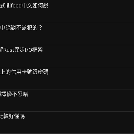
程式間feed中文如何說
計中絕對不該犯的？
解Rust異步I/O框架
站上的信用卡號跟密碼
的翻譯慘不忍睹
會比較好懂嗎