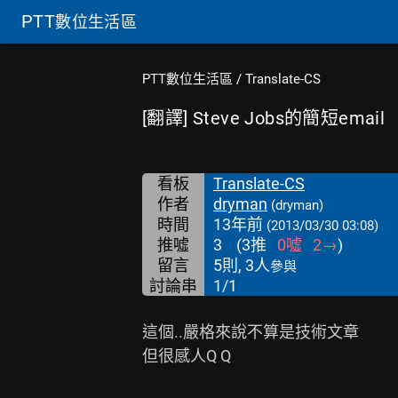
PTT
數位生活區
PTT數位生活區
/
Translate-CS
[翻譯] Steve Jobs的簡短email
看板
Translate-CS
作者
dryman
(dryman)
時間
13年前
(2013/03/30 03:08)
推噓
3
(
3
推
0
噓
2
→
)
留言
5則, 3人
參與
討論串
1/1
這個..嚴格來說不算是技術文章

但很感人Q Q
