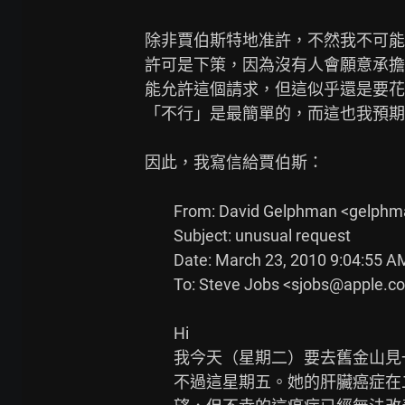
除非賈伯斯特地准許，不然我不可能把
許可是下策，因為沒有人會願意承擔這
能允許這個請求，但這似乎還是要花
「不行」是最簡單的，而這也我預期
因此，我寫信給賈伯斯：

        From: David Gelphman <gelphman@apple.com>

        Subject: unusual request

        Date: March 23, 2010 9:04:55 AM PDT

        To: Steve Jobs <sjobs@apple.com>

        Hi

        我今天（星期二）要去舊金山見一位臨終的朋友。我被告知說她大概撐

        不過這星期五。她的肝臟癌症在二月底轉移了，儘管我們都努力抱著希
