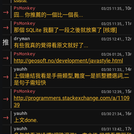
, 10
PsMonkey
03/25 11:35,
F
→
囧... 你推薦的一個比一個長...
, 11
PsMonkey
03/25 11:35,
F
→
那個 SQLite 我翻了一段之後就放棄了 [核爆]
, 12
dryman
03/25 12:41,
F
推
有些我真的覺得看原文就好了...
, 13
PsMonkey
03/26 01:26,
F
→
http://geosoft.no/development/javastyle.html
, 14
yauhh
03/30 11:33,
F
→
上個連結我看是手冊類型,難度一是抓整體選詞,二
是句子需短快
, 15
PsMonkey
03/30 12:39,
F
→
http://programmers.stackexchange.com/a/1109
39
, 16
yauhh
03/30 21:34,
F
→
上文done.
, 17
yauhh
03/31 13:42,
F