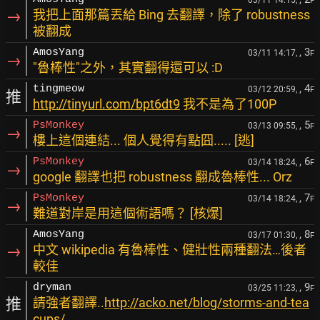
03/11 14:15,
F
→
我把上面那篇丟給 Bing 去翻譯，除了 robustness
被翻成
, 3
AmosYang
03/11 14:17,
F
→
"魯棒性"之外，其實翻得還可以 :D
, 4
tingmeow
03/12 20:59,
F
推
http://tinyurl.com/bpt6dt9
我不是為了100P
, 5
PsMonkey
03/13 09:55,
F
→
樓上這個連結... 個人覺得有點囧..... [逃]
, 6
PsMonkey
03/14 18:24,
F
→
google 翻譯也把 robustness 翻成魯棒性... Orz
, 7
PsMonkey
03/14 18:24,
F
→
難道對岸是用這個術語嗎？ [核爆]
, 8
AmosYang
03/17 01:30,
F
→
中文 wikipedia 有魯棒性、健壯性兩種翻法…後者
較佳
, 9
dryman
03/25 11:23,
F
推
請強者翻譯..
http://acko.net/blog/storms-and-tea
cups/