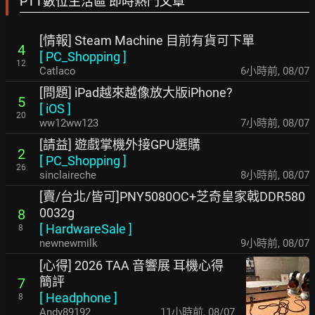
PTT數位生活區 即時熱門文章
[情報] Steam Machine 目前有貨可下單
4
[
PC_Shopping
]
12
Catlaco
6小時前
,
08/07
[問題] iPad越來越像放大版iPhone?
5
[
iOS
]
20
ww12ww123
7小時前
,
08/07
[請益] 遊戲掌機外接GPU選購
2
[
PC_Shopping
]
26
sinclaireche
8小時前
,
08/07
[賣/台北/皆可]PNY5080OC+芝奇皇家戟DDR580
0032g
8
[
HardwareSale
]
8
newnewmilk
9小時前
,
08/07
[心得] 2026 TAA 音響展 耳機心得
簡評
7
[
Headphone
]
8
Andy89192
11小時前
,
08/07