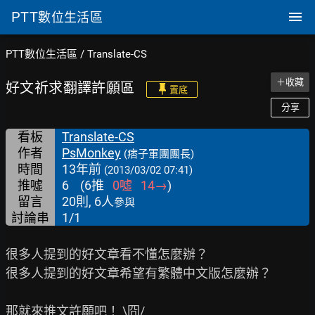
PTT
數位生活區
PTT數位生活區
/
Translate-CS
＋收藏
好文祈求翻譯許願區
置底
分享
看板
Translate-CS
作者
PsMonkey
(痞子軍團團長)
時間
13年前
(2013/03/02 07:41)
推噓
6
(
6
推
0
噓
14
→
)
留言
20則, 6人
參與
討論串
1/1
很多人提到的好文章看不懂怎麼辦？

很多人提到的好文章希望有繁體中文版怎麼辦？

那就來推文許願吧！ \囧/
