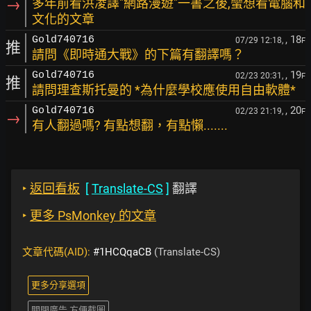
→
多年前看洪凌譯"網路漫遊"一書之後,蠻想看電腦和
文化的文章
, 18
Gold740716
07/29 12:18,
F
推
請問《即時通大戰》的下篇有翻譯嗎？
, 19
Gold740716
02/23 20:31,
F
推
請問理查斯托曼的 *為什麼學校應使用自由軟體*
, 20
Gold740716
02/23 21:19,
F
→
有人翻過嗎? 有點想翻，有點懶.......
‣
返回看板
[
Translate-CS
]
翻譯
‣
更多 PsMonkey 的文章
文章代碼(AID):
#1HCQqaCB
(Translate-CS)
更多分享選項
關閉廣告 方便截圖