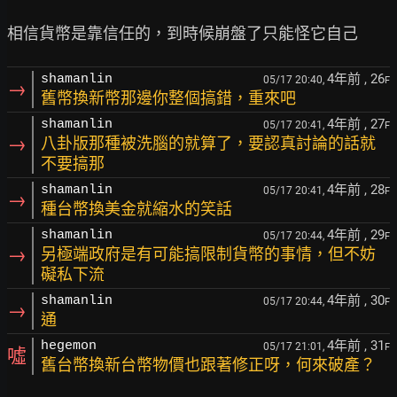
4年前
, 26
shamanlin
05/17 20:40,
F
→
舊幣換新幣那邊你整個搞錯，重來吧
4年前
, 27
shamanlin
05/17 20:41,
F
→
八卦版那種被洗腦的就算了，要認真討論的話就
不要搞那
4年前
, 28
shamanlin
05/17 20:41,
F
→
種台幣換美金就縮水的笑話
4年前
, 29
shamanlin
05/17 20:44,
F
→
另極端政府是有可能搞限制貨幣的事情，但不妨
礙私下流
4年前
, 30
shamanlin
05/17 20:44,
F
→
通
4年前
, 31
hegemon
05/17 21:01,
F
噓
舊台幣換新台幣物價也跟著修正呀，何來破產？