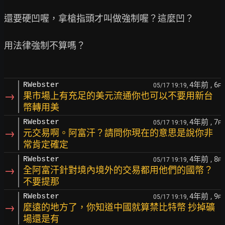
還要硬凹喔，拿槍指頭才叫做強制喔？這麼凹？

用法律強制不算嗎？

4年前
, 6
RWebster
05/17 19:19,
F
→
果市場上有充足的美元流通你也可以不要用新台
幣轉用美
4年前
, 7
RWebster
05/17 19:19,
F
→
元交易啊。阿富汗？請問你現在的意思是說你非
常肯定確定
4年前
, 8
RWebster
05/17 19:19,
F
→
全阿富汗針對境內境外的交易都用他們的國幣？
不要提那
4年前
, 9
RWebster
05/17 19:19,
F
→
麼遠的地方了，你知道中國就算禁比特幣 抄掉礦
場還是有