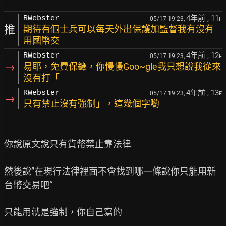
4年前
, 11
RWebster
05/17 19:23,
F
推
期待有個士兵可以每天外出保護加監督我有沒有
用國幣交
4年前
, 12
RWebster
05/17 19:23,
F
→
易耶，免費保鑣，你慢慢Goo~gle我只想說我從來
沒有打「
4年前
, 13
RWebster
05/17 19:23,
F
→
只有禁止沒有強制」，這幾個字喲
你說原文說只有貨幣禁止靠法律

然後說”在現行法律裡面不會找到哪一條說你只能用新
台幣交易吧“

只能用就是強制，你自己寫的
