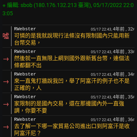
※ 編輯: sbob (180.176.132.213 臺灣), 05/17/2022 22:0
4年前
, 32
RWebster
05/17 22:43,
F
噓
可憐的是我就說現行法條沒有限制國內只能用新
台幣交易，
4年前
, 33
RWebster
05/17 22:43,
F
→
然後就一直無限上綱到國外跟新舊台幣，連個法
條都翻不出
4年前
, 34
RWebster
05/17 22:43,
F
→
來一直鬼打牆說我凹，舉了阿富汗的例子也不是
正確的，人
4年前
, 35
RWebster
05/17 22:43,
F
→
家限制的是國內交易，還在那邊國內外一直強
調，你要不要
4年前
, 36
RWebster
05/17 22:43,
F
→
去了解一下哪一家貿易公司進出口到阿富汗是收
阿富汗尼？