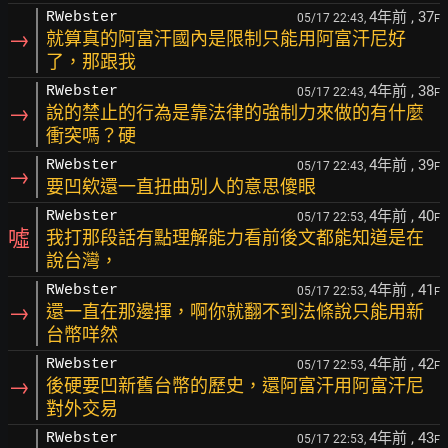
4年前
, 37
RWebster
05/17 22:43,
F
→
就算真的阿富汗國內是限制只能用阿富汗尼好
了，那跟我
4年前
, 38
RWebster
05/17 22:43,
F
→
說的禁止的行為是靠法律的強制力來做的有什麼
衝突嗎？硬
4年前
, 39
RWebster
05/17 22:43,
F
→
要凹欸還一直扭曲別人的意思傻眼
4年前
, 40
RWebster
05/17 22:53,
F
噓
我打那段話有點理解能力看前後文都能知道是在
說台灣，
4年前
, 41
RWebster
05/17 22:53,
F
→
還一直在那邊揮，啊你就翻不到法條說只能用新
台幣咩然
4年前
, 42
RWebster
05/17 22:53,
F
→
後硬要凹新舊台幣的歷史，還阿富汗用阿富汗尼
對外交易
4年前
, 43
RWebster
05/17 22:53,
F