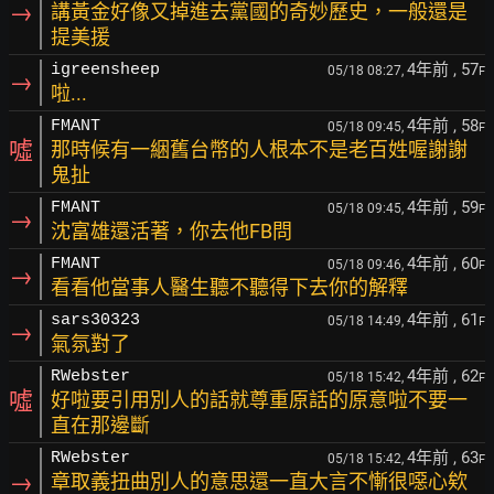
→
講黃金好像又掉進去黨國的奇妙歷史，一般還是
提美援
4年前
, 57
igreensheep
05/18 08:27,
F
→
啦...
4年前
, 58
FMANT
05/18 09:45,
F
噓
那時候有一綑舊台幣的人根本不是老百姓喔謝謝
鬼扯
4年前
, 59
FMANT
05/18 09:45,
F
→
沈富雄還活著，你去他FB問
4年前
, 60
FMANT
05/18 09:46,
F
→
看看他當事人醫生聽不聽得下去你的解釋
4年前
, 61
sars30323
05/18 14:49,
F
→
氣氛對了
4年前
, 62
RWebster
05/18 15:42,
F
噓
好啦要引用別人的話就尊重原話的原意啦不要一
直在那邊斷
4年前
, 63
RWebster
05/18 15:42,
F
→
章取義扭曲別人的意思還一直大言不慚很噁心欸