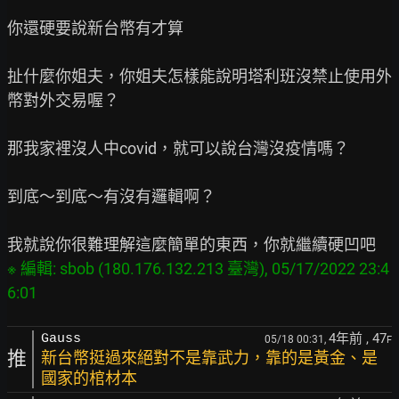
你還硬要說新台幣有才算

扯什麼你姐夫，你姐夫怎樣能說明塔利班沒禁止使用外
幣對外交易喔？

那我家裡沒人中covid，就可以說台灣沒疫情嗎？

到底～到底～有沒有邏輯啊？

※ 編輯: sbob (180.176.132.213 臺灣), 05/17/2022 23:4
4年前
, 47
Gauss
05/18 00:31,
F
推
新台幣挺過來絕對不是靠武力，靠的是黃金、是
國家的棺材本