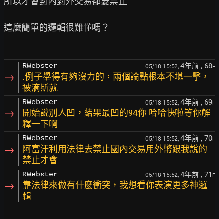
所以才會對內對外交易都要禁止

這麼簡單的邏輯很難懂嗎？

4年前
, 68
RWebster
05/18 15:52,
F
→
.例子舉得有夠沒力的，兩個論點根本不堪一擊，
被滴斯就
4年前
, 69
RWebster
05/18 15:52,
F
→
開始說別人凹，結果最凹的94你 哈哈快啦等你解
釋一下啊
4年前
, 70
RWebster
05/18 15:52,
F
→
阿富汗利用法律去禁止國內交易用外幣跟我說的
禁止才會
4年前
, 71
RWebster
05/18 15:52,
F
→
靠法律來做有什麼衝突，我想看你表演更多神邏
輯