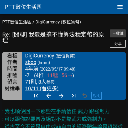
PTT
數位生活區
PTT數位生活區
/
DigiCurrency (數位貨幣)
Re: [閒聊] 我還是搞不懂算法穩定幣的原
＋收藏
理
分享
看板
DigiCurrency
(數位貨幣)
作者
sbob
(hmm)
時間
4年前
(2022/05/17 09:48)
推噓
-7
(
4
推
11
噓
56
→
)
留言
71則, 8人
參與
討論串
10/11 (看更多)
說明
: 我也順便回一下那些在爭論信任 武力 跟強制力

: 可以跟你說要普及絕對不是靠武力或強制力，

: 從古至今不管是自由或非自由的經濟體無論是貨幣或