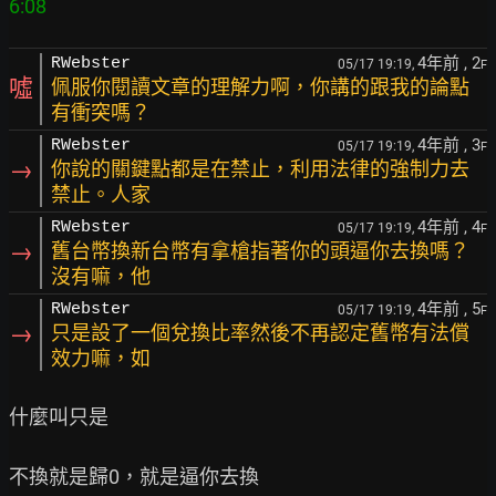
4年前
, 2
RWebster
05/17 19:19,
F
噓
佩服你閱讀文章的理解力啊，你講的跟我的論點
有衝突嗎？
4年前
, 3
RWebster
05/17 19:19,
F
→
你說的關鍵點都是在禁止，利用法律的強制力去
禁止。人家
4年前
, 4
RWebster
05/17 19:19,
F
→
舊台幣換新台幣有拿槍指著你的頭逼你去換嗎？
沒有嘛，他
4年前
, 5
RWebster
05/17 19:19,
F
→
只是設了一個兌換比率然後不再認定舊幣有法償
效力嘛，如
什麼叫只是

不換就是歸0，就是逼你去換
