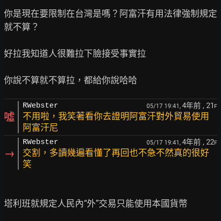
你是現在要限制在台灣是嗎？阿富汗有用法律強制規定
就不算？

好拉我知道人很難拉下臉接受事實拉

4年前
, 21
RWebster
05/17 19:41,
F
噓
不用啦，我笑著看你去證明阿富汗對外貿易使用
阿富汗尼
4年前
, 22
RWebster
05/17 19:41,
F
→
交割，多讀幾遍看懂了再回也不急不然真的很好
笑
塔利班就規定人民內“外”交易只能使用本國貨幣
