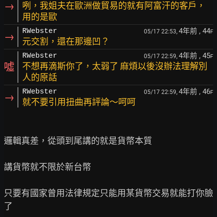
→
咧，我姐夫在歐洲做貿易的就有阿富汗的客戶，
用的是歐
4年前
, 44
RWebster
05/17 22:53,
F
→
元交割，還在那邊凹？
4年前
, 45
RWebster
05/17 22:59,
F
噓
不想再滴斯你了，太弱了 麻煩以後沒辦法理解別
人的原話
4年前
, 46
RWebster
05/17 22:59,
F
→
就不要引用扭曲再評論～呵呵
邏輯真差，從頭到尾講的就是貨幣本質

講貨幣就不限於新台幣

只要有國家曾用法律規定只能用某貨幣交易就能打你臉
了
