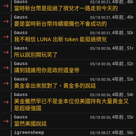
4年前
, 48
Gauss
05/18 00:31,
F
→
當時新台幣是挺過了擠兌才一路走到今天的
4年前
, 49
Gauss
05/18 00:31,
F
→
要是當時新台幣持續擺爛也不會成功的
4年前
, 50
Gauss
05/18 00:31,
F
→
我不相信 LUNA 出新 token 能挺過擠兌
4年前
, 51
Gauss
05/18 00:36,
F
→
所以說別開玩笑了
4年前
, 52
Gauss
05/18 00:36,
F
→
講到錢誰甩你是政府還皇帝
4年前
, 53
Gauss
05/18 00:36,
F
→
黃金拿出來就對了，黃金多的說話
4年前
, 54
Gauss
05/18 00:36,
F
→
美金雖然早已不是金本位但美國持有大量黃金又
是超級強國
4年前
, 55
Gauss
05/18 00:36,
F
→
當然美國說話
4年前
, 56
igreensheep
05/18 08:27,
F