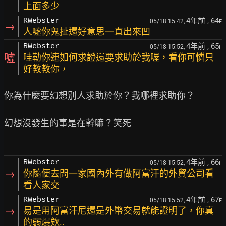
上面多少
4年前
, 64
RWebster
05/18 15:42,
F
→
人噓你鬼扯還好意思一直出來凹
4年前
, 65
RWebster
05/18 15:52,
F
噓
哇勒你連如何求證還要求助於我喔，看你可憐只
好教教你，
你為什麼要幻想別人求助於你？我哪裡求助你？

幻想沒發生的事是在幹嘛？笑死

4年前
, 66
RWebster
05/18 15:52,
F
→
你隨便去問一家國內外有做阿富汗的外貿公司看
看人家交
4年前
, 67
RWebster
05/18 15:52,
F
→
易是用阿富汗尼還是外幣交易就能證明了，你真
的弱爆欸..