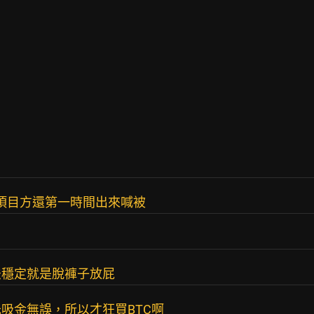
es 項目方還第一時間出來喊被
法穩定就是脫褲子放屁
吸金無誤，所以才狂買BTC啊