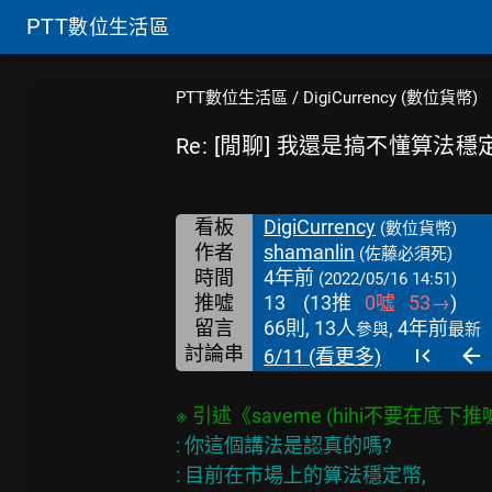
PTT
數位生活區
PTT數位生活區
/
DigiCurrency (數位貨幣)
Re: [閒聊] 我還是搞不懂算法
看板
DigiCurrency
(數位貨幣)
作者
shamanlin
(佐藤必須死)
時間
4年前
(2022/05/16 14:51)
推噓
13
(
13
推
0
噓
53
→
)
留言
66則, 13人
, 4年前
參與
最新
討論串
6/11 (看更多)
: 你這個講法是認真的嗎?

: 目前在市場上的算法穩定幣,
