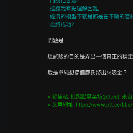
: 而說他會爆?

: 這讓我有點理解困難,

: 經濟的模型不就是都是在不斷的嘗試
問題是

這試驗的目的是弄出一個真正的穩定
還是單純想搞個龐氏幣出來吸金？

※ 發信站: 批踢踢實業坊(ptt.cc), 來自: 1
※ 文章網址: 
https://www.ptt.cc/bbs