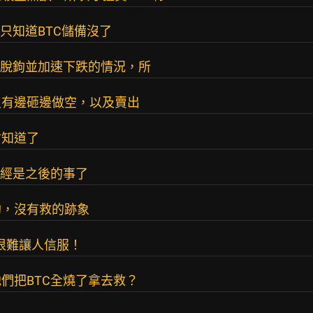
只知道BTC儲備沒了
股脫鉤並加速下跌的情況，所
沒有邊砸邊做空，以及賣出
才知道了
已經是之後的事了
鉤，沒有救的跡象
明很難讓人信服！
們把BTC全燒了拿去救？