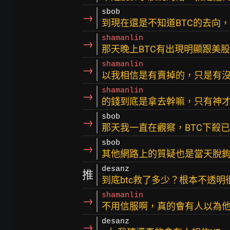
sbob
→
到現在還是不知道BTC的去向，
shamanlin
→
那天晚上BTC有出現明顯跟美
shamanlin
→
以我相信是有賣掉的，只是有
shamanlin
→
的錢到底是拿去幹嘛，只有神
sbob
→
那天我一直在觀察，BTC下殺
sbob
→
其他網路上的質疑也是當天脫
desanz
推
到底btc救了多少？根本不透
shamanlin
→
不用信服啊，真的會有人以為他
desanz
→