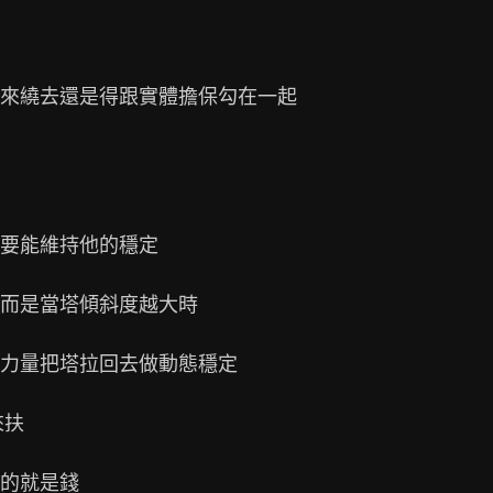
來繞去還是得跟實體擔保勾在一起

要能維持他的穩定

而是當塔傾斜度越大時

力量把塔拉回去做動態穩定

扶

的就是錢
