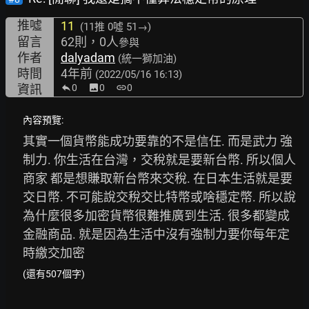
推噓
11
(11推
0噓 51→
)
留言
62則，0人
參與
作者
dalyadam
(統一獅加油)
時間
4年前
(2022/05/16 16:13)
資訊
0
image
0
link
0
內容預覽:
其實一個貨幣能成功要靠的不是信任. 而是武力 強
制力. 你生活在台灣，交稅就是要新台幣. 所以個人 
商家 都是想賺取新台幣來交稅. 在日本生活就是要
交日幣. 不可能說交稅交比特幣或啥穩定幣. 所以說
為什麼很多加密貨幣很難推廣到生活. 很多都變成
金融商品. 就是因為生活中沒有強制力要你每年定
時繳交加密
(還有507個字)