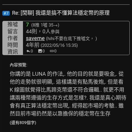
Re: [閒聊] 我還是搞不懂算法穩定幣的原理
#7
推噓
7
(8推
1噓 35→
)
留言
44則，0人
參與
作者
saveme
(hihi不要在底下推噓文， )
時間
4年前
(2022/05/16 15:35)
資訊
0
image
0
link
0
內容預覽:
你講的是 LUNA 的作法,. 他的目的就是要吸金,. 從
他的走勢就很明顯,. 這樣講是有點馬後炮,. 但是看 
K 線圖就覺得比馬蹄克幣還不符合邏輯.. 就更不用
講兩種幣遵循的生存方式是怎樣?. 我還是真心期待
會有真正算法穩定幣出現,. 經得起市場的考驗.. 雖
然目前市場扔然是以靠擔保的穩定幣在生存
(還有809個字)