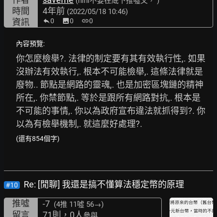
(hihi不要在底下推噓文， )
時間
4年前
(2022/05/18 10:46)
資訊
0
image
0
link
0
內容預覽:
你怎麼檢舉?. 法律的制定要有其有效執行性,. 如果
沒辦法有效執行,. 根本不可能檢舉,. 這條法律就是
廢物.. 節點是網路的靈魂,. 也是加密區塊鏈的精神
所在,. 你禁節點,. 等於是跟所有網路對抗,. 根本是
不可能的事情,. 你以為政府宣布違法就抓得到?. 你
以為有檢舉機制,. 就這麼好處理?.
(還有854個字)
Re: [閒聊] 我還是搞不懂算法穩定幣的原理
#10
推噓
-7
(4推
11噓 56→
)
留言
71則，0人
參與