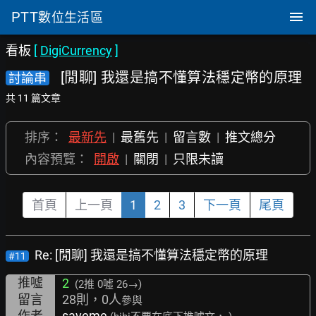
PTT
數位生活區
看板
[
DigiCurrency
]
[閒聊] 我還是搞不懂算法穩定幣的原理
討論串
共 11 篇文章
排序：
最新先
|
最舊先
|
留言數
|
推文總分
內容預覽：
開啟
|
關閉
|
只限未讀
首頁
上一頁
1
2
3
下一頁
尾頁
Re: [閒聊] 我還是搞不懂算法穩定幣的原理
#11
推噓
2
(2推
0噓 26→
)
留言
28則，0人
參與
作者
saveme