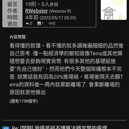
留言
19則，0人
參與
作者
RWebster
(Webster.R)
時間
4年前
(2022/05/17 05:03)
資訊
0
image
1
link
0
內容預覽:
看得懂的就懂，看不懂的就多讀幾遍細細的品然後
自己思考. 懂一點經濟學的都知道像Terra或其他算
穩想要去掛鉤現實貨幣. 有很多其他的基礎設施
要"先自己做好"，然而他們今天整個架構根本不完
善. 說實話我有因為20%進場過，進場後隔天去翻T
erra的資料後一周內就果斷離場了. 會果斷離場的
原因就是他推出
(還有1758個字)
Re: [閒聊] 我還是搞不懂算法穩定幣的原理
#8