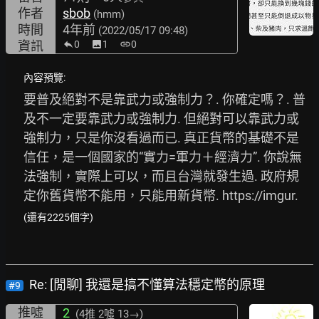
作者
sbob
(hmm)
時間
4年前
(2022/05/17 09:48)
資訊
0
image
1
link
0
內容預覽:
要普及絕對不是靠武力或強制力？. 你確定嗎？. 普
及不一定要靠武力或強制力. 但絕對可以靠武力或
強制力，只是你沒看過而已. 真正貨幣的基礎不是
信任，是一個國家的“實力=軍力＋經濟力”. 你說無
法強制，實際上可以，而且台灣就發生過. 政府規
定你舊貨幣不能用，只能用新貨幣. 
https://imgur.
(還有2225個字)
Re: [閒聊] 我還是搞不懂算法穩定幣的原理
#9
推噓
2
(4推
2噓 13→
)