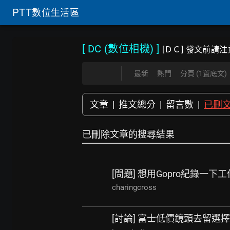
PTT
數位生活區
[ DC (數位相機)
]
[ＤＣ] 發文前請注
最新
熱門
分頁 (1置底文)
文章
|
推文總分
|
留言數
|
已刪
已刪除文章的搜尋結果
[問題] 想用Gopro紀錄一下工
charingcross
[討論] 富士低價鏡頭去留選擇