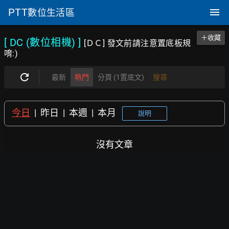
PTT
數位生活區
＋收藏
[ DC (數位相機)
]
[ＤＣ] 發文前請注意置底板規
唷:)
最新
熱門
分頁 (1置底文)
搜尋
今日
|
昨日
|
本週
|
本月
說明
沒有文章