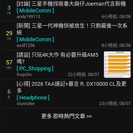
[討論] 三星手機找吸毒大麻仔Joeman代言新機
3
[
MobileComm
]
79
andy199113
6小時前
,
08/08
[新聞] 三星一代神機快被放生！只剩最後一次系
統
29
[
MobileComm
]
70
asdf1256
8小時前
,
08/08
[請益] 只玩4K大作 有必要升級AM5
嗎?
57
[
PC_Shopping
]
191
foxjolin
22小時前
,
08/07
[心得] 2026 TAA速記+暴言 ft. DX10000 CL及更
多
6
[
Headphone
]
8
clurinzler
23小時前
,
08/07
更多 即時熱門文章 >>