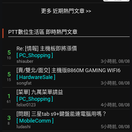
更多 近期熱門文章 >>
PTT數位生活區 即時熱門文章
Re: [情報] 主機板即將漲價
5
[
PC_Shopping
]
10
shiauber
3小時前
,
08/08
[賣/雙北/面交] 主機版B860M GAMING WIFI6
5
[
HardwareSale
]
15
songfat
3小時前
,
08/08
[菜單] 九萬菜單請益
1
[
PC_Shopping
]
61
felixr0123
4小時前
,
08/08
[問題] 三星tab s9+鍵盤能連電腦用嗎？
3
[
MobileComm
]
8
ludashi
5小時前
,
08/08