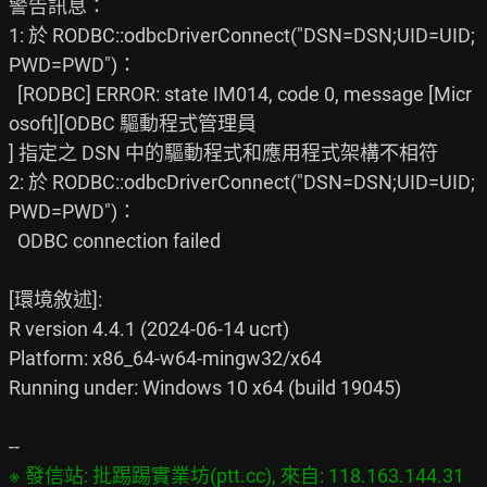
警告訊息：

1: 於 RODBC::odbcDriverConnect("DSN=DSN;UID=UID;
PWD=PWD")：

  [RODBC] ERROR: state IM014, code 0, message [Micr
osoft][ODBC 驅動程式管理員

] 指定之 DSN 中的驅動程式和應用程式架構不相符

2: 於 RODBC::odbcDriverConnect("DSN=DSN;UID=UID;
PWD=PWD")：

  ODBC connection failed

[環境敘述]:

R version 4.4.1 (2024-06-14 ucrt)

Platform: x86_64-w64-mingw32/x64

Running under: Windows 10 x64 (build 19045)

※ 發信站: 批踢踢實業坊(ptt.cc), 來自: 118.163.144.31 