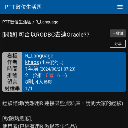
PTT
數位生活區
PTT數位生活區
/
R_Language
[問題] 可否以RODBC去連Oracle??
＋收藏
分享
看板
R_Language
作者
khaos
(出來混的...)
時間
1年前
(2024/08/21 07:23)
推噓
2
(
2
推
0
噓
6
→
)
留言
8則, 4人
參與
討論串
1/1
經驗諮詢(我想用R 連接某些資料庫，請問大家的經驗)

[軟體熟悉度]:

使用者(已經有用R 做過不少作品)
