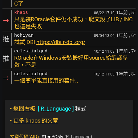
C了
1年前
, 5
khaos
08/22 17:10,
F
→
只是裝ROracle套件仍不成功，爬文設了LIB / INC
也還是失敗
1年前
, 6
hohiyan
09/04 13:00,
F
推
試試 DBI
https://dbi.r-dbi.org/
1年前
, 7
celestialgod
10/12 11:03,
F
推
ROracle在Windows安裝最好用source給編譯參
數，不是
1年前
, 8
celestialgod
10/12 11:03,
F
→
一個簡單能直接用的套件..
‣
返回看板
[
R_Language
]
程式
‣
更多 khaos 的文章
文章代碼(AID):
#1cnPO5ly
(R_Language)