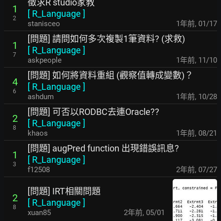
徵求R studio家教
1
[
R_Language
]
2
stanisceo
1年前
,
01/17
[問題] 請問如何多次複製1筆資料? (求救)
1
[
R_Language
]
7
askpeople
1年前
,
11/10
[問題] 如何將資料重組 (觀察值轉成變數)？
4
[
R_Language
]
6
ashdum
1年前
,
10/28
[問題] 可否以RODBC去連Oracle??
2
[
R_Language
]
8
khaos
1年前
,
08/21
[問題] augPred function 出現錯誤訊息?
1
[
R_Language
]
3
f12508
2年前
,
07/27
[問題] IRT相關問題
2
[
R_Language
]
8
xuan85
2年前
,
05/01