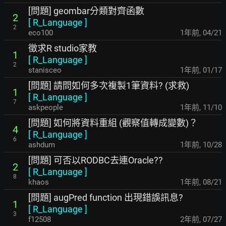
[問題] geombar分類對齊函數
2
[
R_Language
]
2
eco100
1年前
,
04/21
徵求R studio家教
1
[
R_Language
]
2
stanisceo
1年前
,
01/17
[問題] 請問如何多次複製1筆資料? (求救)
1
[
R_Language
]
7
askpeople
1年前
,
11/10
[問題] 如何將資料重組 (觀察值轉成變數)？
4
[
R_Language
]
6
ashdum
1年前
,
10/28
[問題] 可否以RODBC去連Oracle??
2
[
R_Language
]
8
khaos
1年前
,
08/21
[問題] augPred function 出現錯誤訊息?
1
[
R_Language
]
3
f12508
2年前
,
07/27