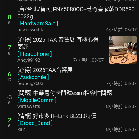
[賣/台北/皆可]PNY5080OC+芝奇皇家戟DDR580
0032g
8
[
HardwareSale
]
8
newnewmilk
4小時前
,
08/07
[心得] 2026 TAA 音響展 耳機心得
簡評
7
[
Headphone
]
8
Andy89192
7小時前
,
08/07
[心得] 2026TAA音響展
6
[
Audiophile
]
17
feoteng2003
7小時前
,
08/07
[問題] 中華易付卡門號esim相容性問題
-3
[
MobileComm
]
8
wattswatts
8小時前
,
08/07
[情報] 好市多TP-Link BE230特價
2
[
Broad_Band
]
6
ka2
8小時前
,
08/07