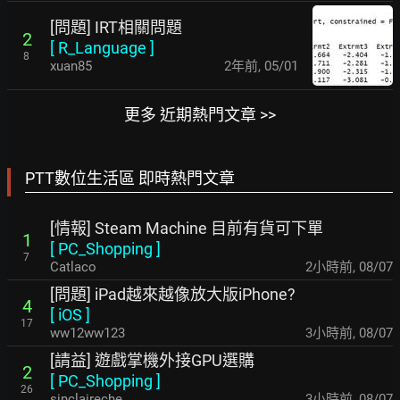
[問題] IRT相關問題
2
[
R_Language
]
8
xuan85
2年前
,
05/01
更多 近期熱門文章 >>
PTT數位生活區 即時熱門文章
[情報] Steam Machine 目前有貨可下單
1
[
PC_Shopping
]
7
Catlaco
2小時前
,
08/07
[問題] iPad越來越像放大版iPhone?
4
[
iOS
]
17
ww12ww123
3小時前
,
08/07
[請益] 遊戲掌機外接GPU選購
2
[
PC_Shopping
]
26
sinclaireche
3小時前
,
08/07