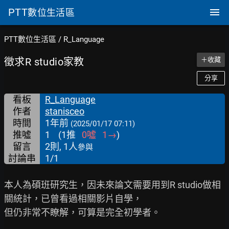
PTT
數位生活區
PTT數位生活區
/
R_Language
徵求R studio家教
＋收藏
分享
看板
R_Language
作者
stanisceo
時間
1年前
(2025/01/17 07:11)
推噓
1
(
1
推
0
噓
1
→
)
留言
2則, 1人
參與
討論串
1/1
本人為碩班研究生，因未來論文需要用到R studio做相
關統計，已曾看過相關影片自學，

但仍非常不瞭解，可算是完全初學者。
