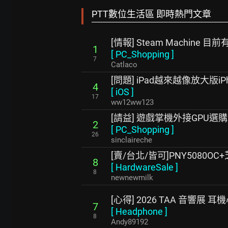
PTT數位生活區 即時熱門文章
[情報] Steam Machine 
1
[
PC_Shopping
]
7
Catlaco
[問題] iPad越來越像放大版iPh
4
[
iOS
]
17
ww12ww123
[請益] 遊戲掌機外接GPU選購
2
[
PC_Shopping
]
26
sinclaireche
[賣/台北/皆可]PNY5080OC
8
[
HardwareSale
]
8
newnewmilk
[心得] 2026 TAA 音響展 
7
[
Headphone
]
8
Andy89192