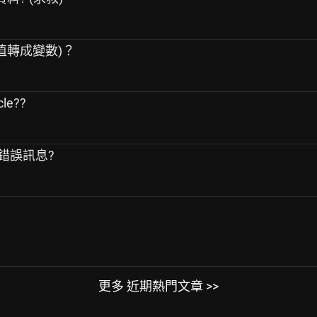
察值轉成變數)？
le??
 出現錯誤訊息?
更多 近期熱門文章 >>