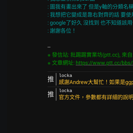
: 圖我有畫出來了 但是y軸的分類名稱
: 我想把它變成是靠右對齊的話 要使
: google了好久 沒找到 也不知道
※ 發信站: 批踢踢實業坊(ptt.cc), 來自: 6
※ 文章網址: 
https://www.ptt.cc/bb
locka
推
感謝Andrew大幫忙！如果是gg
locka
推
官方文件，參數都有詳細的說