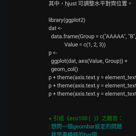
其中，hjust 可調整水平對齊位置。

library(ggplot2)

dat <-

  data.frame(Group = c("AAAAA", "B", "CCCCCCCCC"),

             Value = c(1, 2, 3))

p <-

  ggplot(dat, aes(Value, Group)) +

  geom_col()

p + theme(axis.text.y = element_text
p + theme(axis.text.y = element_text
p + theme(axis.text.y = element_text
: 想問一個geombar設定的問題

: 我想畫橫條的bar圖
