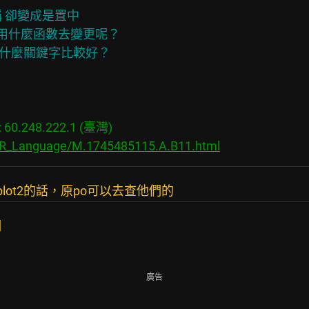
 卻變成是置中

用什麼函數去變更呢？

該用什麼關鍵字比較好？

0.248.222.1 (臺灣)

s/R_Language/M.1745485115.A.B11.html
plot2的話，原po可以去查他們的
明
廣告