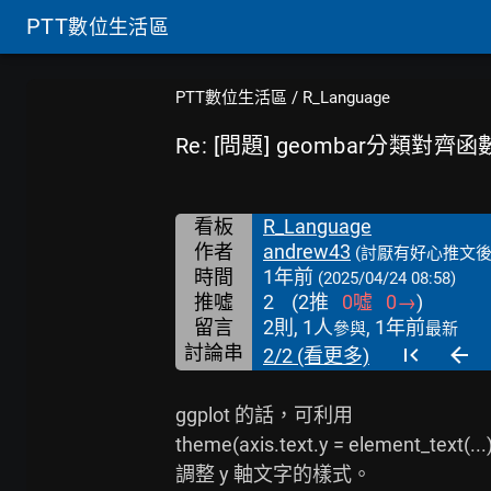
PTT
數位生活區
PTT數位生活區
/
R_Language
Re: [問題] geombar分類對齊函
看板
R_Language
作者
andrew43
(討厭有好心推文後
時間
1年前
(2025/04/24 08:58)
推噓
2
(
2
推
0
噓
0
→
)
留言
2則, 1人
, 1年前
參與
最新
討論串
2/2 (看更多)
ggplot 的話，可利用

theme(axis.text.y = element_text(...)
調整 y 軸文字的樣式。
