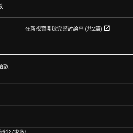
數
open_in_new
在新視窗開啟完整討論串 (共2篇)
齊函數
料? (求救)