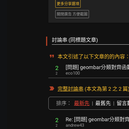
更多分享選項
關閉廣告 方便截圖
討論串 (同標題文章)
本文引述了以下文章的的內容
[問題] geombar分類對齊函
2
eco100
2
完整討論串
(本文為第 2 之 2 篇
排序：
最新先
|
最舊先
|
留言
Re: [問題] geombar分類
2
andrew43
2