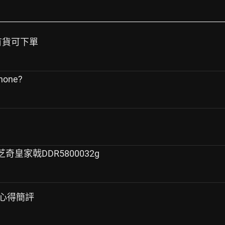
目前有貨可下單
one?
+芝奇皇家戟DDR5800032g
耳機心得簡評