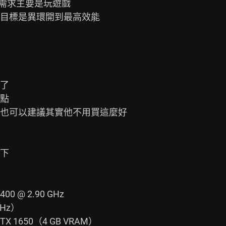
需求主要是玩遊戲

目標是異環開到最高效能

了

點

也可以建議其實他不用買這麼好

下

0 @ 2.90 GHz

Hz）

X 1650（4 GB VRAM）
