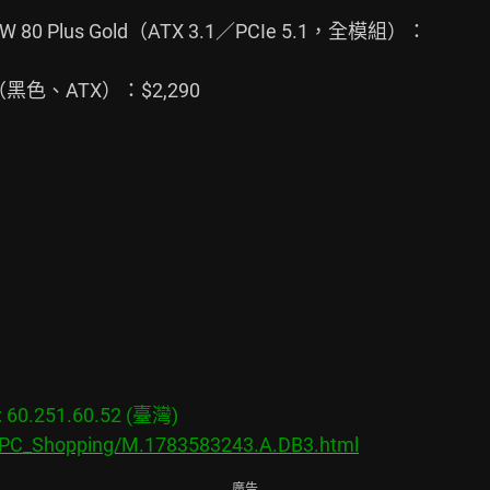
 80 Plus Gold（ATX 3.1／PCIe 5.1，全模組）：

GB（黑色、ATX）：$2,290

0.251.60.52 (臺灣)

s/PC_Shopping/M.1783583243.A.DB3.html
廣告