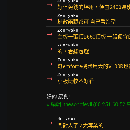
Zenryaku
→
好但免錢的堪用，便宜2400還
Zenryaku
→
塔散兩顆都可 自己看造型
Zenryaku
→
主板一張頂B650頂板 一張便
Zenryaku
→
的，看錢包選
Zenryaku
→
選emforce機殼用大的V100
Zenryaku
→
小板比較不好看
d0178411
→
問對人了 Z大專業的