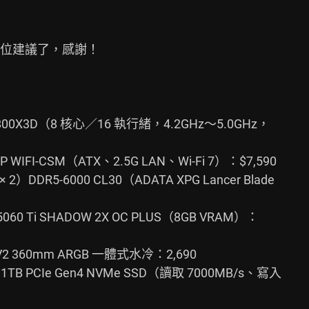
位建議了，感謝！

800X3D（8 核心／16 執行緒，4.2GHz～5.0GHz，

-P WIFI-CSM（ATX、2.5G LAN、Wi-Fi 7）：$7,590

2）DDR5-6000 CL30（ADATA XPG Lancer Blade

 5060 Ti SHADOW 2X OC PLUS（8GB VRAM）：

0 V2 360mm ARGB 一體式水冷：2,690

0 1TB PCIe Gen4 NVMe SSD（讀取 7000MB/s、寫入
