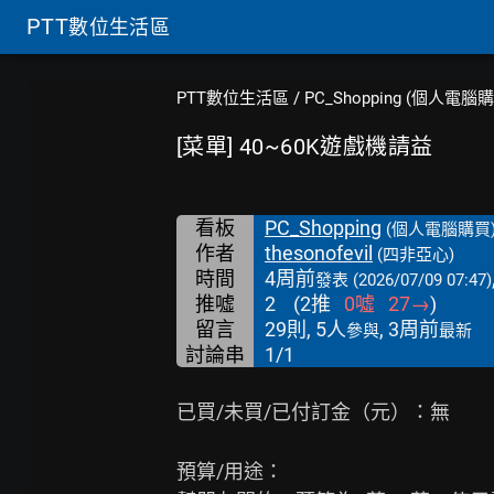
PTT
數位生活區
PTT數位生活區
/
PC_Shopping (個人電腦
[菜單] 40~60K遊戲機請益
看板
PC_Shopping
(個人電腦購買
作者
thesonofevil
(四非亞心)
時間
4周前
發表
(2026/07/09 07:47)
推噓
2
(
2
推
0
噓
27
→
)
留言
29則, 5人
, 3周前
參與
最新
討論串
1/1
已買/未買/已付訂金（元）：無

預算/用途：
