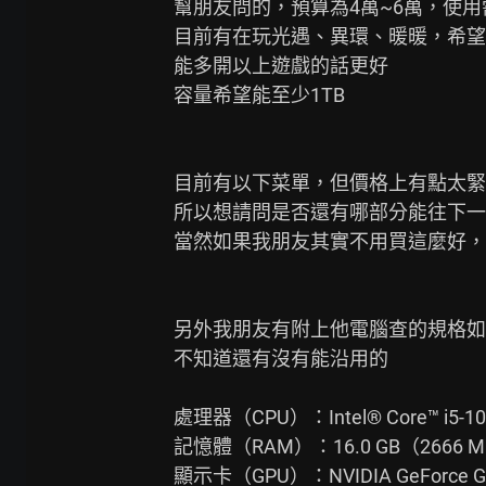
幫朋友問的，預算為4萬~6萬，使用
目前有在玩光遇、異環、暖暖，希望
能多開以上遊戲的話更好

容量希望能至少1TB

目前有以下菜單，但價格上有點太緊
所以想請問是否還有哪部分能往下一
當然如果我朋友其實不用買這麼好，
另外我朋友有附上他電腦查的規格如
不知道還有沒有能沿用的

處理器（CPU）：Intel® Core™ i5-1040
記憶體（RAM）：16.0 GB（2666 M
顯示卡（GPU）：NVIDIA GeForce GT