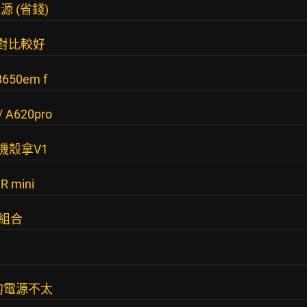
電源 (省錢)
0(相對比較好
650em f
/ A620pro
oA機殼拿V1
 mini
拿組合
的電源不太