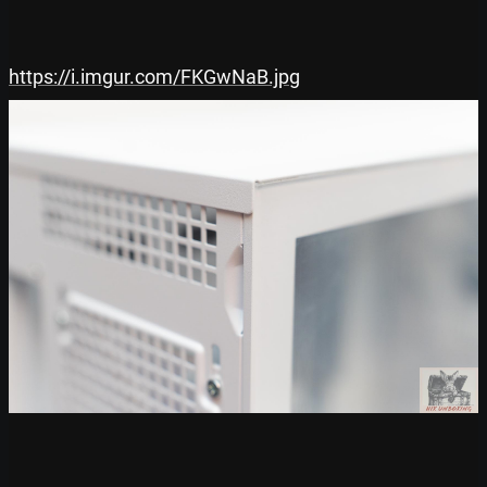
https://i.imgur.com/FKGwNaB.jpg