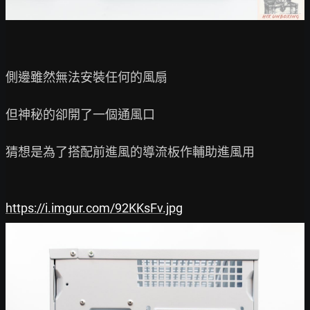
側邊雖然無法安裝任何的風扇

但神秘的卻開了一個通風口

猜想是為了搭配前進風的導流板作輔助進風用

https://i.imgur.com/92KKsFv.jpg