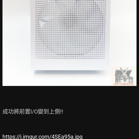
成功將前置I/O變到上側!!

https://i.imgur.com/4SEa95a.jpg