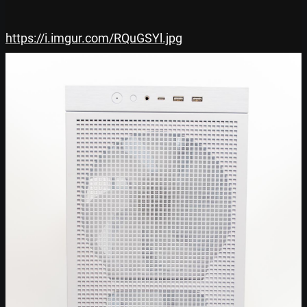
https://i.imgur.com/RQuGSYl.jpg