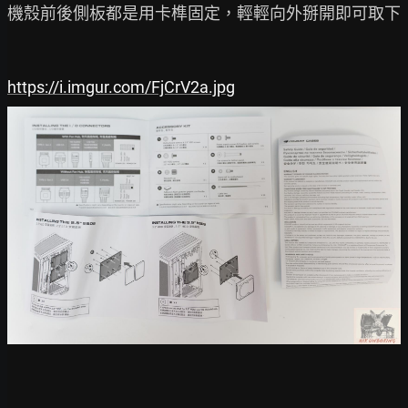
機殼前後側板都是用卡榫固定，輕輕向外掰開即可取下

https://i.imgur.com/FjCrV2a.jpg