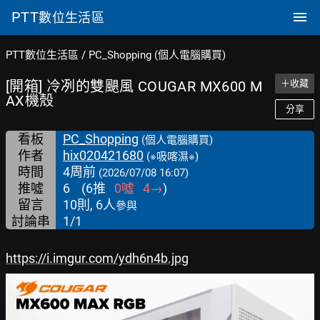
PTT
數位生活區
PTT數位生活區
/
PC_Shopping (個人電腦購買)
[開箱] 冷冽的雙颶風 COUGAR MX600 M
＋收藏
AX機殼
分享
看板
PC_Shopping
(個人電腦購買)
作者
hix020421680
(※吸喀濕※)
時間
4周前
(2026/07/08 16:07)
推噓
6
(
6
推
0
噓
4
→
)
留言
10則, 6人
參與
討論串
1/1
https://i.imgur.com/ydh6n4b.jpg