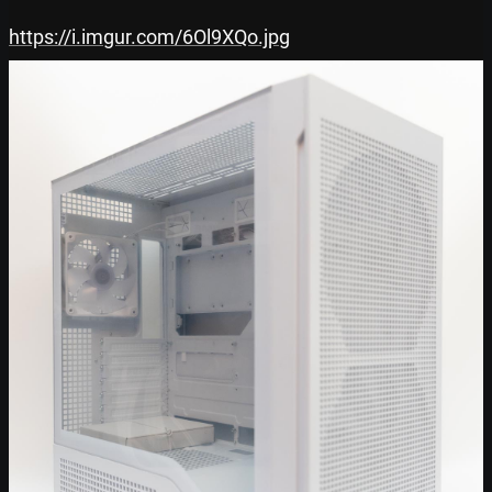
https://i.imgur.com/6Ol9XQo.jpg