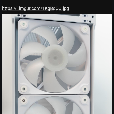
https://i.imgur.com/1KgBqQU.jpg