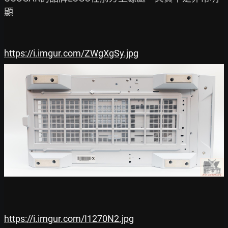
顯

https://i.imgur.com/ZWgXgSy.jpg
https://i.imgur.com/I1270N2.jpg