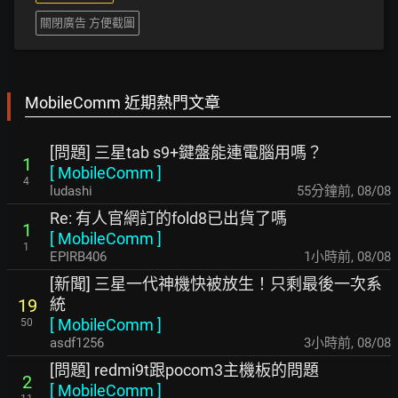
關閉廣告 方便截圖
MobileComm 近期熱門文章
[問題] 三星tab s9+鍵盤能連電腦用嗎？
1
[
MobileComm
]
4
ludashi
55分鐘前
,
08/08
Re: 有人官網訂的fold8已出貨了嗎
1
[
MobileComm
]
1
EPIRB406
1小時前
,
08/08
[新聞] 三星一代神機快被放生！只剩最後一次系
統
19
[
MobileComm
]
50
asdf1256
3小時前
,
08/08
[問題] redmi9t跟pocom3主機板的問題
2
[
MobileComm
]