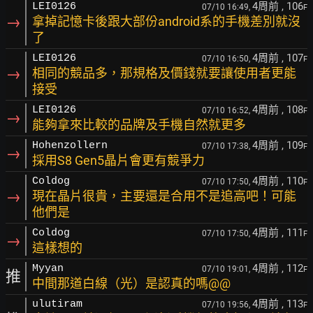
4周前
, 106
LEI0126
07/10 16:49,
F
→
拿掉記憶卡後跟大部份android系的手機差別就沒
了
4周前
, 107
LEI0126
07/10 16:50,
F
→
相同的競品多，那規格及價錢就要讓使用者更能
接受
4周前
, 108
LEI0126
07/10 16:52,
F
→
能夠拿來比較的品牌及手機自然就更多
4周前
, 109
Hohenzollern
07/10 17:38,
F
→
採用S8 Gen5晶片會更有競爭力
4周前
, 110
Coldog
07/10 17:50,
F
→
現在晶片很貴，主要還是合用不是追高吧！可能
他們是
4周前
, 111
Coldog
07/10 17:50,
F
→
這樣想的
4周前
, 112
Myyan
07/10 19:01,
F
推
中間那道白線（光）是認真的嗎@@
4周前
, 113
ulutiram
07/10 19:56,
F