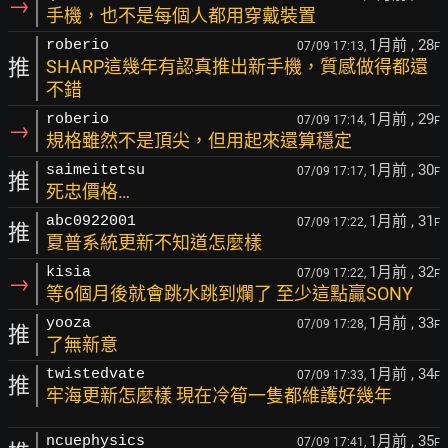
→
手機，也不是每個人都用穿戴裝置
1月前
, 28
roberio
07/09 17:13,
F
推
SHARP這幾年有認真推出新手機，質感做得都還
不錯
1月前
, 29
roberio
07/09 17:14,
F
→
規格雖然不是頂尖，但用起來還算穩定
1月前
, 30
saimeitetsu
07/09 17:17,
F
推
死忠價格…
1月前
, 31
abc0922001
07/09 17:22,
F
推
夏普系統更新不知道怎麼樣
1月前
, 32
kisia
07/09 17:22,
F
→
等6個月後就會跳水跳到爛了 至少這點贏SONY
1月前
, 33
yooza
07/09 17:28,
F
推
了無新意
1月前
, 34
twistedvate
07/09 17:33,
F
推
牢海更新怎麼樣 現在冷筍一隻都維護好幾年
1月前
, 35
ncuephysics
07/09 17:41,
F