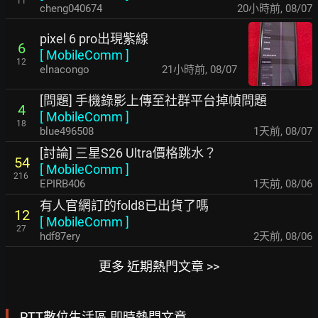
11
cheng040674
20小時前
,
08/07
pixel 6 pro出現紫線
6
[
MobileComm
]
12
elnacongo
21小時前
,
08/07
[問題] 手機錄影上傳至社群平台掉幀問題
4
[
MobileComm
]
18
blue496508
1天前
,
08/07
[討論] 三星S26 Ultra價格跳水？
54
[
MobileComm
]
216
EPIRB406
1天前
,
08/06
有人官網訂的fold8已出貨了嗎
12
[
MobileComm
]
27
hdf87ery
2天前
,
08/06
更多 近期熱門文章 >>
PTT數位生活區 即時熱門文章