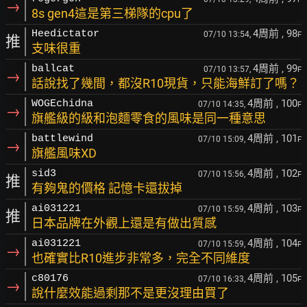
→
8s gen4這是第三梯隊的cpu了
4周前
, 98
Heedictator
07/10 13:54,
F
推
支味很重
4周前
, 99
ballcat
07/10 13:57,
F
→
話說找了幾間，都沒R10現貨，只能海鮮訂了嗎？
4周前
, 100
WOGEchidna
07/10 14:35,
F
→
旗艦級的級和泡麵零食的風味是同一種意思
4周前
, 101
battlewind
07/10 15:09,
F
→
旗艦風味XD
4周前
, 102
sid3
07/10 15:56,
F
推
有夠鬼的價格 記憶卡還拔掉
4周前
, 103
ai031221
07/10 15:59,
F
推
日本品牌在外觀上還是有做出質感
4周前
, 104
ai031221
07/10 15:59,
F
→
也確實比R10進步非常多，完全不同維度
4周前
, 105
c80176
07/10 16:33,
F
→
說什麼效能過剩那不是更沒理由買了