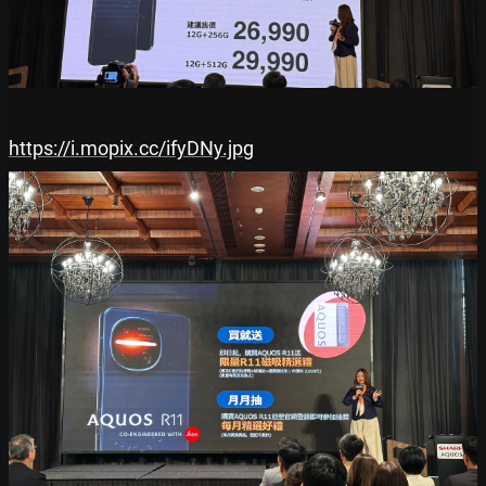
https://i.mopix.cc/ifyDNy.jpg