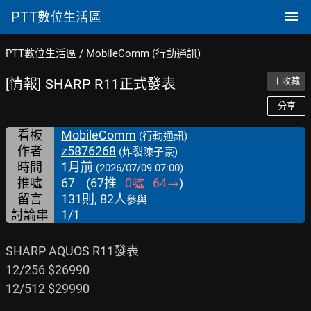
PTT
數位生活區
PTT數位生活區
/
MobileComm (行動通訊)
[情報] SHARP R11正式發表
＋收藏
分享
看板
MobileComm
(行動通訊)
作者
z5876268
(炸裂陳子豪)
時間
1月前
(2026/07/09 07:00)
推噓
67
(
67
推
0
噓
64
→
)
留言
131則, 82人
參與
討論串
1/1
SHARP AQUOS R11發表

12/256 $26990

12/512 $29990
