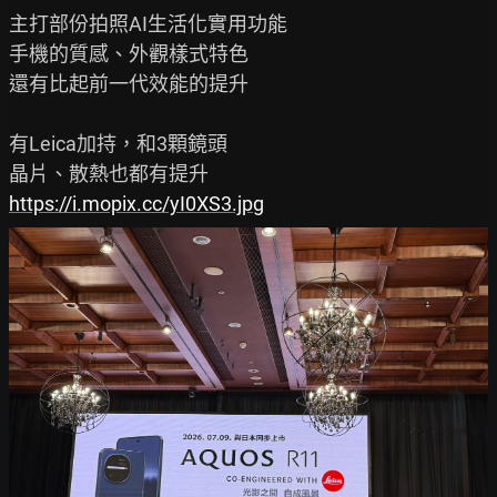
主打部份拍照AI生活化實用功能

手機的質感、外觀樣式特色

還有比起前一代效能的提升

有Leica加持，和3顆鏡頭

https://i.mopix.cc/yI0XS3.jpg