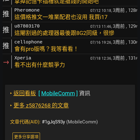
拿掉記憶卡插槽就是搶錢的開始吧
3周前
, 128
Pheromone
07/12 10:18,
F
推
這價格推文一堆業配君也沒用 我買i17
3周前
, 129
u87803170
07/13 11:46,
F
推
這閹割過的處理器最後跟8G2同級，很慘
3周前
, 130
cellophone
07/16 19:26,
F
推
會有pro版嗎？我等看看！
3周前
, 131
Xperia
07/18 12:36,
F
→
看不出有什麼競爭力
‣
返回看板
[
MobileComm
]
資訊
‣
更多 z5876268 的文章
文章代碼(AID):
#1gJqS93y
(MobileComm)
更多分享選項