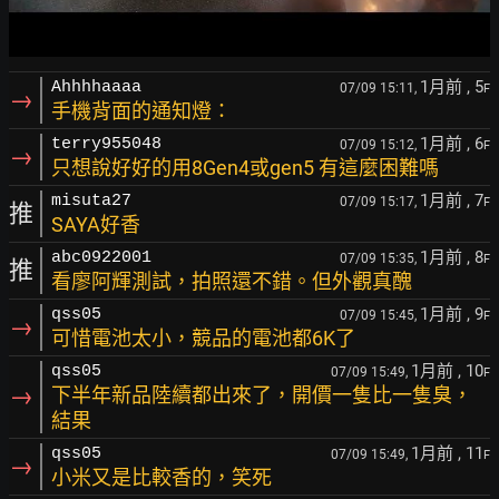
1月前
, 5
Ahhhhaaaa
07/09 15:11,
F
→
手機背面的通知燈：
1月前
, 6
terry955048
07/09 15:12,
F
→
只想說好好的用8Gen4或gen5 有這麼困難嗎
1月前
, 7
misuta27
07/09 15:17,
F
推
SAYA好香
1月前
, 8
abc0922001
07/09 15:35,
F
推
看廖阿輝測試，拍照還不錯。但外觀真醜
1月前
, 9
qss05
07/09 15:45,
F
→
可惜電池太小，競品的電池都6K了
1月前
, 10
qss05
07/09 15:49,
F
→
下半年新品陸續都出來了，開價一隻比一隻臭，
結果
1月前
, 11
qss05
07/09 15:49,
F
→
小米又是比較香的，笑死