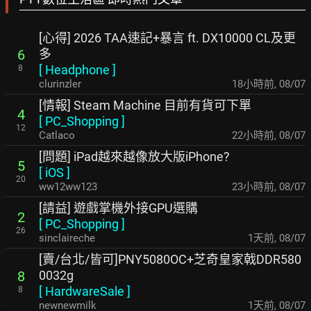
[心得] 2026 TAA速記+暴言 ft. DX10000 CL及更
多
6
[
Headphone
]
8
clurinzler
18小時前
,
08/07
[情報] Steam Machine 目前有貨可下單
4
[
PC_Shopping
]
12
Catlaco
22小時前
,
08/07
[問題] iPad越來越像放大版iPhone?
5
[
iOS
]
20
ww12ww123
23小時前
,
08/07
[請益] 遊戲掌機外接GPU選購
2
[
PC_Shopping
]
26
sinclaireche
1天前
,
08/07
[賣/台北/皆可]PNY5080OC+芝奇皇家戟DDR580
0032g
8
[
HardwareSale
]
8
newnewmilk
1天前
,
08/07