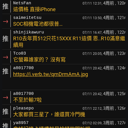
4周前
, 120
NetsFan
07/11 12:31,
F
推
這價格 直接iPhone
4周前
, 121
saimeitetsu
07/11 13:50,
F
→
SOC相機電池都很普…
4周前
, 122
shinjikawuru
07/11 16:47,
F
推
R10去年買512只花15XXX R11這價 恩..R10滿意繼
續用
4周前
, 123
Tco03
07/11 20:05,
F
→
它螢幕誰家的？ 沒有寫
4周前
, 124
a8017700
07/11 20:42,
F
推
https://i.verb.tw/qmDrmAmA.jpg
4周前
, 125
a8017700
07/11 20:42,
F
→
不至於輸7啦
3周前
, 126
pleasepo
07/11 22:12,
F
推
大家都買三星了，誰還買冷門機
3周前
, 127
ya8957
07/12 02:09,
F
推