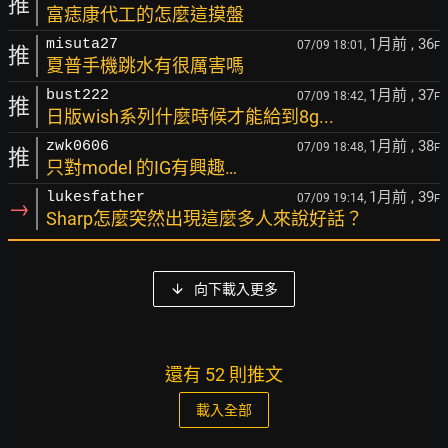
推
富痣康代工的怎麼這摸盤
1月前
, 36
misuta27
07/09 18:01,
F
推
夏普手機跳水有很厲害嗎
1月前
, 37
bust222
07/09 18:42,
F
推
日版wish系列什麼時候才能給到8g...
1月前
, 38
zwk0606
07/09 18:48,
F
推
只對model 的IG有興趣…
1月前
, 39
lukesfather
07/09 19:14,
F
→
Sharp怎麼突然出現這麼多人來說好話？
向下載入更多
還有 52 則推文
載入全部