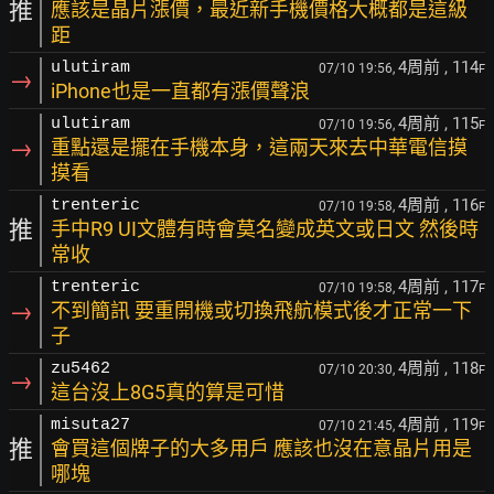
推
應該是晶片漲價，最近新手機價格大概都是這級
距
4周前
, 114
ulutiram
07/10 19:56,
F
→
iPhone也是一直都有漲價聲浪
4周前
, 115
ulutiram
07/10 19:56,
F
→
重點還是擺在手機本身，這兩天來去中華電信摸
摸看
4周前
, 116
trenteric
07/10 19:58,
F
推
手中R9 UI文體有時會莫名變成英文或日文 然後時
常收
4周前
, 117
trenteric
07/10 19:58,
F
→
不到簡訊 要重開機或切換飛航模式後才正常一下
子
4周前
, 118
zu5462
07/10 20:30,
F
→
這台沒上8G5真的算是可惜
4周前
, 119
misuta27
07/10 21:45,
F
推
會買這個牌子的大多用戶 應該也沒在意晶片用是
哪塊