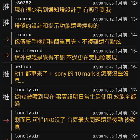
1月前
, 12
c80352
07/09 16:05,
F
推
現在很少看到通知燈設計了 有吸引到我
1月前
, 13
cxcxcx
07/09 16:12,
F
推
燈條的設計和提示功能還蠻經典的
1月前
, 14
cxcxcx
07/09 16:12,
F
→
像傳統手機那種簡單直覺、不複雜還有點炫
1月前
, 15
battlewind
07/09 16:22,
F
→
這外型我是覺得不錯 不過更在意拍照表現
1月前
, 16
belion
07/09 16:47,
F
推
R11 都車來了， sony 的 10 mark 8,怎麽沒聲沒
息...
1月前
, 17
lonelysin
07/09 16:55,
F
推
從R9被噴到現在 事實證明日常生活使用 效能全都
過
1月前
, 18
lonelysin
07/09 16:55,
F
→
剩而已 可惜PRO沒了 台夏最大問題還是後勤 後勤
真
1月前
, 19
lonelysin
07/09 16:55,
F
→