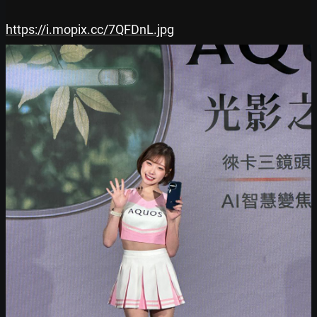
https://i.mopix.cc/7QFDnL.jpg