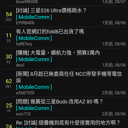
blue496508
1天前
,
08/07
[討論] 三星S26 Ultra價格跳水？
54
[
MobileComm
]
205
EPIRB406
1天前
,
08/06
有人官網訂的fold8已出貨了嗎
11
[
MobileComm
]
25
hdf87ery
1天前
,
08/06
[購機] 大電量，續航力強，預算2萬內
30
[
MobileComm
]
62
dnol
1天前
,
08/06
[新聞] 8月起已無委員在任 NCC停發手機等電信
設
62
[
MobileComm
]
381
a5687920
2天前
,
08/06
[問題] 推薦從三星Buds 改用AZ 80 嗎？
25
[
MobileComm
]
70
evic710
2天前
,
08/06
Re: [討論] 摺疊機到底有什麼很實用的地方啊？
24