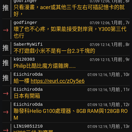
1月前
, 6
godfinger
07/09 12:06,
F
推
只看漫畫，acer或其他三千左右可插記憶卡的就
好，
1月前
, 7
godfinger
07/09 12:06,
F
→
壞了也不心疼，如果能接受對岸貨，Y300第三代
也行
1月前
, 8
SaberMyWifi
07/09 12:14,
F
推
不打遊戲小米不是有一台2.3千塊的
1月前
, 9
k9120303
07/09 12:15,
F
推
Philip比酷比魔方還雜牌……
1月前
, 10
EiichiroOda
07/09 12:16,
F
推
給一樓
https://reurl.cc/zOy5e6
1月前
, 11
EiichiroOda
07/09 12:16,
F
→
日本有開箱
1月前
, 12
EiichiroOda
07/09 12:18,
F
→
聯發科Helio G100處理器、8GB RAM與128GB RO
M
1月前
, 13
LIN19851210
07/09 12:19,
F
→