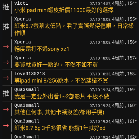
4周前
, 154
vict1
07/10 14:57,
F
推
小米 pad mini蝦皮折價11000最好的選擇
4周前
, 155
Xperia
07/10 18:08,
F
推
紅米8.7螢幕太低階，看了實際覺得傷眼，日常操
作順
4周前
, 156
Xperia
07/10 18:08,
F
→
暢度還打不過sony xz1
4周前
, 157
Xperia
07/10 18:08,
F
→
要買就買好一點的，不然不如不買
4周前
, 158
love9130218
07/10 18:33,
F
→
等ipad mini 8/256跳水，不然建議不買
4周前
, 159
Qua3small
07/10 19:24,
F
推
我是一定要外出看1~2部影片 平板不做
4周前
, 160
Qua3small
07/10 19:24,
F
→
其他任何事, 其他卡頓沒差(都用手機)
4周前
, 161
Qua3small
07/10 19:24,
F
→
紅米8.7 6g 3千多很省 能撐1年就好xd
4周前
, 162
Qua3small
07/10 19:24,
F