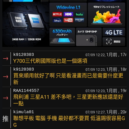
1月前
, 17
k9120303
07/09 12:22,
F
→
Y700三代刷國際版也是一個選項
1月前
, 18
k9120303
07/09 12:23,
F
→
買來順用就好了啊 只是看漫畫而已是需要什麼更
新
1月前
, 19
RAA1144557
07/09 12:23,
F
→
飛利浦 三星A11 差不多吧，三星更新應該還是好
一點
1月前
, 20
kimula01
07/09 12:27,
F
推
聯想平板 電腦 手機 最好都不要買 低溫錫很容易G
G