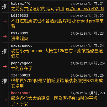
1月前
, 21
hibemi776
07/09 12:33,
F
推
之前有買過這家的,還可以
https://reurl.cc/xeD3LN
1月前
, 22
k9120303
07/09 12:34,
F
→
不打遊戲應該也不會熱到脫焊吧 小新pad pro拿來
看
1月前
, 23
k9120303
07/09 12:34,
F
→
漫畫超爽
1月前
, 24
papayagood
07/09 12:37,
F
推
現在小米pad mini大概在12k左右，應該是碾壓這
個尺
1月前
, 25
papayagood
07/09 12:37,
F
→
寸的存在了
1月前
, 26
xzero0911
07/09 12:56,
F
推
很想買Y700但是又怕低溫錫 最後乾脆把NS1刷成
安卓用
1月前
, 27
heartsour
07/09 12:56,
F
→
感謝各位大大的建議，因為家裡有13吋的平板
了，所以