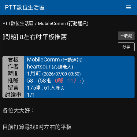
PTT
數位生活區
PTT數位生活區
/
MobileComm (行動通訊)
[問題] 8左右吋平板推薦
＋收藏
分享
看板
MobileComm
(行動通訊)
作者
heartsour
(心酸老人)
時間
1月前
(2026/07/09 03:50)
推噓
58
(
58
推
0
噓
117
→
)
留言
175則, 61人
參與
討論串
1/1
各位大大好：

目前打算尋找8吋左右的平板
