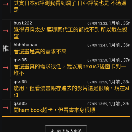
→
其實日本yt評測我看到爛了 日亞評論也是 不過還
是
1月前
, 35
bust222
07/09 13:32,
F
→
覺得資料太少 連哪家代工的都找不到 所以還在觀
望
1月前
, 36
Ahhhhaaaa
07/09 13:47,
F
推
看漫畫是真的需求不高
1月前
, 37
qss05
07/09 13:59,
F
→
看漫畫真的需求很低，我以前nexus7後面卡到一
堆不
1月前
, 38
qss05
07/09 13:59,
F
→
能用，但看漫畫跟存進去的影片還是很順，現在ai
r3
1月前
, 39
qss05
07/09 13:59,
F
→
開hamibook超卡，但看書本身很順
向下載入更多