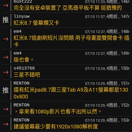
4周前
, 146
bust222
07/10 11:33,
F
→
完全沒有安卓裝置了 亞馬遜平板不算 挺猶豫的
4周前
, 147
linyuw
07/10 11:57,
F
推
紅米8.7 螢幕爛又卡
4周前
, 148
em4
07/10 12:37,
F
→
紅米8.7追劇刷短片沒問題 用子母畫面雙開會卡 插
卡
4周前
, 149
em4
07/10 12:37,
F
→
版也會。
4周前
, 150
s4513768
07/10 13:24,
F
→
三星不錯吧
4周前
, 151
RENTON
07/10 13:29,
F
推
還有紅米pad8.7跟三星Tab A9及A11螢幕都是130
0x800
4周前
, 152
RENTON
07/10 13:29,
F
→
，拿來看1080p影片也看不出所以然。
4周前
, 153
RENTON
07/10 13:29,
F
→
建議螢幕最少要有1920x1080解析度