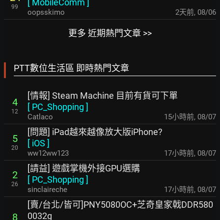
[
MobileComm
]
99
oopsskimo
2天前
,
08/06
更多 近期熱門文章 >>
PTT數位生活區 即時熱門文章
[情報] Steam Machine 目前有貨可下單
4
[
PC_Shopping
]
12
Catlaco
15小時前
,
08/07
[問題] iPad越來越像放大版iPhone?
5
[
iOS
]
20
ww12ww123
17小時前
,
08/07
[請益] 遊戲掌機外接GPU選購
2
[
PC_Shopping
]
26
sinclaireche
17小時前
,
08/07
[賣/台北/皆可]PNY5080OC+芝奇皇家戟DDR580
0032g
8