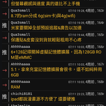
→
但螢幕觀感與速度 真的遠比不上手機
4周前
, 163
Qua3small
07/10 19:28,
F
→
8.7的ram分成 6g(sim卡)與4g(wifi)
4周前
, 164
Qua3small
07/10 19:39,
F
推
米家要關掉全部預設追蹤&廣告以加速
4周前
, 165
Qua3small
07/10 19:44,
F
→
保護貼&皮套沒到貨就輕鬆粗用不心疼
4周前
, 166
Ahhhhaaaa
07/11 10:03,
F
推
6+128記得關掉虛擬記憶體擴展，因為128GB RO
M是eMMC
4周前
, 167
Ahhhhaaaa
07/11 10:03,
F
→
5.1，拿來充當記憶體擴展會很卡，還不如純粹用
6GB
4周前
, 168
Ahhhhaaaa
07/11 10:03,
F
→
RAM
3周前
, 169
chichi8181
07/11 23:23,
F
推
ipad都說漫畫源不方便了 還要硬推