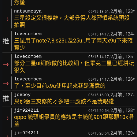
然後
2月前
, 123
natsumeaya
05/15 13:51,
F
→
三星設定又很複雜，大部分得人都習慣系統預設
拍照
2月前
, 124
lovecombem
05/15 14:17,
F
推
三星用了note7,8,s23u及25u..用了兩天x9u下來確
實少
2月前
, 125
lovecombem
05/15 14:17,
F
→
部分三星ui細節做的比較細，但畢竟三星已經耕耘
很久
2月前
, 126
lovecombem
05/15 14:17,
F
→
了，至少目前x9u使用起來我是滿意的
2月前
, 127
joeboy
05/15 16:00,
F
推
鳥那張三爽修的才多吧==應該不是我眼殘
2月前
, 128
jim924211
05/15 20:54,
F
→
oppo 鏡頭組最貴的應該是主鏡的901跟那顆10x潛
望
2月前
, 129
jim924211
05/15 20:54,
F
→