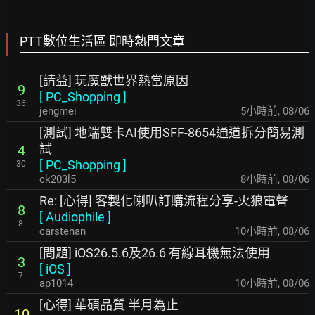
PTT數位生活區 即時熱門文章
[請益] 玩魔獸世界熱當原因
9
[
PC_Shopping
]
36
jengmei
5小時前
,
08/06
[測試] 地端雙卡AI使用SFF-8654通道拆分簡易測
試
4
[
PC_Shopping
]
30
ck203l5
8小時前
,
08/06
Re: [心得] 客製化喇叭訂購流程分享-火狼電聲
8
[
Audiophile
]
8
carstenan
10小時前
,
08/06
[問題] iOS26.5.6及26.6 有線耳機無法使用
3
[
iOS
]
7
ap1014
10小時前
,
08/06
[心得] 華碩品質 半月為止
10