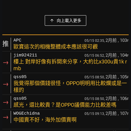
向上載入更多
2月前
, 103
APC
05/15 02:35,
F
推
歐寶這次的相機整體成本應該很可觀
2月前
, 104
jim924211
05/15 06:52,
F
→
樓上 對岸好像有拆開來分享，大約比x300u貴1k r
mb
2月前
, 105
qss05
05/15 08:50,
F
→
我覺得那個價錢很怪，OPPO明明用比較爛或是一
樣的
2月前
, 106
qss05
05/15 08:50,
F
→
感光，還比較貴？是OPPO議價能力比較差嗎
2月前
, 107
WOGEchidna
05/15 09:13,
F
→
中國賣不好，海外加價賣啊