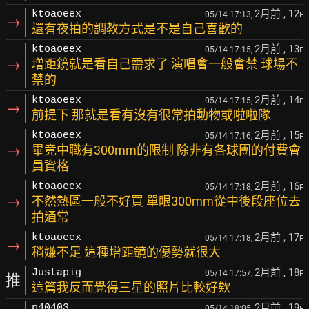
2月前
, 12
ktoaoeex
05/14 17:13,
F
→
還有夜拍的調教方式是不是自己喜歡的
2月前
, 13
ktoaoeex
05/14 17:15,
F
→
增距鏡就是看自己需求了 演唱會一般會禁 球場不
禁的
2月前
, 14
ktoaoeex
05/14 17:15,
F
→
前提下 那就是看有沒有很常拍動物或啦啦隊
2月前
, 15
ktoaoeex
05/14 17:16,
F
→
畢竟中職有300mm的限制 除非有各球團的付費會
員資格
2月前
, 16
ktoaoeex
05/14 17:18,
F
→
不然熱區一般不好買 單眼300mm從中後段座位去
拍通常
2月前
, 17
ktoaoeex
05/14 17:18,
F
→
稍嫌不足 這種增距鏡的優勢就很大
2月前
, 18
Justapig
05/14 17:57,
F
推
這篇我反而覺得三星的照片比較好欸
2月前
, 19
p40403
05/14 18:05,
F