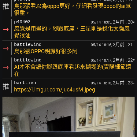
推
鳥那張看以為oppo更好，仔細看發現oppo的ai感
很重，
2月前
, 20
p40403
05/14 18:05,
F
→
感覺是用畫的，腳跟底座，三星則是銳化太強感
覺很油
2月前
, 21
battlewind
05/14 18:16,
F
→
鳥那張OPPO明顯好很多阿
2月前
, 22
battlewind
05/14 18:17,
F
→
AI才不會讓你腳跟底座看起來糊糊的(實際細節還
在
2月前
, 23
barttien
05/14 18:18,
F
推
https://i.imgur.com/juc4usM.jpeg