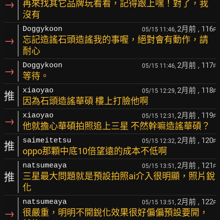
→
再來找其它品牌玩看看，記得跟上嘿！對了，我
沒有
2月前
, 116
Doggykoon
05/15 11:46,
F
→
忘記造謠石頭造謠我的事喔，絕對會有動作，請
耐心
2月前
, 117
Doggykoon
05/15 11:46,
F
→
等待。
2月前
, 118
xiaoyao
05/15 12:29,
F
推
因為石頭造謠華碩 樓上打臉他啊
2月前
, 119
xiaoyao
05/15 12:31,
F
→
他就擔心華碩拍照追上三星 不然幹嘛造謠華碩？
2月前
, 120
saimeitetsu
05/15 12:32,
F
推
oppo那顆中底10倍望遠的成本不低啊
2月前
, 121
natsumeaya
05/15 13:51,
F
推
三星最大問題就是預設拍照ai介入很明顯，照片銳
化
2月前
, 122
natsumeaya
05/15 13:51,
F
→
很嚴重，明明不開銳化效果很好偏偏預設要開，