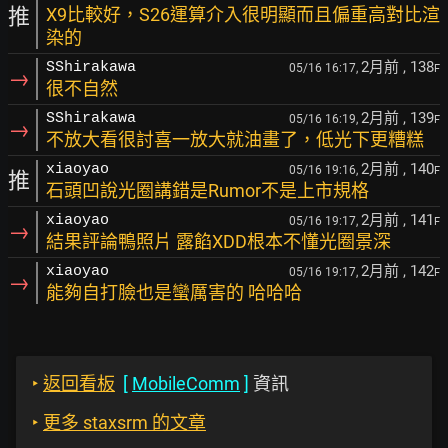
推
X9比較好，S26運算介入很明顯而且偏重高對比渲
染的
2月前
, 138
SShirakawa
05/16 16:17,
F
→
很不自然
2月前
, 139
SShirakawa
05/16 16:19,
F
→
不放大看很討喜一放大就油畫了，低光下更糟糕
2月前
, 140
xiaoyao
05/16 19:16,
F
推
石頭凹說光圈講錯是Rumor不是上市規格
2月前
, 141
xiaoyao
05/16 19:17,
F
→
結果評論鴨照片 露餡XDD根本不懂光圈景深
2月前
, 142
xiaoyao
05/16 19:17,
F
→
能夠自打臉也是蠻厲害的 哈哈哈
‣
返回看板
[
MobileComm
]
資訊
‣
更多 staxsrm 的文章