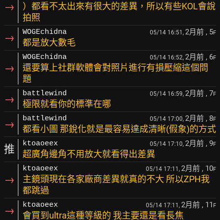
→
）都看不太出來有很大的差異，所以有些KOL會說
拍照
2月前
, 5
WOGEchidna
05/14 16:51,
F
→
都是放大數毛
2月前
, 6
WOGEchidna
05/14 16:52,
F
→
還要算上社群軟體會對照片進行有損壓縮這個問
題
2月前
, 7
battlewind
05/14 16:59,
F
→
極限就看你的標準在哪
2月前
, 8
battlewind
05/14 17:00,
F
→
都看小圖 那銳化就是最容易達成清晰(假象)的方式
2月前
, 9
ktoaoeex
05/14 17:10,
F
推
超廣角邊角不用放大就看得出差異
2月前
, 10
ktoaoeex
05/14 17:11,
F
→
主鏡頭現在各家廠商差異就真的不大 所以ZPH我
都跳過
2月前
, 11
ktoaoeex
05/14 17:11,
F
→
會買到ultra這種等級的 我主要還是看長焦