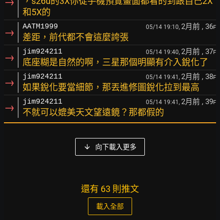
→
，s26u的3X你從手機預覽畫面都看的到跟自己2X
和5X的
2月前
, 36
AATM1999
05/14 19:10,
F
→
差距，前代都不會這麼誇張
2月前
, 37
jim924211
05/14 19:40,
F
→
底座糊是自然的啊，三星那個明顯有介入銳化了
2月前
, 38
jim924211
05/14 19:41,
F
→
如果銳化要當細節，那丟進修圖銳化拉到最高
2月前
, 39
jim924211
05/14 19:41,
F
→
不就可以媲美天文望遠鏡？那都假的
向下載入更多
還有 63 則推文
載入全部