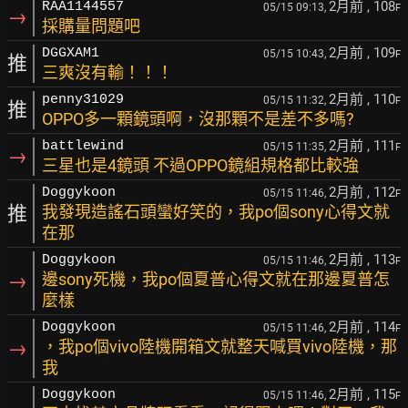
2月前
, 108
RAA1144557
05/15 09:13,
F
→
採購量問題吧
2月前
, 109
DGGXAM1
05/15 10:43,
F
推
三爽沒有輸！！！
2月前
, 110
penny31029
05/15 11:32,
F
推
OPPO多一顆鏡頭啊，沒那顆不是差不多嗎?
2月前
, 111
battlewind
05/15 11:35,
F
→
三星也是4鏡頭 不過OPPO鏡組規格都比較強
2月前
, 112
Doggykoon
05/15 11:46,
F
推
我發現造謠石頭蠻好笑的，我po個sony心得文就
在那
2月前
, 113
Doggykoon
05/15 11:46,
F
→
邊sony死機，我po個夏普心得文就在那邊夏普怎
麼樣
2月前
, 114
Doggykoon
05/15 11:46,
F
→
，我po個vivo陸機開箱文就整天喊買vivo陸機，那
我
2月前
, 115
Doggykoon
05/15 11:46,
F