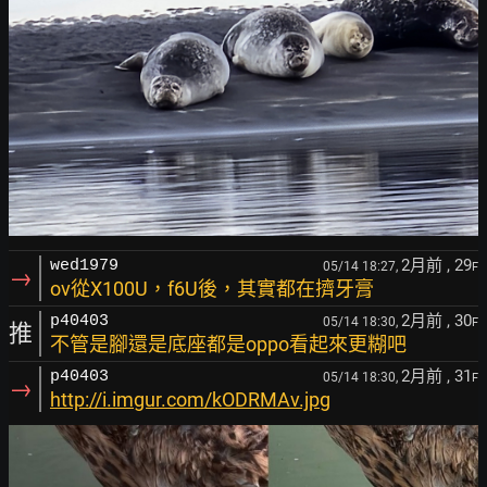
2月前
, 29
wed1979
05/14 18:27,
F
→
ov從X100U，f6U後，其實都在擠牙膏
2月前
, 30
p40403
05/14 18:30,
F
推
不管是腳還是底座都是oppo看起來更糊吧
2月前
, 31
p40403
05/14 18:30,
F
→
http://i.imgur.com/kODRMAv.jpg