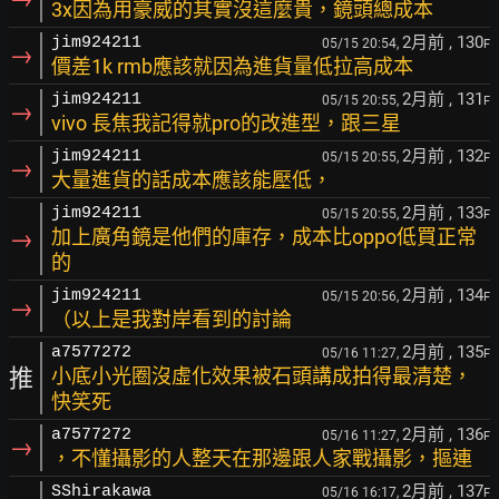
3x因為用豪威的其實沒這麼貴，鏡頭總成本
2月前
, 130
jim924211
05/15 20:54,
F
→
價差1k rmb應該就因為進貨量低拉高成本
2月前
, 131
jim924211
05/15 20:55,
F
→
vivo 長焦我記得就pro的改進型，跟三星
2月前
, 132
jim924211
05/15 20:55,
F
→
大量進貨的話成本應該能壓低，
2月前
, 133
jim924211
05/15 20:55,
F
→
加上廣角鏡是他們的庫存，成本比oppo低買正常
的
2月前
, 134
jim924211
05/15 20:56,
F
→
（以上是我對岸看到的討論
2月前
, 135
a7577272
05/16 11:27,
F
推
小底小光圈沒虛化效果被石頭講成拍得最清楚，
快笑死
2月前
, 136
a7577272
05/16 11:27,
F
→
，不懂攝影的人整天在那邊跟人家戰攝影，摳連
2月前
, 137
SShirakawa
05/16 16:17,
F