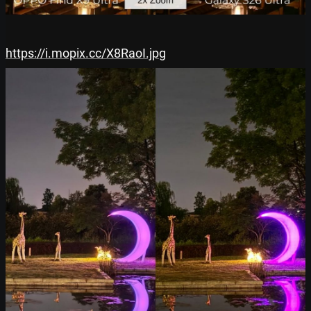
https://i.mopix.cc/X8RaoI.jpg