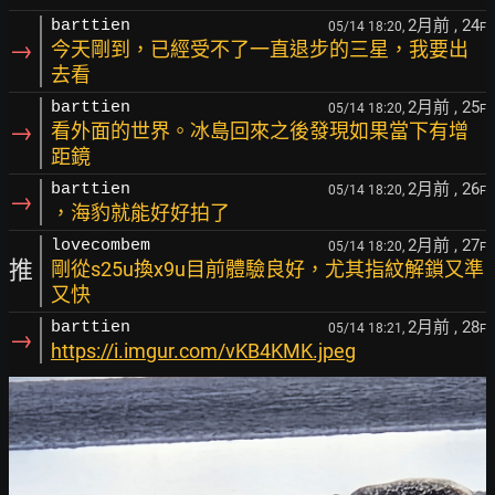
2月前
, 24
barttien
05/14 18:20,
F
→
今天剛到，已經受不了一直退步的三星，我要出
去看
2月前
, 25
barttien
05/14 18:20,
F
→
看外面的世界。冰島回來之後發現如果當下有增
距鏡
2月前
, 26
barttien
05/14 18:20,
F
→
，海豹就能好好拍了
2月前
, 27
lovecombem
05/14 18:20,
F
推
剛從s25u換x9u目前體驗良好，尤其指紋解鎖又準
又快
2月前
, 28
barttien
05/14 18:21,
F
→
https://i.imgur.com/vKB4KMK.jpeg