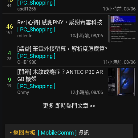
[
PC_Shopping
]
44
asdf1256
10小時前
,
08/06
Re: [心得] 感謝PNY，感謝青雲科技
46
[
PC_Shopping
]
161
mileslo
10小時前
,
08/06
[請益] 筆電外接螢幕，解析度怎麼算?
4
[
PC_Shopping
]
28
CHB1980
11小時前
,
08/06
[開箱] 木紋成癮症？ANTEC P30 AR
GB 機殼
9
[
PC_Shopping
]
19
Ohmy
12小時前
,
08/06
更多 即時熱門文章 >>
‣
返回看板
[
MobileComm
]
資訊