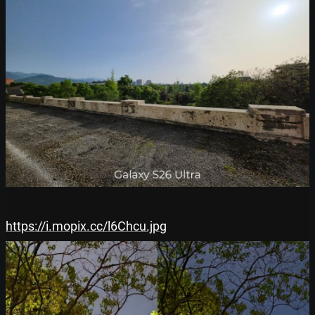
https://i.mopix.cc/l6Chcu.jpg