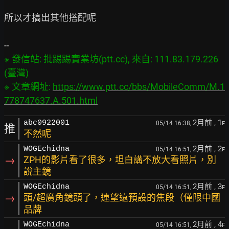
所以才搞出其他搭配呢

※ 發信站: 批踢踢實業坊(ptt.cc), 來自: 111.83.179.226 
(臺灣)

※ 文章網址: 
https://www.ptt.cc/bbs/MobileComm/M.1
778747637.A.501.html
2月前
, 1
abc0922001
05/14 16:38,
F
推
不然呢
2月前
, 2
WOGEchidna
05/14 16:51,
F
→
ZPH的影片看了很多，坦白講不放大看照片，別
說主鏡
2月前
, 3
WOGEchidna
05/14 16:51,
F
→
頭/超廣角鏡頭了，連望遠預設的焦段（僅限中國
品牌
2月前
, 4
WOGEchidna
05/14 16:51,
F