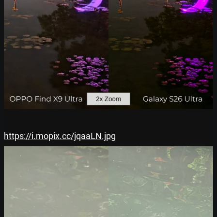
https://i.mopix.cc/jqaaLN.jpg