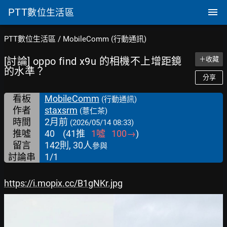
PTT
數位生活區
PTT數位生活區
/
MobileComm (行動通訊)
[討論] oppo find x9u 的相機不上增距鏡
＋收藏
的水準？
分享
看板
MobileComm
(行動通訊)
作者
staxsrm
(薏仁茶)
時間
2月前
(2026/05/14 08:33)
推噓
40
(
41
推
1
噓
100
→
)
留言
142則, 30人
參與
討論串
1/1
https://i.mopix.cc/B1gNKr.jpg