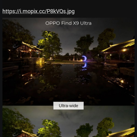
https://i.mopix.cc/P8kVQs.jpg