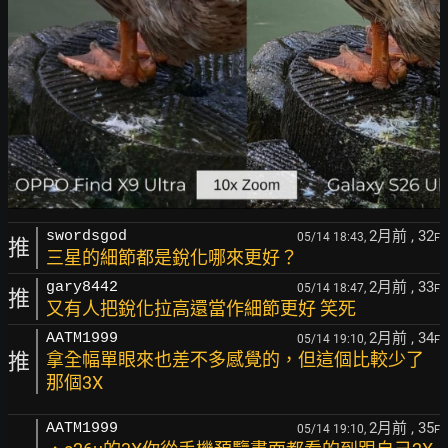
2月前
, 32
swordsgod
05/14 18:43,
F
推
三星的細節都是銳化哪來更好？
2月前
, 33
gary8442
05/14 18:47,
F
推
又有人把銳化拉高還當作細節更好 笑死
2月前
, 34
AATM1999
05/14 19:10,
F
推
拿全幅單眼來也差不多感覺的，但這個比較少了
那個3X
2月前
, 35
AATM1999
05/14 19:10,
F