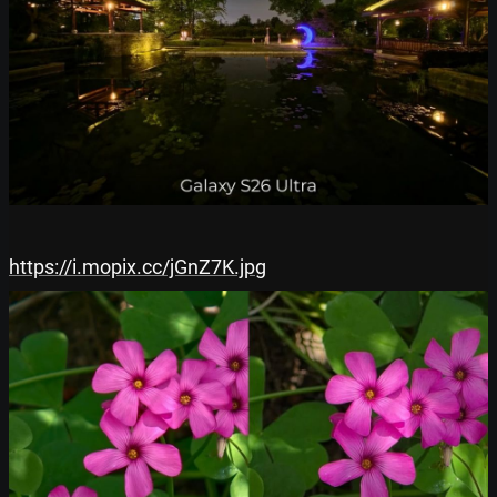
https://i.mopix.cc/jGnZ7K.jpg