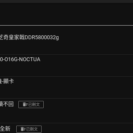
+芝奇皇家戟DDR5800032g
0-O16G-NOCTUA
機-顯卡
已讀不回
已刪文
B 全新
已刪文