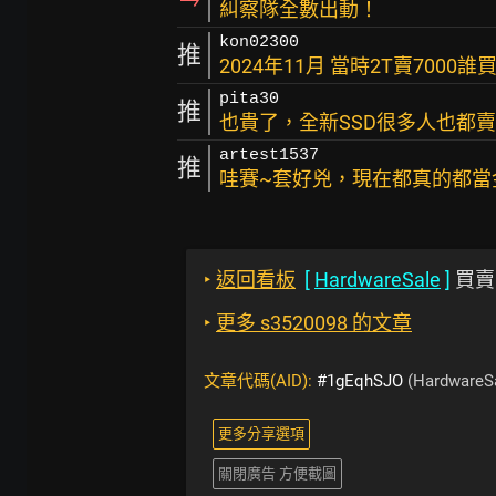
糾察隊全數出動！
kon02300
推
2024年11月 當時2T賣7000
pita30
推
也貴了，全新SSD很多人也都賣7
artest1537
推
哇賽~套好兇，現在都真的都當
‣
返回看板
[
HardwareSale
]
買賣
‣
更多 s3520098 的文章
文章代碼(AID):
#1gEqhSJO
(HardwareS
更多分享選項
關閉廣告 方便截圖