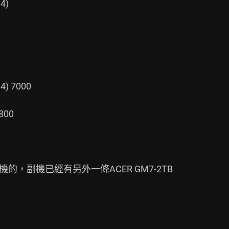
)

) 7000

00

，副機已經有另外一條ACER GM7-2TB
