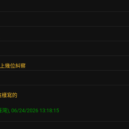
上
樓上幾位糾察
這樣寫的