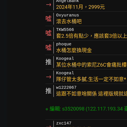
AngelBank
→
2024年11月，2999元
Oxyuranus
噓
滾去水桶吧
TKW5566
噓
套2.5倍有點少，應該套3倍以
phoque
噓
水桶怎麼換現金
Koogeal
推
某位水桶中的索尼Z6C會痛批
Koogeal
→
隊仔管太多膩.生活一定不如意*
w1222067
推
這跟不如意啥關係 這裡版規就
zxc147
→