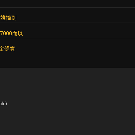
誰買誰撞到
000而以
金條賣
ale)