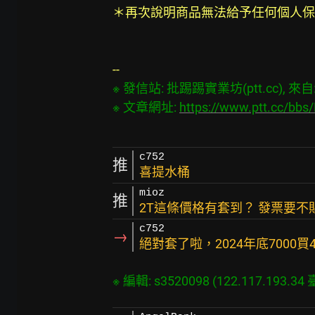
＊再次說明商品無法給予任何個人保
--
※ 發信站: 批踢踢實業坊(ptt.cc), 來自: 1
※ 文章網址: 
https://www.ptt.cc/bb
c752
推
喜提水桶
mioz
推
2T這條價格有套到？ 發票要不
c752
→
絕對套了啦，2024年底7000買