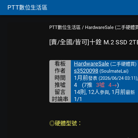
PTT
數位生活區
PTT數位生活區
/
HardwareSale (二手硬體
[賣/全國/皆可]十銓 M.2 SSD
看板
HardwareSale
(二手硬體買)
作者
s3520098
(SoulmateLai)
時間
1月前
發表
(2026/06/24 03:11)
推噓
4
(
7
推
3
噓
4
→
)
留言
14則, 12人
, 1月前
參與
最新
討論串
1/1
◎硬體型號：