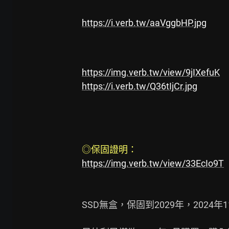
https://i.verb.tw/aaVggbHP.jpg
https://img.verb.tw/view/9jIXefuK
https://i.verb.tw/Q36tIjCr.jpg
◎保固證明： 
https://img.verb.tw/view/33EcIo9T
SSD無盒，保固到2029年，2024年1