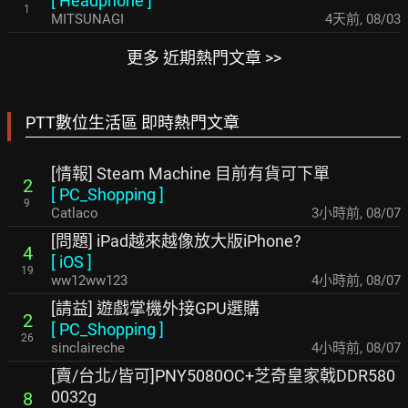
[
Headphone
]
1
MITSUNAGI
4天前
,
08/03
更多 近期熱門文章 >>
PTT數位生活區 即時熱門文章
[情報] Steam Machine 目前有貨可下單
2
[
PC_Shopping
]
9
Catlaco
3小時前
,
08/07
[問題] iPad越來越像放大版iPhone?
4
[
iOS
]
19
ww12ww123
4小時前
,
08/07
[請益] 遊戲掌機外接GPU選購
2
[
PC_Shopping
]
26
sinclaireche
4小時前
,
08/07
[賣/台北/皆可]PNY5080OC+芝奇皇家戟DDR580
0032g
8