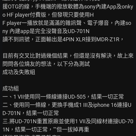
援OTG的線，手機端的撥放軟體為sony內建App及onky
o HF player付費版，但發現只要使用H

F player一播放就是滿滿的雜訊聲、電子爆音，內建so
ny 內建app是完全沒聲音及UD-701N

讀不到訊號，正面輸出是4PIN XLR接到MDR-Z1R，

目前有交叉比對過幾個結果，但還是沒有解決，故上來
問問各位燒友的想法，以下分為測試

成功及失敗組

成功組

一、1 VII使用同一條線連接UD-505，結果一切正常

二、使用同一條線，更換手機成1 III及iphone 16連接U
D-701N，結果一切正常

三.將UD-701N重置原廠並使用1 VII及同線材連接UD-70
1N，結果一切正常，""但一拔掉再重
