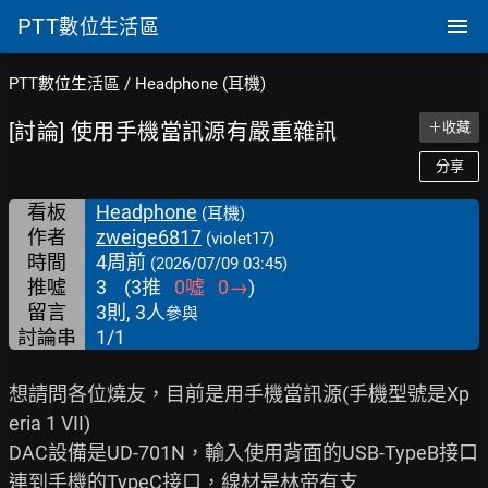
PTT
數位生活區
PTT數位生活區
/
Headphone (耳機)
[討論] 使用手機當訊源有嚴重雜訊
＋收藏
分享
看板
Headphone
(耳機)
作者
zweige6817
(violet17)
時間
4周前
(2026/07/09 03:45)
推噓
3
(
3
推
0
噓
0
→
)
留言
3則, 3人
參與
討論串
1/1
想請問各位燒友，目前是用手機當訊源(手機型號是Xp
eria 1 VII)

DAC設備是UD-701N，輸入使用背面的USB-TypeB接口
連到手機的TypeC接口，線材是林帝有支
