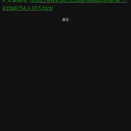
※ 文章網址: 
https://www.ptt.cc/bbs/Headphone/M.17
83568754.A.EF5.html
廣告