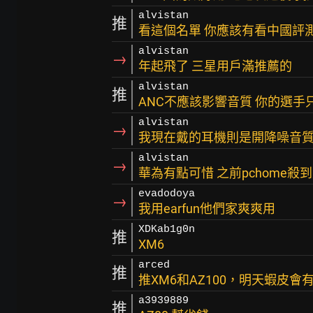
alvistan
推
看這個名單 你應該有看中國評測吧 gal
alvistan
→
年起飛了 三星用戶滿推薦的
alvistan
推
ANC不應該影響音質 你的選手
alvistan
→
我現在戴的耳機則是開降噪音
alvistan
→
華為有點可惜 之前pchome殺
evadodoya
→
我用earfun他們家爽爽用
XDKab1g0n
推
XM6
arced
推
推XM6和AZ100，明天蝦皮
a3939889
推