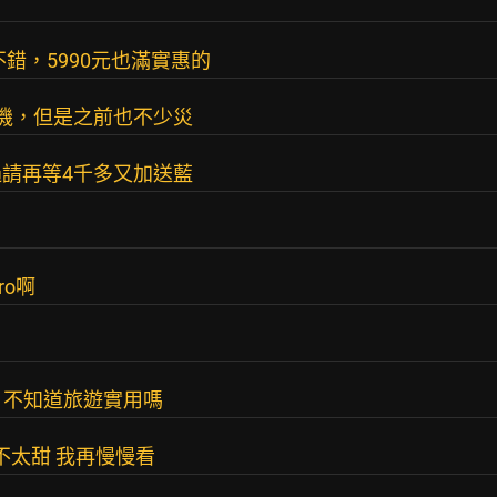
4音質不錯，5990元也滿實惠的
耳機，但是之前也不少災
請再等4千多又加送藍
ro啊
很炫 不知道旅遊實用嗎
不太甜 我再慢慢看