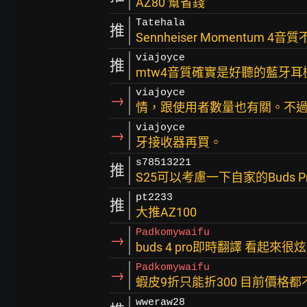
AZ80 幫省錢
Tatehala
推
Sennheiser Momentum 
viajoyce
推
mtw4音質確實是好聽的藍牙
viajoyce
→
情，跟使用者數量也有關。不過
viajoyce
→
牙接收器再買。
s78513221
推
S25可以考慮一下自家的Buds P
pt2233
推
大推AZ100
Padkomywaifu
→
buds 4 pro即時翻譯 看起來
Padkomywaifu
→
蝦皮9折只能折300 目前價格都
wweraw28