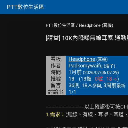
PTT
數位生活區
PTT數位生活區
/
Headphone (耳機)
[請益] 10K內降噪無線耳塞 通勤
看板
Headphone
(耳機)
作者
Padkomywaifu
(活了)
時間
1月前
(2026/07/06 07:29)
推噓
18
(
18
推
0
噓
18
→
)
留言
36則, 18人
, 3周前
參與
最新
討論串
1/1
1.需求：
(無線、有線、耳罩、耳道、家用