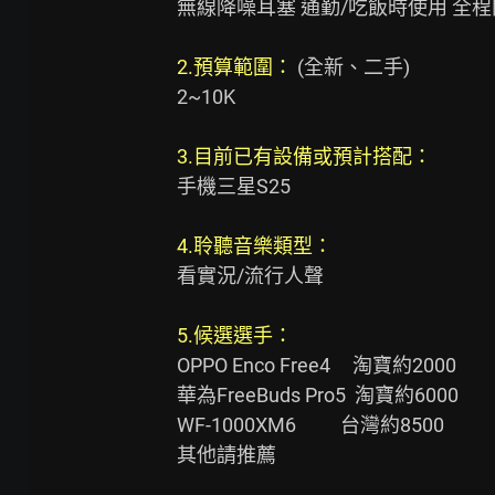
無線降噪耳塞 通勤/吃飯時使用 全程開
2.預算範圍：
 (全新、二手)

2~10K

3.目前已有設備或預計搭配：
手機三星S25

4.聆聽音樂類型：
看實況/流行人聲

5.候選選手：
OPPO Enco Free4     淘寶約2000

華為FreeBuds Pro5  淘寶約6000

WF-1000XM6          台灣約8500

其他請推薦
