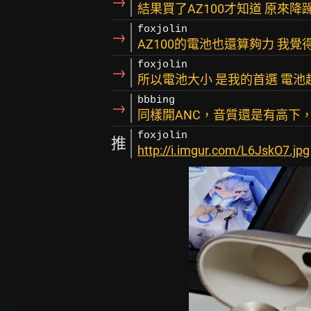
→
結果買了AZ100才知道 原來降躁
foxjolin
→
AZ100的電池也還算夠力 我
foxjolin
→
所以電池大小 是我的首選 電池越
bbbing
→
同樣開ANC，音質還是有高下
foxjolin
推
http://i.imgur.com/L6JskO7.jpg