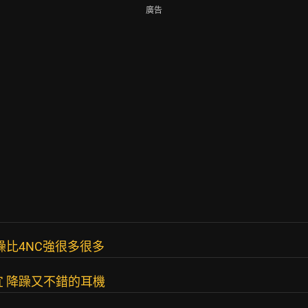
廣告
降躁比4NC強很多很多
宜 降躁又不錯的耳機