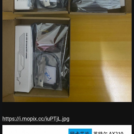
https://i.mopix.cc/iuPTjL.jpg