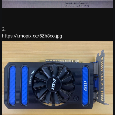
https://i.mopix.cc/5Zh8co.jpg