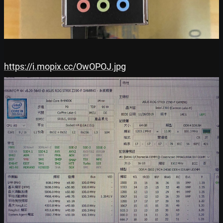
https://i.mopix.cc/OwOPOJ.jpg