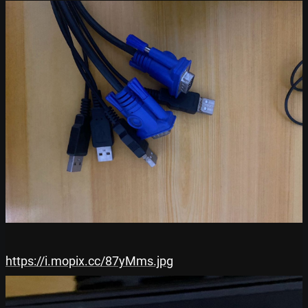
https://i.mopix.cc/87yMms.jpg