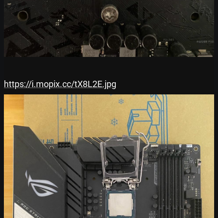
https://i.mopix.cc/tX8L2E.jpg