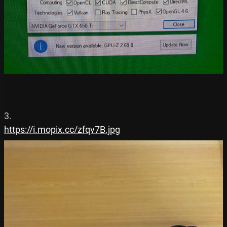
https://i.mopix.cc/zfqv7B.jpg