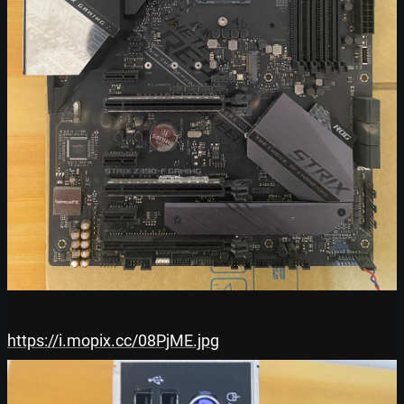
https://i.mopix.cc/08PjME.jpg