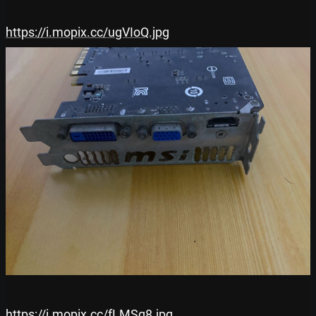
https://i.mopix.cc/ugVIoQ.jpg
https://i.mopix.cc/fLMSq8.jpg