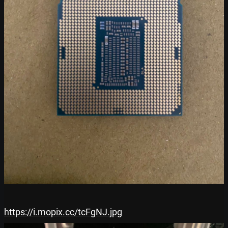
https://i.mopix.cc/tcFgNJ.jpg