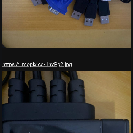
https://i.mopix.cc/1hvPp2.jpg