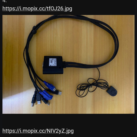
https://i.mopix.cc/tfOJ26.jpg
https://i.mopix.cc/NIV2yZ.jpg