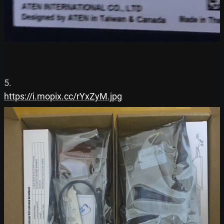
https://i.mopix.cc/rYxZyM.jpg