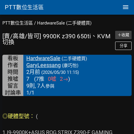
PTT
數位生活區
PTT數位生活區
/
HardwareSale (二手硬體買)
[賣/高雄/皆可] 9900K z390 650ti、KVM
＋收藏
切換
分享
看板
HardwareSale
(二手硬體買)
作者
GaryLeessang
(康巧怡)
時間
2月前
(2026/05/30 11:15)
推噓
7
(
7
推
0
噓
2
→
)
留言
9則, 7人
參與
討論串
1/1
◎硬體型號： 
(

1.I9-9900K+ASUS ROG STRIX Z390-F GAMING
