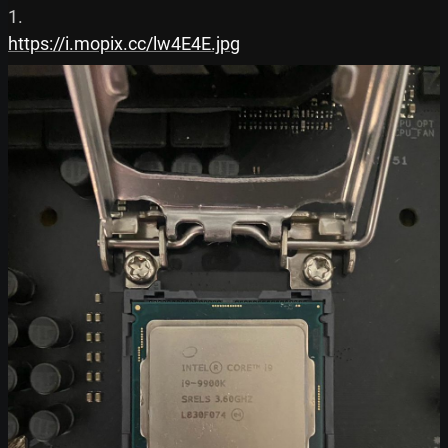
https://i.mopix.cc/lw4E4E.jpg