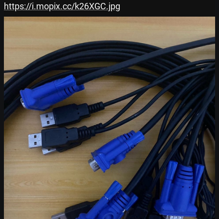
https://i.mopix.cc/k26XGC.jpg