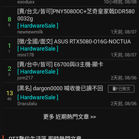
exodusx
10小時前
,
08/08
[賣/台北/皆可]PNY5080OC+芝奇皇家戟DDR580
0032g
8
[
HardwareSale
]
9
newnewmilk
1天前
,
08/07
[徵/全國/面交] ASUS RTX5080-O16G-NOCTUA
1
[
HardwareSale
]
1
mini178
1天前
,
08/07
[賣/台中/皆可] E6700與i3主機-顯卡
2
[
HardwareSale
]
3
jom217
2天前
,
08/06
[黑名] dargon0000 喊收後已讀不回
已刪文
13
[
HardwareSale
]
40
Draculalu
2天前
,
08/06
更多 近期熱門文章 >>
PTT數位生活區 即時熱門文章