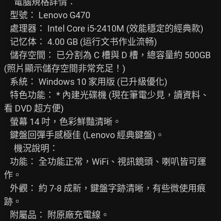
     電腦規格詳情：

   型號： Lenovo G470

   處理器： Intel Core i5-2410M (效能穩定的經典款)

   记忆体： 4.00 GB (运行文书作业流畅)

   儲存空間： 已分割為 C 槽與 D 槽，總容量約 500GB 
(照片顯示儲存空間非常充足！)

   系統： Windows 10 家用版 (已升級優化)

   特色功能： * 內建光碟機 (現在筆電少見，讀資料、
看 DVD 超方便)

   螢幕 14 吋，色彩鮮豔清晰。

   鍵盤回彈手感極佳 (Lenovo 經典鍵盤)。

     機況說明：

   功能： 全功能正常，WiFi、視訊鏡頭、喇叭皆可運
作。

   外觀： 約 7-8 成新，鍵盤字跡清晰，有些微使用痕
跡。

   附屬品： 附原廠充電線。
