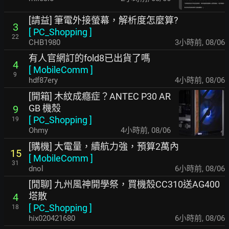
[請益] 筆電外接螢幕，解析度怎麼算?
3
[
PC_Shopping
]
22
CHB1980
3小時前
,
08/06
有人官網訂的fold8已出貨了嗎
4
[
MobileComm
]
9
hdf87ery
4小時前
,
08/06
[開箱] 木紋成癮症？ANTEC P30 AR
GB 機殼
9
[
PC_Shopping
]
19
Ohmy
4小時前
,
08/06
[購機] 大電量，續航力強，預算2萬內
15
[
MobileComm
]
31
dnol
6小時前
,
08/06
[閒聊] 九州風神開學祭，買機殼CC310送AG400
塔散
4
[
PC_Shopping
]
18
hix020421680
6小時前
,
08/06