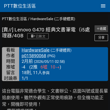
PTT
數位生活區
PTT數位生活區
/
HardwareSale (二手硬體買)
[賣//] Lenovo G470 經典文書筆電（i5處
＋收藏
理器/4GB
已刪文
分享
看板
HardwareSale
(二手硬體買)
作者
p015890068
(PIG)
時間
2月前
(2026/05/11 02:58)
推噓
-4
(
2
推
6
噓
10
→
)
留言
18則, 11人
參與
討論串
1/1
這台電腦非常適合學生、文書辦公、店面叫號或是長輩
追劇使用。雖然外觀有正常使用痕跡，但全機功能正
常，開機即可使用！
