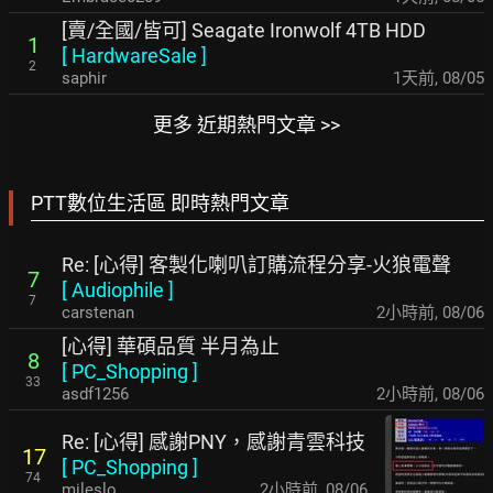
[賣/全國/皆可] Seagate Ironwolf 4TB HDD
1
[
HardwareSale
]
2
saphir
1天前
,
08/05
更多 近期熱門文章 >>
PTT數位生活區 即時熱門文章
Re: [心得] 客製化喇叭訂購流程分享-火狼電聲
7
[
Audiophile
]
7
carstenan
2小時前
,
08/06
[心得] 華碩品質 半月為止
8
[
PC_Shopping
]
33
asdf1256
2小時前
,
08/06
Re: [心得] 感謝PNY，感謝青雲科技
17
[
PC_Shopping
]
74
mileslo
2小時前
,
08/06