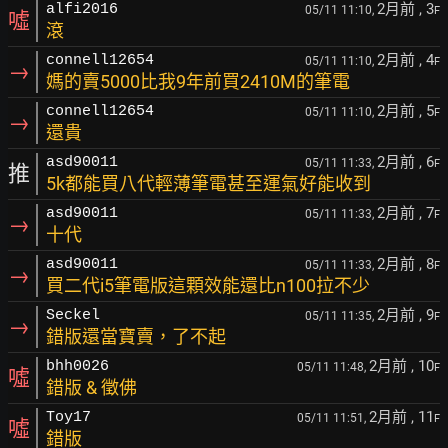
2月前
, 3
alfi2016
05/11 11:10,
F
噓
滾
2月前
, 4
connell12654
05/11 11:10,
F
→
媽的賣5000比我9年前買2410M的筆電
2月前
, 5
connell12654
05/11 11:10,
F
→
還貴
2月前
, 6
asd90011
05/11 11:33,
F
推
5k都能買八代輕薄筆電甚至運氣好能收到
2月前
, 7
asd90011
05/11 11:33,
F
→
十代
2月前
, 8
asd90011
05/11 11:33,
F
→
買二代i5筆電版這顆效能還比n100拉不少
2月前
, 9
Seckel
05/11 11:35,
F
→
錯版還當寶賣，了不起
2月前
, 10
bhh0026
05/11 11:48,
F
噓
錯版 & 徵佛
2月前
, 11
Toy17
05/11 11:51,
F
噓
錯版