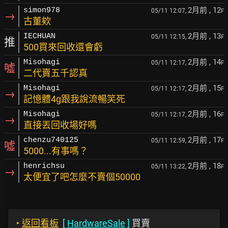
2月前
, 12
simon978
05/11 12:07,
F
→
古董欸
2月前
, 13
IECHUAN
05/11 12:15,
F
推
500買來回收還會虧
2月前
, 14
Misohagi
05/11 12:17,
F
噓
二代賣五千認真
2月前
, 15
Misohagi
05/11 12:17,
F
→
記憶體4g跟我說流暢笑死
2月前
, 16
Misohagi
05/11 12:17,
F
→
直接丟回收場好嗎
2月前
, 17
chenzu740125
05/11 12:59,
F
噓
5000...有事嗎？
2月前
, 18
henrichsu
05/11 13:22,
F
→
太便宜了吧怎麼不賣個50000
‣
返回看板
[
HardwareSale
]
買賣