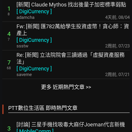
[新聞] Claude Mythos 找出後量子加密標準弱點
1
[
DigiCurrency
]
8
adamcha
4天前
,
08/04
Fw: [新聞] 匯782萬給學生投資虛幣！貪心師：資
產上
4
[
DigiCurrency
]
7
ssstw
2周前
,
07/23
Re: [新聞] 立法院院會三讀通過「虛擬資產服務
法」
7
[
DigiCurrency
]
68
saveme
2周前
,
07/21
更多 近期熱門文章 >>
PTT數位生活區 即時熱門文章
[討論] 三星手機找吸毒大麻仔Joeman代言新機
3
[
MobileComm
]