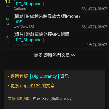
10
[
PC_Shopping
]
26
Catlaco
22小時前
,
08/07
[問題] iPad越來越像放大版iPhone?
9
[
iOS
]
34
ww12ww123
23小時前
,
08/07
[請益] 遊戲掌機外接GPU選購
4
[
PC_Shopping
]
51
sinclaireche
1天前
,
08/07
更多 即時熱門文章 >>
‣
返回看板
[
DigiCurrency
]
資訊
‣
更多 ripple0129 的文章
文章代碼(AID):
#1exIlX9p
(DigiCurrency)