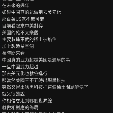
在未來的幾年

如果中國真的能做到去美元化

那百萬US就不無可能

目前看起來中美對弈

美國的確不太樂觀

主要製造軍武的稀土被掐住

加上製造業空洞

長時間來看

中國真的武力超越美國是遲早的事

一旦中國武力超越

那去美元化也就會進行

那當然美國三不五時出現黑科技

突然又冒出啥黑科技把這個稀土問題解決了

就又很難說

你相信會走到哪個世界線

就做相對應的佈局
