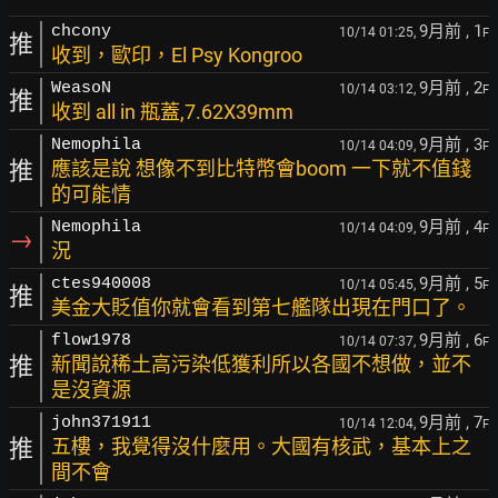
9月前
, 1
chcony
10/14 01:25,
F
推
收到，歐印，El Psy Kongroo
9月前
, 2
WeasoN
10/14 03:12,
F
推
收到 all in 瓶蓋,7.62X39mm
9月前
, 3
Nemophila
10/14 04:09,
F
推
應該是說 想像不到比特幣會boom 一下就不值錢
的可能情
9月前
, 4
Nemophila
10/14 04:09,
F
→
況
9月前
, 5
ctes940008
10/14 05:45,
F
推
美金大貶值你就會看到第七艦隊出現在門口了。
9月前
, 6
flow1978
10/14 07:37,
F
推
新聞說稀土高污染低獲利所以各國不想做，並不
是沒資源
9月前
, 7
john371911
10/14 12:04,
F
推
五樓，我覺得沒什麼用。大國有核武，基本上之
間不會