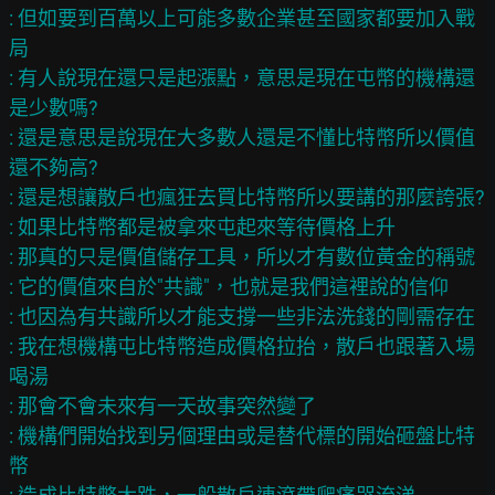
: 但如要到百萬以上可能多數企業甚至國家都要加入戰
局

: 有人說現在還只是起漲點，意思是現在屯幣的機構還
是少數嗎?

: 還是意思是說現在大多數人還是不懂比特幣所以價值
還不夠高?

: 還是想讓散戶也瘋狂去買比特幣所以要講的那麼誇張?

: 如果比特幣都是被拿來屯起來等待價格上升

: 那真的只是價值儲存工具，所以才有數位黃金的稱號

: 它的價值來自於"共識"，也就是我們這裡說的信仰

: 也因為有共識所以才能支撐一些非法洗錢的剛需存在

: 我在想機構屯比特幣造成價格拉抬，散戶也跟著入場
喝湯

: 那會不會未來有一天故事突然變了

: 機構們開始找到另個理由或是替代標的開始砸盤比特
幣
