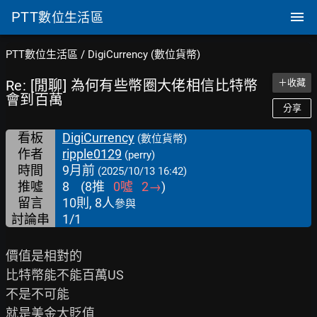
PTT
數位生活區
PTT數位生活區
/
DigiCurrency (數位貨幣)
Re: [閒聊] 為何有些幣圈大佬相信比特幣
＋收藏
會到百萬
分享
看板
DigiCurrency
(數位貨幣)
作者
ripple0129
(perry)
時間
9月前
(2025/10/13 16:42)
推噓
8
(
8
推
0
噓
2
→
)
留言
10則, 8人
參與
討論串
1/1
價值是相對的

比特幣能不能百萬US

不是不可能

就是美金大貶值
