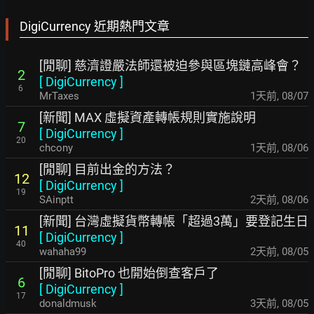
DigiCurrency 近期熱門文章
[閒聊] 慈濟證嚴法師還被迫參與區塊鏈高峰會？
2
[
DigiCurrency
]
6
MrTaxes
1天前
,
08/07
[新聞] MAX 虛擬資產轉帳規則實施說明
7
[
DigiCurrency
]
20
chcony
1天前
,
08/06
[閒聊] 目前出金的方法？
12
[
DigiCurrency
]
19
SAinptt
2天前
,
08/06
[新聞] 台灣虛擬貨幣轉帳「超過3萬」要登記生日
11
[
DigiCurrency
]
40
wahaha99
2天前
,
08/05
[閒聊] BitoPro 也開始倒查客戶了
6
[
DigiCurrency
]
17
donaldmusk
3天前
,
08/05