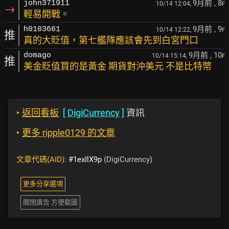
9月前
, 8
john371911
10/14 12:04,
F
→
輕易開戰。
9月前
, 9
h0103661
10/14 12:22,
F
推
真的大貶值，第七艦隊應該會先到白宮門口
9月前
, 10
domago
10/14 15:14,
F
推
美金貶值買的是黃金 期貨對沖美元 不是比特幣
‣
返回看板
[
DigiCurrency
]
資訊
‣
更多 ripple0129 的文章
文章代碼(AID):
#1exIlX9p
(DigiCurrency)
更多分享選項
關閉廣告 方便截圖