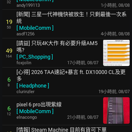
32
andy199113
1小時前
,
08/08
[新聞] 三星一代神機快被放生！只剩最後一次系
統
19
[
MobileComm
]
50
asdf1256
4小時前
,
08/08
[請益] 只玩4K大作 有必要升級AM5
嗎?
49
[
PC_Shopping
]
164
foxjolin
17小時前
,
08/07
[心得] 2026 TAA速記+暴言 ft. DX10000 CL及更
多
6
[
Headphone
]
8
clurinzler
19小時前
,
08/07
pixel 6 pro出現紫線
6
[
MobileComm
]
12
elnacongo
21小時前
,
08/07
[情報] Steam Machine 目前有貨可下單