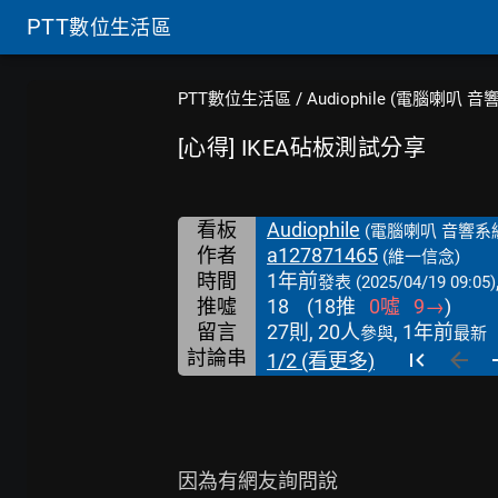
PTT
數位生活區
PTT數位生活區
/
Audiophile (電腦喇叭 音
[心得] IKEA砧板測試分享
看板
Audiophile
(電腦喇叭 音響系
作者
a127871465
(維一信念)
時間
1年前
發表
(2025/04/19 09:05)
推噓
18
(
18
推
0
噓
9
→
)
留言
27則, 20人
, 1年前
參與
最新
討論串
1/2 (看更多)
因為有網友詢問說
