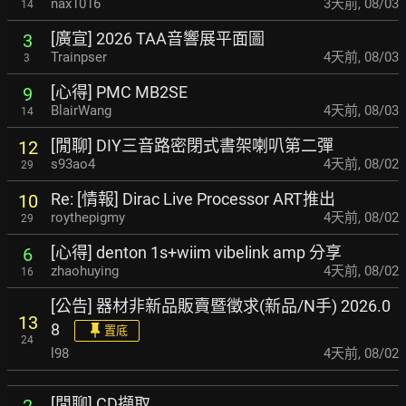
nax1016
3天前
,
08/03
14
[廣宣] 2026 TAA音響展平面圖
3
Trainpser
4天前
,
08/03
3
[心得] PMC MB2SE
9
BlairWang
4天前
,
08/03
14
[閒聊] DIY三音路密閉式書架喇叭第二彈
12
s93ao4
4天前
,
08/02
29
Re: [情報] Dirac Live Processor ART推出
10
roythepigmy
4天前
,
08/02
29
[心得] denton 1s+wiim vibelink amp 分享
6
zhaohuying
4天前
,
08/02
16
[公告] 器材非新品販賣暨徵求(新品/N手) 2026.0
13
8
置底
24
l98
4天前
,
08/02
[閒聊] CD擷取
2