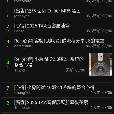
roceskate
16小時前
,
08/06
1
[出售] 雲林 面寄 Edifier MR5 黑色
1
johnnycgi
16小時前
,
08/06
1
[心得] 2026 TAA音響展速寫
7
Leasd
18小時前
,
08/06
14
Re: [心得] 客製化喇叭訂購流程分享-火狼電聲
9
carstenan
20小時前
,
08/06
9
Re: [心得] 小房間從2.0轉2.1系統的
4
整合心得
6
T12nd
1天前
,
08/06
[心得] 小房間從2.0轉2.1系統的整合心得
7
ChangYee
1天前
,
08/06
22
[廣宣] 2026 TAA音響展展前幕後花絮
2
Trainpser
1天前
,
08/05
2