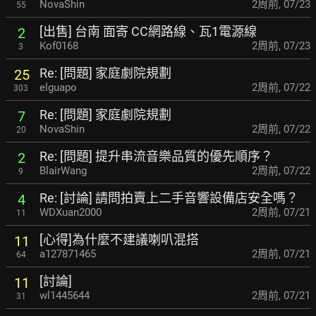
NovaShin
2周前
,
07/23
55
[出售] 台南 面寄 CC網路線、瓦1電源線
2
Kof0168
2周前
,
07/23
3
Re: [問題] 家庭劇院規劃
25
elguapo
2周前
,
07/22
303
Re: [問題] 家庭劇院規劃
7
NovaShin
2周前
,
07/22
20
Re: [問題] 提升串流音樂品質的優先順序？
2
BlairWang
2周前
,
07/22
9
Re: [討論] 請問拍賣上二手音響設備店安全嗎？
4
WDXuan2000
2周前
,
07/21
11
[心得]為什麼不建議喇叭混搭
11
a127871465
2周前
,
07/21
64
[討論]
11
wl1445644
2周前
,
07/21
31