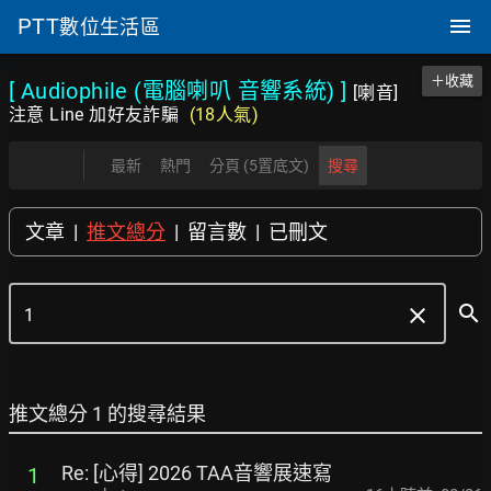
PTT
數位生活區
＋收藏
[ Audiophile (電腦喇叭 音響系統)
]
[喇音]
注意 Line 加好友詐騙
(18人氣)
最新
熱門
分頁 (5置底文)
搜尋
文章
|
推文總分
|
留言數
|
已刪文
search
clear
推文總分 1 的搜尋結果
Re: [心得] 2026 TAA音響展速寫
1