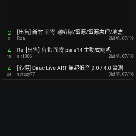
[出售] 新竹 面寄 喇叭線/電源/電源處理/地盒
2
Roa
2周前
,
07/19
3
Re: [出售] 台北 面寄 psi a14 主動式喇叭
4
air1006
2周前
,
07/18
18
[心得] Dirac Live ART 無超低音 2.0 / 4.0 實測
4
scrazy77
3周前
,
07/16
24
[心得] spotify+hqplayer+rme ucx ii 升頻實錄
5
olite
3周前
,
07/16
16
Re: [問題] 地迴路、PC電磁干擾(EMI)解決方式？
2
s800525
3周前
,
07/16
2
[出售] 面寄 Dali sonik 1 醉音公司貨 19000
3
rayjting
3周前
,
07/15
5