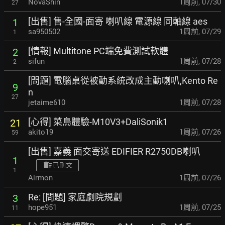
NovaShin
1周前
,
07/30
27
[出售] 售-全國-面寄 喇叭線 電源線 同軸線 aes
1
sa950502
1周前
,
07/29
1
[情報] Multitone PC端免費測試軟體
2
sifun
1周前
,
07/28
2
[問題] 電腦桌從被動系統改成主動喇叭,Kento Re
9
n
27
jetaime610
1周前
,
07/28
[心得] 菜鳥體驗-M10V3+DaliSonik1
21
akito19
1周前
,
07/26
59
[出售] 嘉義 面交寄送 EDIFIER R2750DB喇叭
1
已刪文
1
Airmon
1周前
,
07/26
Re: [問題] 家庭劇院規劃
3
hope951
1周前
,
07/25
11