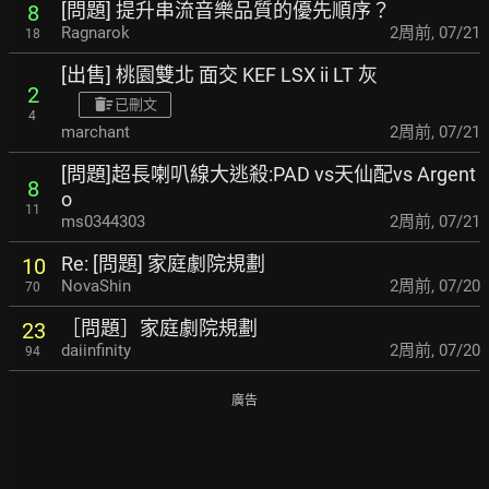
[問題] 提升串流音樂品質的優先順序？
8
Ragnarok
2周前
,
07/21
18
[出售] 桃園雙北 面交 KEF LSX ii LT 灰
2
已刪文
4
marchant
2周前
,
07/21
[問題]超長喇叭線大逃殺:PAD vs天仙配vs Argent
8
o
11
ms0344303
2周前
,
07/21
Re: [問題] 家庭劇院規劃
10
NovaShin
2周前
,
07/20
70
［問題］家庭劇院規劃
23
daiinfinity
2周前
,
07/20
94
廣告