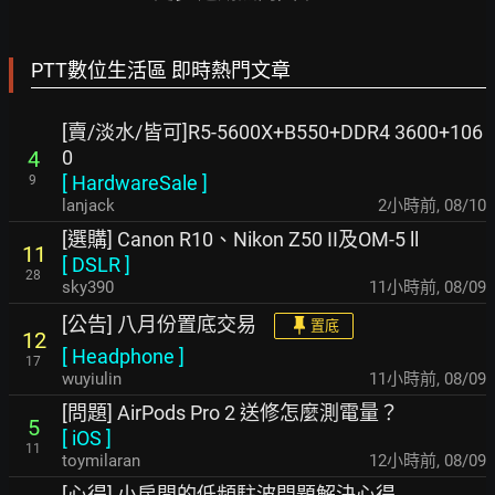
PTT數位生活區 即時熱門文章
[賣/淡水/皆可]R5-5600X+B550+DDR4 3600+106
0
4
[
HardwareSale
]
9
lanjack
2小時前
,
08/10
[選購] Canon R10、Nikon Z50 II及OM-5 ll
11
[
DSLR
]
28
sky390
11小時前
,
08/09
[公告] 八月份置底交易
置底
12
[
Headphone
]
17
wuyiulin
11小時前
,
08/09
[問題] AirPods Pro 2 送修怎麼測電量？
5
[
iOS
]
11
toymilaran
12小時前
,
08/09
[心得] 小房間的低頻駐波問題解決心得