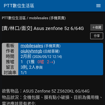
PTT
數位生活區
PTT數位生活區
/
mobilesales (手機買賣)
[賣/林口/面交] Asus zenfone 5z 6/64G
＋收藏
分享
看板
mobilesales
(手機買賣)
作者
oiukjyhntgb
(白給菩薩)
時間
2月前
(2026/05/12 12:14)
推噓
1
(
1
推
0
噓
2
→
)
留言
3則, 2人
參與
討論串
1/1
欲售物品：ASUS Zenfone 5Z ZS620KL 6G/64G

物品狀況：全機包膜、膜有點小破損、目前為備用機、
電池應該是有老化
