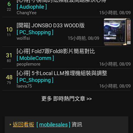
6
[
Audiophile
]
22
ChangYee
15小時前
,
08/09
[開箱] JONSBO D33 WOOD版
10
[
PC_Shopping
]
11
wolflsi
16小時前
,
08/09
[心得] Fold7跟Fold8影片簡易對比
31
[
MobileComm
]
80
peoplemore
16小時前
,
08/09
[心得] 5卡Local LLM推理機組裝與調整
48
[
PC_Shopping
]
79
laeva75
16小時前
,
08/09
更多 即時熱門文章 >>
‣
返回看板
[
mobilesales
]
資訊