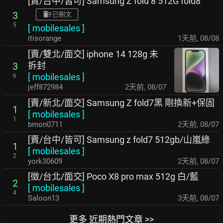
[賣/台中/皆可] Samsung Z fold 8 512G fold8
3
已刪文
5
[
mobilesales
]
itisorange
1天前
,
08/08
[賣/雙北/面交] iphone 14 128g 未
拆封
3
[
mobilesales
]
6
jeff872984
2天前
,
08/07
[賣/新北/面交] Samsung Z fold7黑 剛換新+保固
1
[
mobilesales
]
1
bmon0711
2天前
,
08/07
[賣/台中/皆可] Samsung z fold7 512gb/山嵐綠
1
[
mobilesales
]
2
york30609
2天前
,
08/07
[徵/台北/面交] Poco X8 pro max 512g 白/藍
2
[
mobilesales
]
4
Saloon13
3天前
,
08/07
更多 近期熱門文章 >>