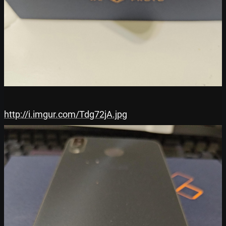
http://i.imgur.com/Tdg72jA.jpg