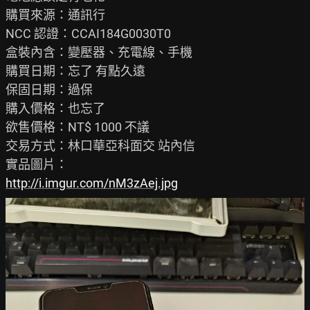
購買來源：通訊行

NCC 認證：CCAI184G0030T0

盒裝內含：變壓器、充電線、手機

購買日期：忘了 有點久遠

保固日期：過保

購入價格：也忘了

欲售價格：NT$ 1000 不議

交易方式：林口華亞科面交 站內信

http://i.imgur.com/nM3zAej.jpg