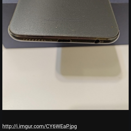
http://i.imgur.com/CY6WEaP.jpg