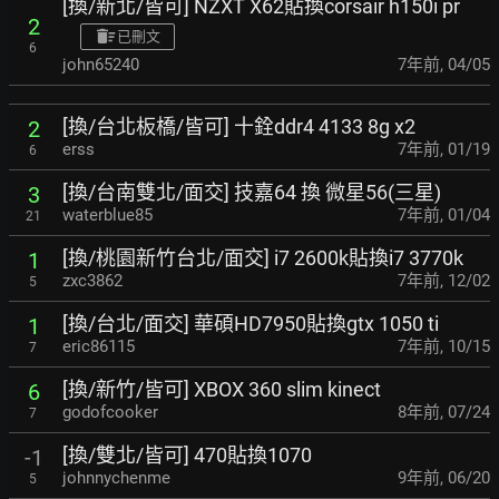
[換/新北/皆可] NZXT X62貼換corsair h150i pr
2
已刪文
6
john65240
7年前
,
04/05
[換/台北板橋/皆可] 十銓ddr4 4133 8g x2
2
erss
7年前
,
01/19
6
[換/台南雙北/面交] 技嘉64 換 微星56(三星)
3
waterblue85
7年前
,
01/04
21
[換/桃園新竹台北/面交] i7 2600k貼換i7 3770k
1
zxc3862
7年前
,
12/02
5
[換/台北/面交] 華碩HD7950貼換gtx 1050 ti
1
eric86115
7年前
,
10/15
7
[換/新竹/皆可] XBOX 360 slim kinect
6
godofcooker
8年前
,
07/24
7
[換/雙北/皆可] 470貼換1070
-1
johnnychenme
9年前
,
06/20
5