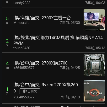
8
Landy2333
7年前
,
06/03
[換/高雄/面交] 2700X主機一台
5
Minecraft
7年前
,
05/30
8
[換/雙北/面交]聯力14CM風扇 換 貓頭鷹NF-A14
2
PWM
5
touch0430
7年前
,
05/13
[換/台中/面交] 2700X換2700
4
k5648550577
7年前
,
04/25
10
[換/台中/面交] Ryzen 2700X換260
1
0
已刪文
7
k5648550577
7年前
,
04/13