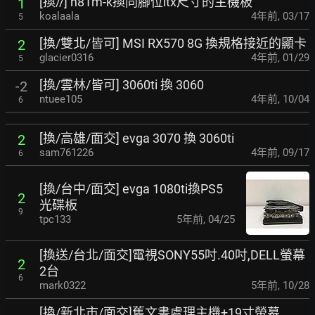
[換//] h81m-k換同腳位itx尺寸的主機板
1
koalaala
4年前
,
03/17
5
[換/雙北/皆可] MSI RX570 8G 換規格接近的顯卡
2
glacier0316
4年前
,
01/29
5
[換/雲林/皆可] 3060ti 換 3060
-2
ntuee105
4年前
,
10/04
6
[換/高雄/面交] evga 3070 換 3060ti
2
sam761226
4年前
,
09/17
6
[換/台中/面交] evga 1080ti換PS5
2
光碟板
9
tpc133
5年前
,
04/25
[換送/台北/面交]電視SONY55吋.40吋,DELL螢幕
2
2台
6
mark0322
5年前
,
10/28
[換/新北市/面交]舊文書處理主機+19寸螢幕