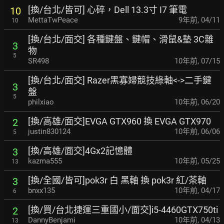
[換/台北/皆可] 心碎，Dell 13.3寸 I7 筆電
10
MettaTwPeace
9年前
,
04/11
10
[換/台北/面交] 各種鍵盤、鍵帽、滑鼠&墊 3C雜
3
物
5
SR498
10年前
,
07/15
[換/台北/面交] Razer黑寡婦競技綠軸<->二手鍵
3
盤
5
philxiao
10年前
,
06/20
[換/高雄/面交]EVGA GTX960 換 EVGA GTX970
2
justin830124
10年前
,
06/06
5
[換/高雄/面交]4Gx2記憶體
3
kazma555
10年前
,
05/25
13
[換/全國/皆可]pok3r 白 黑軸 換 pok3r 紅/茶軸
3
bnxx135
10年前
,
04/17
6
[換/買/台北捷運三重國小/面交]i5-4460GTX750ti
2
DannyBenjami
10年前
,
04/13
13