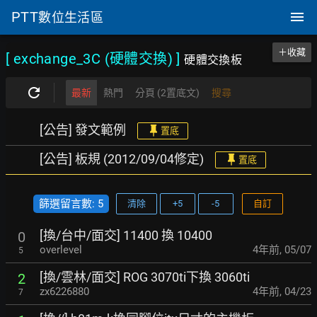
PTT
數位生活區
＋收藏
[ exchange_3C (硬體交換)
]
硬體交換板
最新
熱門
分頁 (2置底文)
搜尋
[公告] 發文範例
置底
[公告] 板規 (2012/09/04修定)
置底
篩選留言數: 5
清除
+5
-5
自訂
[換/台中/面交] 11400 換 10400
0
overlevel
4年前
,
05/07
5
[換/雲林/面交] ROG 3070ti下換 3060ti
2
zx6226880
4年前
,
04/23
7