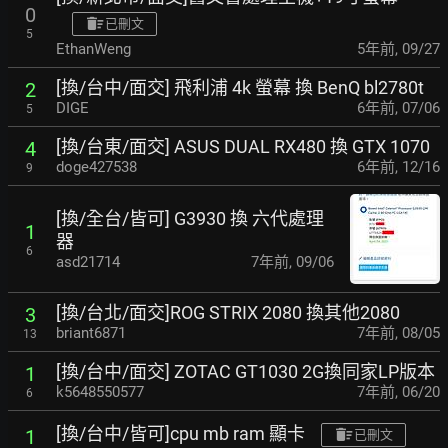
0
已刪文
5
EthanWeng
5年前
,
09/27
[換/台中/面交] 飛利浦 4k 螢幕 換 BenQ bl2780t
2
DIGE
6年前
,
07/06
5
[換/台東/面交] ASUS DUAL RX480 換 GTX 1070
4
doge427538
6年前
,
12/16
9
[換/全台/皆可] G3930 換 六代處理
1
器
6
asd21714
7年前
,
09/06
[換/台北/面交]ROG STRIX 2080 換其他2080
3
briant6871
7年前
,
08/05
13
[換/台中/面交] ZOTAC GT1030 2G換同家LP版本
1
k5648550577
7年前
,
06/20
6
[換/台中/皆可]cpu mb ram 顯卡
1
已刪文