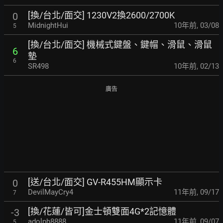
[換/台北/面交] 1230V2換2600/2700K
0
MidnightHui
10年前
,
03/08
5
[換/台北/面交] 機械式鍵盤、鍵帽、滑鼠、滑鼠
6
墊
6
SR498
10年前
,
02/13
廣告
[送/台北/面交] GV-R455HM顯示卡
0
DevilMayCry4
11年前
,
09/17
7
[換/花蓮/皆可]金士頓雙面4G*2記憶體
-3
adolph8888
11年前
,
09/07
5