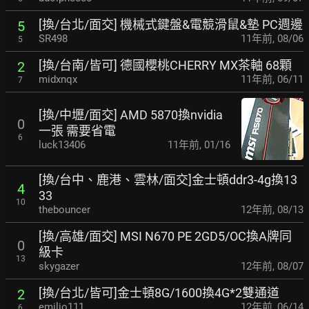
[換/台北/面交] 機械式鍵盤&電競滑鼠&墊 PC週邊
5
SR498
11年前
,
08/06
5
[換/台南/皆可] 德國櫻桃CHERRY MX茶軸 68顆
2
midxnqx
11年前
,
06/11
7
[換/中壢/面交] AMD 5870換nvidia
0
一張 需要省電
6
luck13406
11年前
,
01/16
[換/台中、鹿港、雲林/面交]金士頓ddr3-4g換13
4
33
10
thebouncer
12年前
,
08/13
[換/高雄/面交] MSI N670 PE 2GD5/OC換A牌同
0
級卡
13
skygazer
12年前
,
08/07
[換/台北/皆可]金士頓8G/1600換4G*2雙通道
2
emilio111
12年前
,
06/14
6