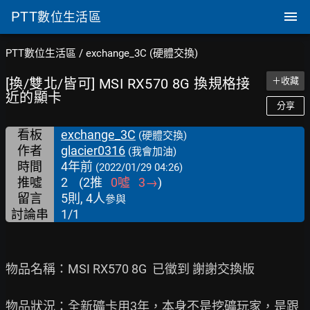
PTT
數位生活區
PTT數位生活區
/
exchange_3C (硬體交換)
[換/雙北/皆可] MSI RX570 8G 換規格接
＋收藏
近的顯卡
分享
看板
exchange_3C
(硬體交換)
作者
glacier0316
(我會加油)
時間
4年前
(2022/01/29 04:26)
推噓
2
(
2
推
0
噓
3
→
)
留言
5則, 4人
參與
討論串
1/1
物品名稱：MSI RX570 8G  已徵到 謝謝交換版

物品狀況：全新礦卡用3年，本身不是挖礦玩家，是跟