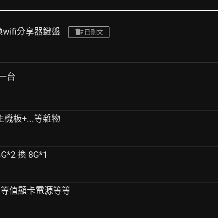
換wifi分享器鍵盤
已刪文
機一台
s主機板+...等雜物
G*2 換 8G*1
JV換等值顯卡電源等等