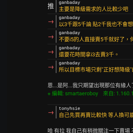
ganbaday
推
主要是降級需求的人比較少吧
ganbaday
→
以3千跟5千論 貼2千我也不會想換
ganbaday
→
不要i5的人直接賣5千就好了，何
ganbaday
→
還要花時間拿i3去賣3千。
ganbaday
→
所以目標市場只剩"正好想降級"的
tonyhsie
→
自己先買再賣比較快 等人換可