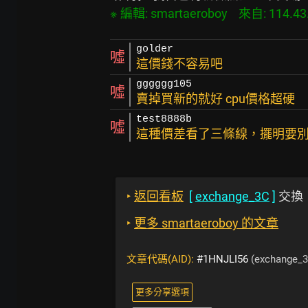
golder
噓
這價錢不容易吧
gggggg105
噓
賣掉買新的就好 cpu價格超硬
test8888b
噓
這種價差看了三條線，擺明要
‣
返回看板
[
exchange_3C
]
交換
‣
更多 smartaeroboy 的文章
文章代碼(AID):
#1HNJLI56
(exchange_3
更多分享選項