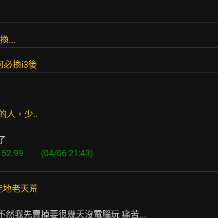
...
必換i3後
人，少..
能地老天荒