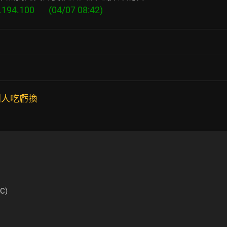
別人吃虧換
C)