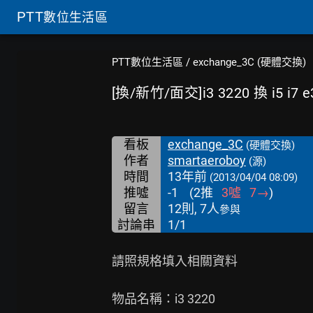
PTT
數位生活區
PTT數位生活區
/
exchange_3C (硬體交換)
[換/新竹/面交]i3 3220 換 i5 i7 e
看板
exchange_3C
(硬體交換)
作者
smartaeroboy
(源)
時間
13年前
(2013/04/04 08:09)
推噓
-1
(
2
推
3
噓
7
→
)
留言
12則, 7人
參與
討論串
1/1
請照規格填入相關資料

物品名稱：i3 3220
