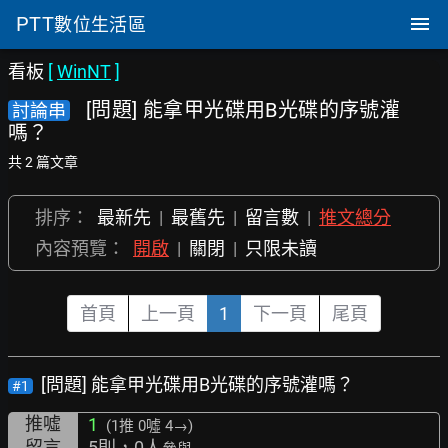
PTT
數位生活區
看板
[
WinNT
]
[問題] 能拿甲光碟用B光碟的序號灌
討論串
嗎？
共 2 篇文章
排序：
最新先
|
最舊先
|
留言數
|
推文總分
內容預覽：
開啟
|
關閉
|
只限未讀
首頁
上一頁
1
下一頁
尾頁
[問題] 能拿甲光碟用B光碟的序號灌嗎？
#1
推噓
1
(1推
0噓 4→
)
留言
5則，0人