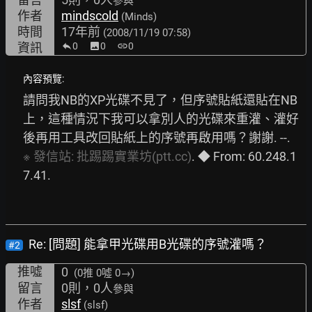
參與
作者
mindscold
(Minds)
時間
17年前
(2008/11/19 07:58)
資訊
0
image
0
link
0
內容預覽:
請問我NB的XP光碟不見了，但序號貼紙還貼在NB
上，這種情況下我可以拿別人的光碟來重灌、灌好
後再用工具改回貼紙上的序號再啟用嗎？謝謝. --. 
※
發信站:
批踢踢實業坊(ptt.cc)
. ◆ From: 60.248.1
7.41. 
Re: [問題] 能拿甲光碟用B光碟的序號灌嗎？
#2
推噓
0
(0推
0噓 0→
)
留言
0則，0人
參與
作者
slsf
(slsf)