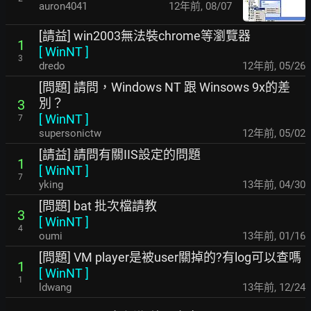
auron4041
12年前
,
08/07
[請益] win2003無法裝chrome等瀏覽器
1
[
WinNT
]
3
dredo
12年前
,
05/26
[問題] 請問，Windows NT 跟 Winsows 9x的差
別？
3
[
WinNT
]
7
supersonictw
12年前
,
05/02
[請益] 請問有關IIS設定的問題
1
[
WinNT
]
7
yking
13年前
,
04/30
[問題] bat 批次檔請教
3
[
WinNT
]
4
oumi
13年前
,
01/16
[問題] VM player是被user關掉的?有log可以查嗎
1
[
WinNT
]
1
ldwang
13年前
,
12/24