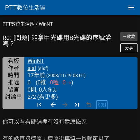
PTT
數位生活區
PTT數位生活區
/
WinNT
Re: [問題] 能拿甲光碟用B光碟的序號灌
＋收藏
嗎？
分享
看板
WinNT
作者
slsf
(slsf)
時間
17年前
(2008/11/19 08:01)
推噓
0
(
0
推
0
噓
0
→
)
留言
0則, 0人
參與
討論串
2/2 (看更多)
說明
你可以看看硬碟裡有沒有還原磁區

有的話直接還原，還原後再燒一片就可以了
