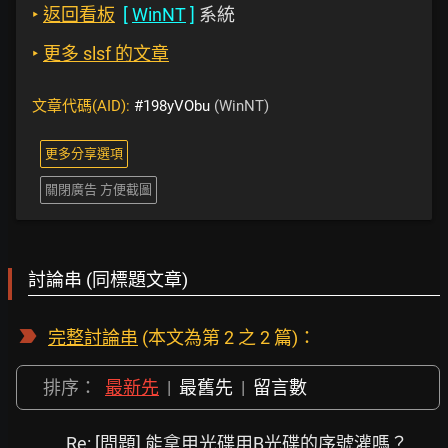
‣
返回看板
[
WinNT
]
系統
‣
更多 slsf 的文章
文章代碼(AID):
#198yVObu
(WinNT)
更多分享選項
關閉廣告 方便截圖
討論串 (同標題文章)
完整討論串
(本文為第 2 之 2 篇)：
排序：
最新先
|
最舊先
|
留言數
Re: [問題] 能拿甲光碟用B光碟的序號灌嗎？