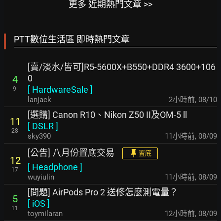
更多 近期熱門文章 >>
PTT數位生活區 即時熱門文章
[賣/淡水/皆可]R5-5600X+B550+DDR4 3600+106
0
4
[
HardwareSale
]
9
lanjack
2小時前
,
08/10
[選購] Canon R10、Nikon Z50 II及OM-5 ll
11
[
DSLR
]
28
sky390
11小時前
,
08/09
[公告] 八月份置底交易
置底
12
[
Headphone
]
17
wuyiulin
11小時前
,
08/09
[問題] AirPods Pro 2 送修怎麼測電量？
5
[
iOS
]
11
toymilaran
12小時前
,
08/09