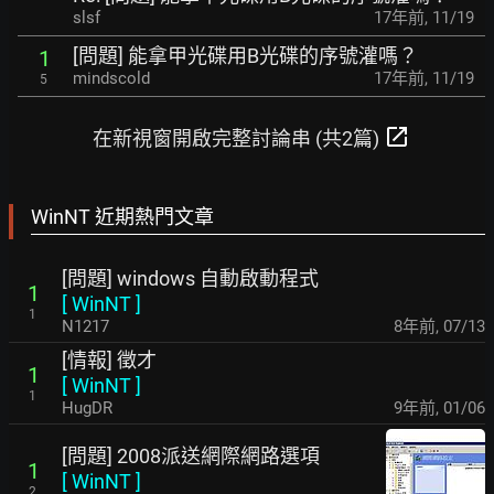
slsf
17年前
,
11/19
[問題] 能拿甲光碟用B光碟的序號灌嗎？
1
mindscold
17年前
,
11/19
5
open_in_new
在新視窗開啟完整討論串 (共2篇)
WinNT 近期熱門文章
[問題] windows 自動啟動程式
1
[
WinNT
]
1
N1217
8年前
,
07/13
[情報] 徵才
1
[
WinNT
]
1
HugDR
9年前
,
01/06
[問題] 2008派送網際網路選項
1
[
WinNT
]
2