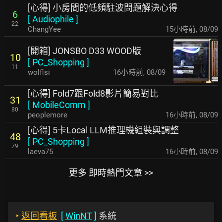
[心得] 小房間的低頻駐波問題解決心得
6
[
Audiophile
]
22
ChangYee
15小時前
,
08/09
[開箱] JONSBO D33 WOOD版
10
[
PC_Shopping
]
11
wolflsi
16小時前
,
08/09
[心得] Fold7跟Fold8影片簡易對比
31
[
MobileComm
]
80
peoplemore
16小時前
,
08/09
[心得] 5卡Local LLM推理機組裝與調整
48
[
PC_Shopping
]
79
laeva75
16小時前
,
08/09
更多 即時熱門文章 >>
‣
返回看板
[
WinNT
]
系統