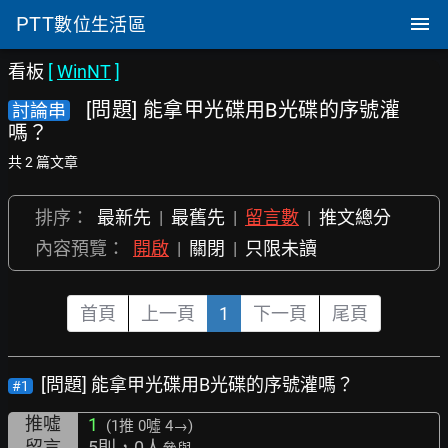
PTT
數位生活區
看板
[
WinNT
]
[問題] 能拿甲光碟用B光碟的序號灌
討論串
嗎？
共 2 篇文章
排序：
最新先
|
最舊先
|
留言數
|
推文總分
內容預覽：
開啟
|
關閉
|
只限未讀
首頁
上一頁
1
下一頁
尾頁
[問題] 能拿甲光碟用B光碟的序號灌嗎？
#1
推噓
1
(1推
0噓 4→
)
留言
5則，0人