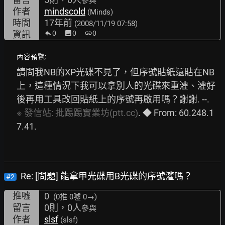
參與
作者
mindscold
(Minds)
時間
17年前
(2008/11/19 07:58)
資訊
0
image
0
link
0
內容預覽:
請問我NB的XP光碟不見了，但序號貼紙還貼在NB
上，這種情況下我可以拿別人的光碟來重灌、灌好
後再用工具改回貼紙上的序號再啟用嗎？謝謝. --. 
※
發信站:
批踢踢實業坊(ptt.cc)
. ◆ From: 60.248.1
7.41. 
Re: [問題] 能拿甲光碟用B光碟的序號灌嗎？
#2
推噓
0
(0推
0噓 0→
)
留言
0則，0人
參與
作者
slsf
(slsf)