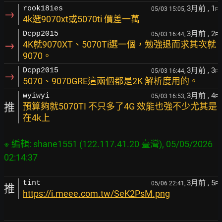
3月前
, 1
rook18ies
05/03 15:05,
F
→
4k選9070xt或5070ti 價差一萬
3月前
, 2
Dcpp2015
05/03 16:44,
F
→
4K就9070XT、5070Ti選一個，勉強退而求其次就
9070。
3月前
, 3
Dcpp2015
05/03 16:44,
F
→
5070、9070GRE這兩個都是2K 解析度用的。
3月前
, 4
wyiwyi
05/03 16:53,
F
推
預算夠就5070TI 不只多了4G 效能也強不少尤其是
在4k上
※ 編輯: shane1551 (122.117.41.20 臺灣), 05/05/2026 
3月前
, 5
tint
05/06 22:41,
F
推
https://i.meee.com.tw/SeK2PsM.png