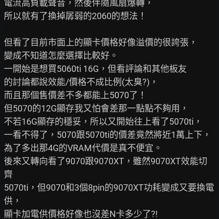
電流高負載聲音，然後伴隨風扇爆轉，

所以就有了換掉孱弱的2060的想法！

但看了目前市面上的顯卡價格好像溢價的很誇張，

變成不知道怎麼選擇比較好。

一開始是想買5060ti 16G，但看評論和其他板友

的討論都說效能/價格不成比例(太臭?)，

而且那個售價差不多都能上5070了！

但5070的12G顯存我又怕會差那一點點不夠用，

不若16G顯存的穩妥，所以又開始往上看了5070ti，

一看不得了，5070跟5070ti的價差竟然將近1萬上下，

為了多出那4G的VRAM代價是真不便宜。

後來又轉向看了9070跟9070XT，雖然9070XT效能切
齊

5070ti，但9070和3個8pin的9070XT功耗變成又要換電
供，

顯卡加電供價格好像也沒差N卡多少了?!
