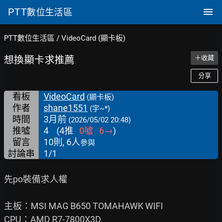
PTT
數位生活區
PTT數位生活區
/
VideoCard (顯卡板)
想換顯卡求推薦
＋收藏
分享
看板
VideoCard
(顯卡板)
作者
shane1551
(宇~*)
時間
3月前
(2026/05/02 20:48)
推噓
4
(
4
推
0
噓
6
→
)
留言
10則, 6人
參與
討論串
1/1
先po裝備求人權

主板：MSI MAG B650 TOMAHAWK WIFI

CPU：AMD R7-7800X3D
