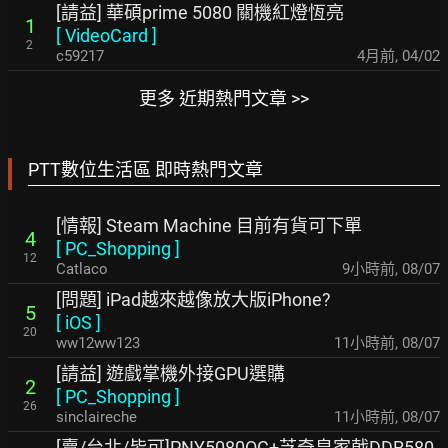
[請益] 華碩prime 5080 關機紅燈恆亮
1
[
VideoCard
]
2
c59217
4月前
,
04/02
更多 近期熱門文章 >>
PTT數位生活區 即時熱門文章
[情報] Steam Machine 目前有貨可下單
4
[
PC_Shopping
]
12
Catlaco
9小時前
,
08/07
[問題] iPad越來越像放大版iPhone?
5
[
iOS
]
20
ww12ww123
11小時前
,
08/07
[請益] 遊戲掌機外接GPU選購
2
[
PC_Shopping
]
26
sinclaireche
11小時前
,
08/07
[賣/台北/皆可]PNY5080OC+芝奇皇家戟DDR580