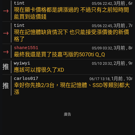
3月前
, 6
tint
05/06 22:42,
F
→
現在顯卡價格都是調漲過的 不過只有之前短時間
能買到這價錢
3月前
, 7
tint
05/06 22:45,
F
→
現在記憶體缺貨情況下 也只能接受漲價後的新價
格了
3月前
, 8
shane1551
05/09 03:32,
F
→
最終我還是買了技嘉丐版的5070ti Q_Q
2月前
, 9
wyiwyi
05/10 20:32,
F
推
應該可以撐很久了XD
1月前
, 10
carlos017
06/17 13:18,
F
推
幸好你先換2/3台，現在記憶體、SSD等類別都大
漲
廣告