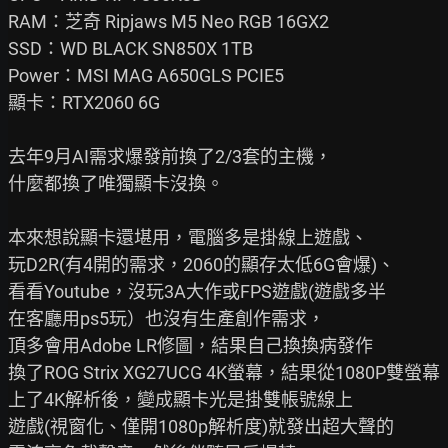
RAM：芝奇 Ripjaws M5 Neo RGB 16GX2

SSD：WD BLACK SN850X 1TB

Power：MSI MAG A650GLS PCIE5

顯卡：RTX2060 6G

去年9月AI需求爆發前換了2/3套的主機，

什麼都換了唯獨顯卡沒換。

本來想說顯卡還堪用，電腦多是掛線上遊戲、

玩D2R(有4開的需求，2060的顯存太低6G會爆)、

看看Youtube，沒玩3A大作或FPS遊戲(遊戲多半

在客廳用ps5玩）也沒有生產創作需求，

頂多會用Adobe LR修圖，結果自己換換病發作

換了ROG Strix XG27UCG 4K螢幕，結果從1080P雙螢幕

上了4K解析後，變成顯卡光是掛雙帳號線上

遊戲(視窗化、僅開1080p解析度)就發出超大聲的
