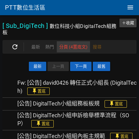
PTT
數位生活區
＋收藏
[ Sub_DigiTech
]
數位科技小組DigitalTech組務
板
最新
熱門
分頁 (4置底文)
搜尋
最新
上一頁
下一頁
最舊
Fw: [公告] david0426 轉任正式小組長 (DigitalTec
h)
置底
[公告] DigitalTech小組組務板板規
置底
[公告] DigitalTech小組申訴檢舉標準流程（SO
P）
置底
[公告] DigitalTech小組組內板主規範
置底