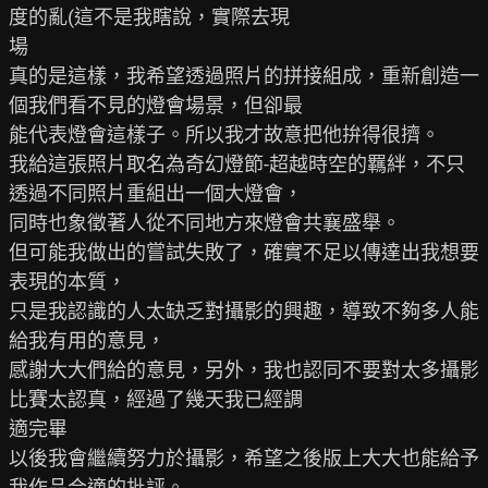
度的亂(這不是我瞎說，實際去現

場

真的是這樣，我希望透過照片的拼接組成，重新創造一
個我們看不見的燈會場景，但卻最

能代表燈會這樣子。所以我才故意把他拚得很擠。

我給這張照片取名為奇幻燈節-超越時空的羈絆，不只
透過不同照片重組出一個大燈會，

同時也象徵著人從不同地方來燈會共襄盛舉。

但可能我做出的嘗試失敗了，確實不足以傳達出我想要
表現的本質，

只是我認識的人太缺乏對攝影的興趣，導致不夠多人能
給我有用的意見，

感謝大大們給的意見，另外，我也認同不要對太多攝影
比賽太認真，經過了幾天我已經調

適完畢

以後我會繼續努力於攝影，希望之後版上大大也能給予
我作品合適的批評。
