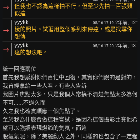
→
但我也不認為這樣拍不行，但至少先拍一百張類
似這
2年前
, 12
yyykk
05/16 17:19,
F
→
樣的照片。試著用整個系列來傳達，或是找尋你
想傳
2年前
, 13
yyykk
05/16 17:20,
F
→
達的想法吧。
統一回應兩位

首先我想感謝你們百忙中回復，其實你們說的是對的，
我曾經拿給一些人看，有些人告訴

我圖片焦點太多，只是我個人常搞不清楚焦點太多為何
不可......不過久而

久之我也確實順應一個焦點了。

至於我為什麼會做這種嘗試，是因為這個攝影比賽他希
望可以強調表現燈節的氣氛，而這

股氣氛呢，除了美麗動人之外，同樣的也包含了一定程