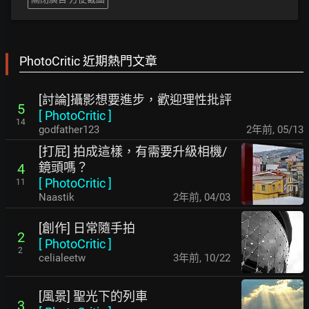
PhotoCritic 近期熱門文章
[討論]攝影想要進步，歡迎理性批評
5
[
PhotoCritic
]
14
godfather123
2年前
,
05/13
[打屁] 拍成這樣，有需要升級相機/
鏡頭嗎？
4
[
PhotoCritic
]
11
Naastik
2年前
,
04/03
[創作] 日常隨手拍
2
[
PhotoCritic
]
2
celialeetw
3年前
,
10/22
[風景] 聖光下的列車
3