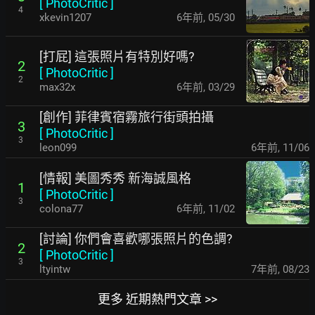
[
PhotoCritic
]
4
xkevin1207
6年前
,
05/30
[打屁] 這張照片有特別好嗎?
2
[
PhotoCritic
]
2
max32x
6年前
,
03/29
[創作] 菲律賓宿霧旅行街頭拍攝
3
[
PhotoCritic
]
3
leon099
6年前
,
11/06
[情報] 美圖秀秀 新海誠風格
1
[
PhotoCritic
]
3
colona77
6年前
,
11/02
[討論] 你們會喜歡哪張照片的色調?
2
[
PhotoCritic
]
3
ltyintw
7年前
,
08/23
更多 近期熱門文章 >>