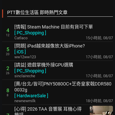
PTT數位生活區 即時熱門文章
[情報] Steam Machine 目前有貨可下單
4
[
PC_Shopping
]
12
Catlaco
15小時前
,
08/07
[問題] iPad越來越像放大版iPhone?
5
[
iOS
]
20
ww12ww123
17小時前
,
08/07
[請益] 遊戲掌機外接GPU選購
2
[
PC_Shopping
]
26
sinclaireche
17小時前
,
08/07
[賣/台北/皆可]PNY5080OC+芝奇皇家戟DDR580
0032g
8
[
HardwareSale
]
8
newnewmilk
18小時前
,
08/07
[心得] 2026 TAA 音響展 耳機心得
簡評