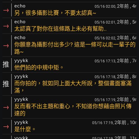
2年前
, 4
echo
05/16 02:00,
F
→
另，很多攝影比賽，不要太認真~
2年前
, 5
echo
05/16 02:01,
F
→
太認真了對你在這條路上未必有幫助..
2年前
, 6
echo
05/16 02:02,
F
→
你願意為攝影付出多少? 這是一條可以走一輩子的
路~
2年前
, 7
yyykk
05/16 17:13,
F
推
他們拍的中規中矩。
2年前
, 8
yyykk
05/16 17:18,
F
推
而你拍的，就如同上面大大所說，整個畫面塞滿
滿，
2年前
, 9
yyykk
05/16 17:19,
F
→
反而看不出主題和重心，不知道你想藉由照片傳
達的
2年前
, 10
yyykk
05/16 17:19,
F
→
是什麼。
2年前
, 11
yyykk
05/16 17:19,
F