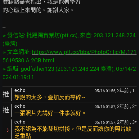
麼缺點盡管指出，我是抱著學習

的心態上來問的。謝謝大家。

※ 發信站: 批踢踢實業坊(ptt.cc), 來自: 203.121.248.224 
(臺灣)

※ 文章網址: 
https://www.ptt.cc/bbs/PhotoCritic/M.171
5619530.A.2CB.html
※ 編輯: godfather123 (203.121.248.224 臺灣), 05/14/2
2年前
, 1
echo
05/16 01:56,
F
推
想說的太多，疊加反而零碎~
2年前
, 2
echo
05/16 01:57,
F
推
一張照片先講好一件事就好。
2年前
, 3
echo
05/16 01:57,
F
→
我不認為不能裁切拼接，但是反而讓你的照片缺
乏重點