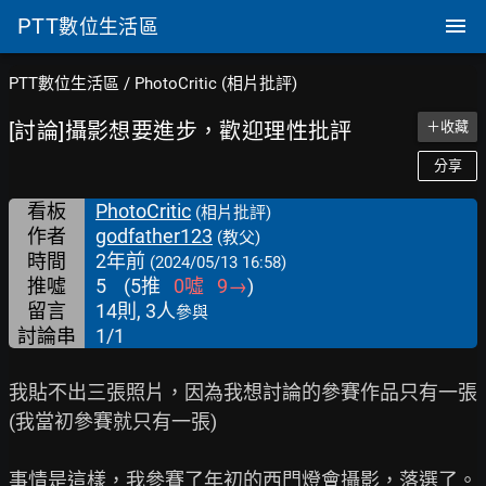
PTT
數位生活區
PTT數位生活區
/
PhotoCritic (相片批評)
[討論]攝影想要進步，歡迎理性批評
＋收藏
分享
看板
PhotoCritic
(相片批評)
作者
godfather123
(教父)
時間
2年前
(2024/05/13 16:58)
推噓
5
(
5
推
0
噓
9
→
)
留言
14則, 3人
參與
討論串
1/1
我貼不出三張照片，因為我想討論的參賽作品只有一張
(我當初參賽就只有一張)

事情是這樣，我參賽了年初的西門燈會攝影，落選了。
