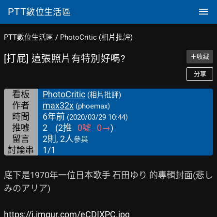
PTT
數位生活區
PTT數位生活區
/
PhotoCritic (相片批評)
[打屁] 這張照片有特別好嗎?
＋收藏
分享
看板
PhotoCritic
(相片批評)
作者
max32x
(phoemax)
時間
6年前
(2020/03/29 10:44)
推噓
2
(
2
推
0
噓
0
→
)
留言
2則, 2人
參與
討論串
1/1
底下是1970年一位日本歌手 石田ゆり 的專輯封面(悲し
みのアリア)

https://i.imgur.com/eCDIXPC.jpg