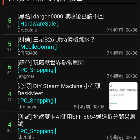
[黑名] dargon0000 喊收後已讀不回
5
[
HardwareSale
]
17
Draculalu
7小時前
,
08/06
[討論] 三星S26 Ultra價格跳水？
5
[
MobileComm
]
18
EPIRB406
7小時前
,
08/06
[請益] 玩魔獸世界熱當原因
6
[
PC_Shopping
]
52
jengmei
7小時前
,
08/06
[心得] DIY Steam Machine 小石頭
DeskMeet
4
[
PC_Shopping
]
17
kimisawa
8小時前
,
08/06
[測試] 地端雙卡AI使用SFF-8654通道拆分簡易測
試
4
[
PC_Shopping
]
30
ck203l5
10小時前
,
08/06