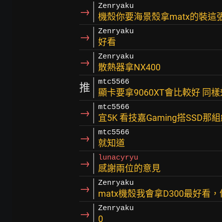
Zenryaku
→
機殼你要海景殼拿matx的裝這
Zenryaku
→
好看
Zenryaku
→
散熱器拿NX400
mtc5566
推
顯卡要拿9060XT會比較好 同
mtc5566
→
宜5K 看技嘉Gaming搭SSD
mtc5566
→
就知道
lunacyryu
→
感謝兩位的意見
Zenryaku
→
matx機殼我會拿D300最好看，
Zenryaku
→
0