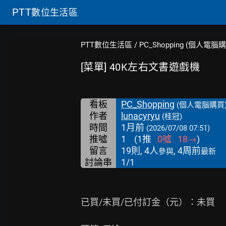
PTT
數位生活區
PTT數位生活區
/
PC_Shopping (個人電腦
[菜單] 40K左右文書遊戲機
看板
PC_Shopping
(個人電腦購買
作者
lunacyryu
(桂冠)
時間
1月前
(2026/07/08 07:51)
推噓
1
(
1
推
0
噓
18
→
)
留言
19則, 4人
, 4周前
參與
最新
討論串
1/1
已買/未買/已付訂金（元）：未買
