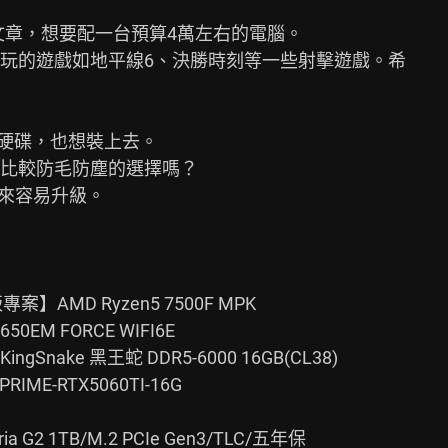
章，想要配一台預算4萬左右的電腦。

玩的遊戲如地平線6、決勝時刻等一些射擊遊戲。希

D硬碟，也想裝上去。

比較防毛防塵的選擇嗎？

來容易升級。

AMD Ryzen5 7500F MPK

0EM FORCE WIFI6E

ngSnake 黑王蛇 DDR5-6000 16GB(CL38)

ME-RTX5060TI-16G

a G2 1TB/M.2 PCIe Gen3/TLC/五年保
