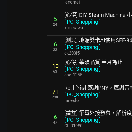
jengmei
[心得] DIY Steam Machine
5
[
PC_Shopping
]
24
kimisawa
[測試] 地端雙卡AI使用SFF
6
[
PC_Shopping
]
33
ck203l5
[心得] 華碩品質 半月為止
10
[
PC_Shopping
]
63
asdf1256
Re: [心得] 感謝PNY，感謝
71
[
PC_Shopping
]
230
mileslo
[請益] 筆電外接螢幕，解析
6
[
PC_Shopping
]
47
CHB1980