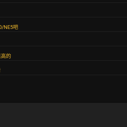
/NE5吧
值高的
謝