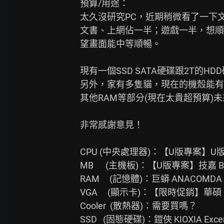
預算/用途：

太久沒研究PC，近期稍微看了一下文
文書、上網佔一半；遊戲一半，想順
望畫面能中等順暢。

現有一個SSD SATA硬碟跟2T的HD
另外，家有多隻貓，現在的機殼能有
其他RAM等部分(現在太貴超預算)未
非常感謝意見！

CPU (中央處理器)：【U版專案】U版專案】
MB      (主機板)：【U版專案】技嘉 B65
RAM     (記憶體)：巨蟒 ANACOMDA Ki
VGA     (顯示卡)：【限時促銷】華碩 PRI
Cooler  (散熱器)：需要買嗎？

SSD   (固態硬碟)：鎧俠 KIOXIA Exceri