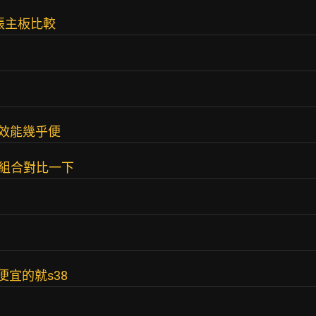
張主板比較
樣效能幾乎便
那組組合對比一下
便宜的就s38