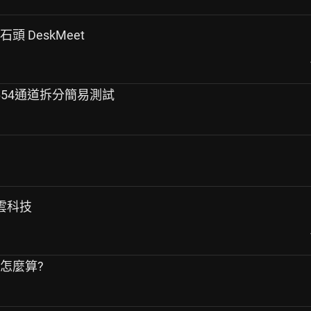
 小石頭 DeskMeet
-8654通道拆分簡易測試
青雲科技
度怎麼算?