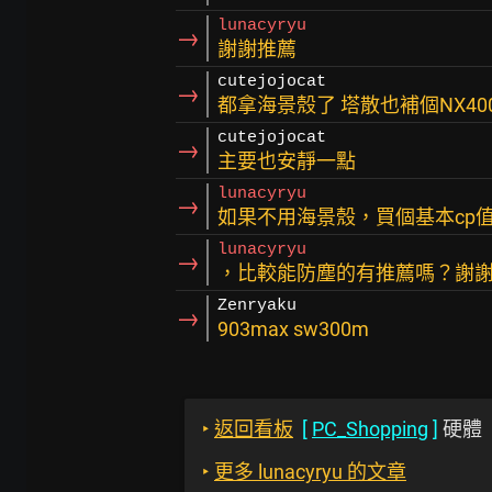
lunacyryu
→
謝謝推薦
cutejojocat
→
都拿海景殼了 塔散也補個NX400
cutejojocat
→
主要也安靜一點
lunacyryu
→
如果不用海景殼，買個基本cp
lunacyryu
→
，比較能防塵的有推薦嗎？謝
Zenryaku
→
903max sw300m
‣
返回看板
[
PC_Shopping
]
硬體
‣
更多 lunacyryu 的文章