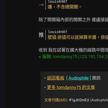
louis0407
→
護，不含總開關。
louis0407
推
壁插 排插可以拔掉算半層，排
‣
返回看板
[
Audiophile
]
資訊
‣
更多 tomdanny75 的文章
文章代碼(AID):
#1gJH2mEU
(Audiophile