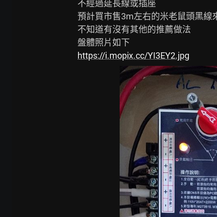
不經過延長線或插座

預計買市售3m左右的米老鼠頭黑線來
不知道有沒有其他的推薦做法

https://i.mopix.cc/YI3EY2.jpg