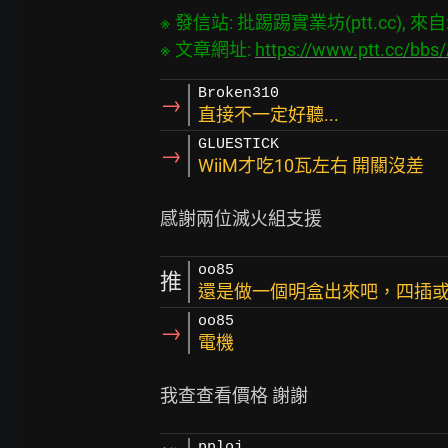
※ 發信站: 批踢踢實業坊(ptt.cc), 來自: 1
※ 文章網址: 
https://www.ptt.cc/bbs
Broken310
→
直接不一定好聽...
GLUESTICK
→
WiiM才吃10瓦左右 開關沒差
oo85
推
還是做一個明盒出來吧，四插
oo85
→
電機
pploj