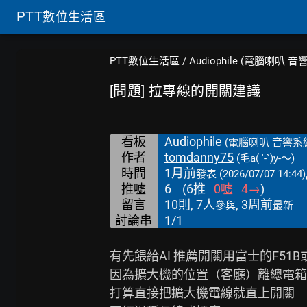
PTT
數位生活區
PTT數位生活區
/
Audiophile (電腦喇叭 音
[問題] 拉專線的開關建議
看板
Audiophile
(電腦喇叭 音響系
作者
tomdanny75
(毛a( ′-`)y-～)
時間
1月前
發表
(2026/07/07 14:44)
推噓
6
(
6
推
0
噓
4
→
)
留言
10則, 7人
, 3周前
參與
最新
討論串
1/1
有先餵給AI 推薦開關用富士的F51B或F
因為擴大機的位置（客廳）離總電箱
打算直接把擴大機電線就直上開關
