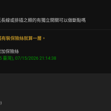
插有裝保險絲就算一層。
)