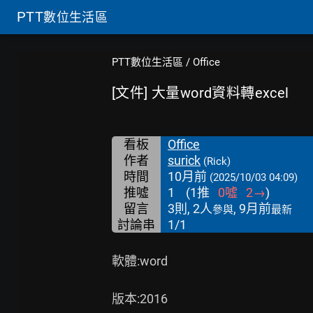
PTT
數位生活區
PTT數位生活區
/
Office
[文件] 大量word資料轉excel
看板
Office
作者
surick
(Rick)
時間
10月前
(2025/10/03 04:09)
推噓
1
(
1
推
0
噓
2
→
)
留言
3則, 2人
, 9月前
參與
最新
討論串
1/1
軟體:word

版本:2016
