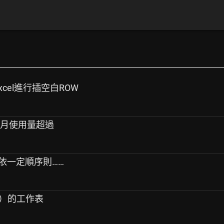
Excel進行插空白ROW
上月使用量超過
依一定順序則……
lc）的工作表