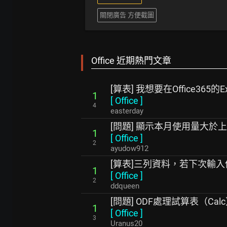
關閉廣告 方便截圖
Office 近期熱門文章
[算表] 我想要在Office365的
1
[
Office
]
4
easterday
[問題] 顯示本月使用量大於
1
[
Office
]
2
ayudow912
[算表]三列資料，若下次輸入
1
[
Office
]
2
ddqueen
[問題] ODF處理試算表（Ca
1
[
Office
]
3
Uranus20