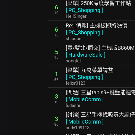
[菜單] 250K深度學習工作站
6
[
PC_Shopping
]
19
HellSinger
Re: [情報] 主機板即將漲價
6
[
PC_Shopping
]
13
shiauber
[賣/雙北/面交] 主機版B860M G
5
[
HardwareSale
]
15
songfat
[菜單] 九萬菜單請益
1
[
PC_Shopping
]
66
felixr0123
[問題] 三星tab s9+鍵盤能
3
[
MobileComm
]
8
ludashi
[討論] 三星手機找吸毒大麻仔
3
[
MobileComm
]
86
andy199113