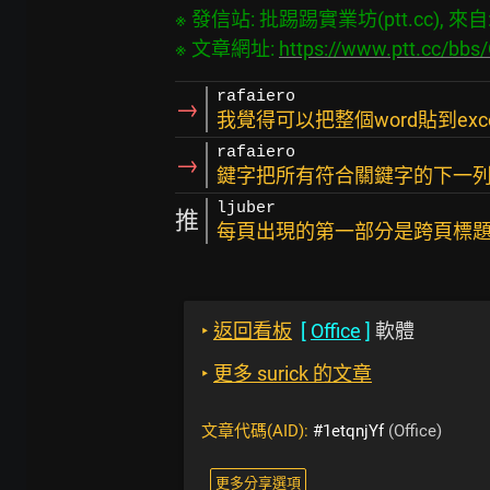
※ 發信站: 批踢踢實業坊(ptt.cc), 來自: 1
※ 文章網址: 
https://www.ptt.cc/bbs
rafaiero
→
我覺得可以把整個word貼到ex
rafaiero
→
鍵字把所有符合關鍵字的下一
ljuber
推
每頁出現的第一部分是跨頁標題
‣
返回看板
[
Office
]
軟體
‣
更多 surick 的文章
文章代碼(AID):
#1etqnjYf
(Office)
更多分享選項