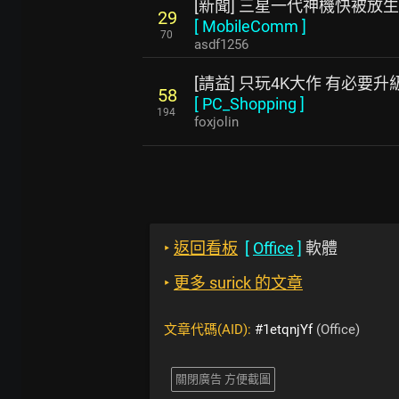
[新聞] 三星一代神機快被放
29
[
MobileComm
]
70
asdf1256
[請益] 只玩4K大作 有必要升
58
[
PC_Shopping
]
194
foxjolin
‣
返回看板
[
Office
]
軟體
‣
更多 surick 的文章
文章代碼(AID):
#1etqnjYf
(Office)
關閉廣告 方便截圖