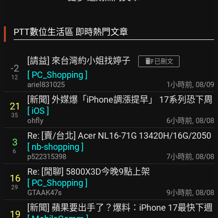
PTT數位生活區 即時熱門文章
[請益] 來台灣約小姐找婷子
已刪文
-2
[
PC_Shopping
]
12
ariel831025
1小時前
,
08/09
[新聞] 外媒爆「iPhone調漲提早」 17系列恐下周
21
[
iOS
]
35
ohfly
6小時前
,
08/08
Re: [賣/台北] Acer NL16-71G 13420H/16G/2050
3
[
nb-shopping
]
6
p522315398
7小時前
,
08/08
Re: [閒聊] 5800X3D今晚9點上架
16
[
PC_Shopping
]
29
GTAAK47s
9小時前
,
08/08
[新聞] 蘋果要出手了？爆料：iPhone 17最快下週
19