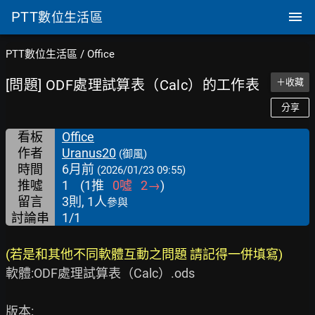
PTT
數位生活區
PTT數位生活區
/
Office
[問題] ODF處理試算表（Calc）的工作表
＋收藏
分享
看板
Office
作者
Uranus20
(御風)
時間
6月前
(2026/01/23 09:55)
推噓
1
(
1
推
0
噓
2
→
)
留言
3則, 1人
參與
討論串
1/1
(若是和其他不同軟體互動之問題 請記得一併填寫)
軟體:ODF處理試算表（Calc）.ods

版本:
