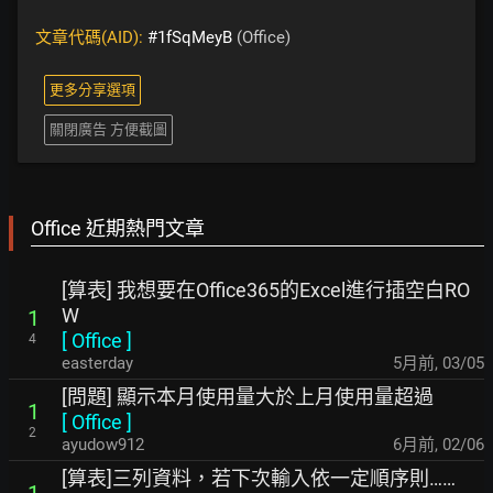
文章代碼(AID):
#1fSqMeyB
(Office)
更多分享選項
關閉廣告 方便截圖
Office 近期熱門文章
[算表] 我想要在Office365的Excel進行插空白RO
W
1
[
Office
]
4
easterday
5月前
,
03/05
[問題] 顯示本月使用量大於上月使用量超過
1
[
Office
]
2
ayudow912
6月前
,
02/06
[算表]三列資料，若下次輸入依一定順序則……