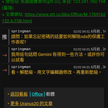
※ 發信站: 批踢踢實業坊(ptt.cc), 來自: 123.241.160.154 
(臺灣)

※ 文章網址: 
https://www.ptt.cc/bbs/Office/M.1769162
152.A.F0B.html
6月前
, 1
springman
02/02 04:32,
F
推
請問：如果忘記密碼的話要如何解除ods的保護工
作表呢?
6月前
, 2
springman
02/02 04:33,
F
→
我用這句話問 Gemini 有得到一些方法，或許你可
以試看
6月前
, 3
springman
02/02 04:33,
F
→
看。解壓縮、用文字編輯器修改、再重新壓縮。
‣
返回看板
[
Office
]
軟體
‣
更多 Uranus20 的文章