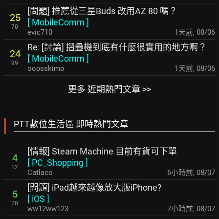
[問題] 推薦從三星Buds 改用AZ 80 嗎？
25
[
MobileComm
]
70
evic710
1天前
,
08/06
Re: [討論] 摺疊機到底有什麼很實用的地方啊？
24
[
MobileComm
]
99
oopsskimo
1天前
,
08/06
更多 近期熱門文章 >>
PTT數位生活區 即時熱門文章
[情報] Steam Machine 目前有貨可下單
4
[
PC_Shopping
]
12
Catlaco
6小時前
,
08/07
[問題] iPad越來越像放大版iPhone?
5
[
iOS
]
20
ww12ww123
7小時前
,
08/07