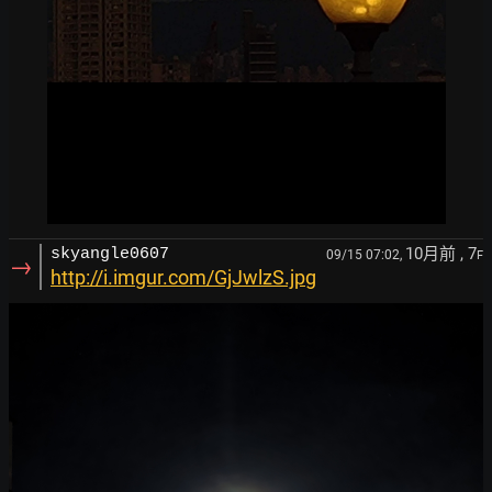
10月前
, 7
skyangle0607
09/15 07:02,
F
→
http://i.imgur.com/GjJwlzS.jpg