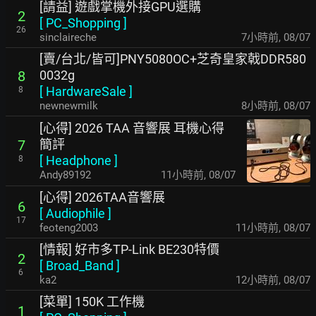
[請益] 遊戲掌機外接GPU選購
2
[
PC_Shopping
]
26
sinclaireche
7小時前
,
08/07
[賣/台北/皆可]PNY5080OC+芝奇皇家戟DDR580
0032g
8
[
HardwareSale
]
8
newnewmilk
8小時前
,
08/07
[心得] 2026 TAA 音響展 耳機心得
簡評
7
[
Headphone
]
8
Andy89192
11小時前
,
08/07
[心得] 2026TAA音響展
6
[
Audiophile
]
17
feoteng2003
11小時前
,
08/07
[情報] 好市多TP-Link BE230特價
2
[
Broad_Band
]
6
ka2
12小時前
,
08/07
[菜單] 150K 工作機
1