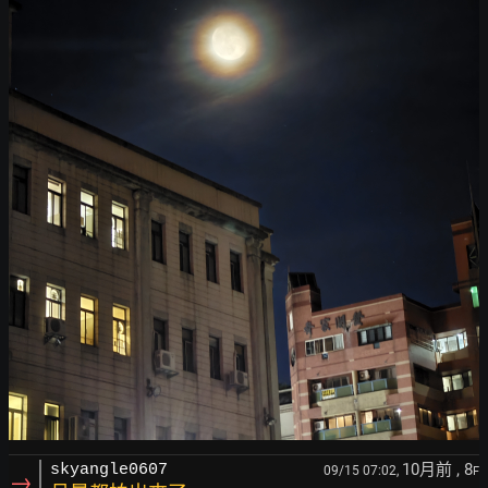
10月前
, 8
skyangle0607
09/15 07:02,
F
→