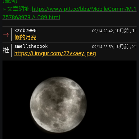
(臺灣)

※ 文章網址: 
https://www.ptt.cc/bbs/MobileComm/M.1
757863978.A.C89.html
10月前
, 1
xzcb2008
09/14 23:42,
F
→
假的月亮
10月前
, 2
smellthecook
09/14 23:59,
F
推
https://i.imgur.com/27vxaey.jpeg