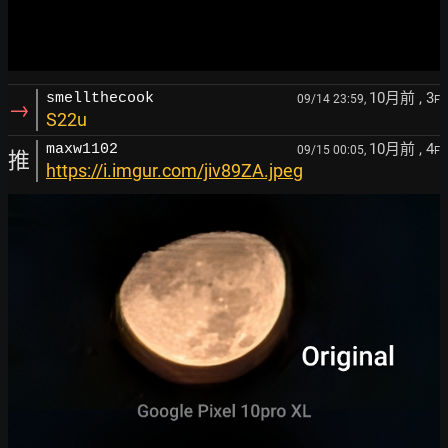
10月前
, 3
smellthecook
09/14 23:59,
F
→
S22u
10月前
, 4
maxw1102
09/15 00:05,
F
推
https://i.imgur.com/jiv89ZA.jpeg