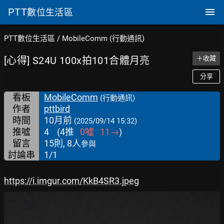
PTT
數位生活區
PTT數位生活區
/
MobileComm (行動通訊)
[心得] S24U 100x拍101合體月亮
＋收藏
分享
看板
MobileComm
(行動通訊)
作者
pttbird
時間
10月前
(2025/09/14 15:32)
推噓
4
(
4
推
0
噓
11
→
)
留言
15則, 8人
參與
討論串
1/1
https://i.imgur.com/KkB4SR3.jpeg