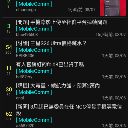
2
[
MobileComm
]
3
elnacongo
4小時前
,
08/07
[問題] 手機錄影上傳至社群平台掉幀問題
3
[
MobileComm
]
13
blue496508
15小時前
,
08/07
[討論] 三星S26 Ultra價格跳水？
54
[
MobileComm
]
205
EPIRB406
1天前
,
08/06
有人官網訂的fold8已出貨了嗎
11
[
MobileComm
]
25
hdf87ery
1天前
,
08/06
[購機] 大電量，續航力強，預算2萬內
30
[
MobileComm
]
62
dnol
1天前
,
08/06
[新聞] 8月起已無委員在任 NCC停發手機等電信
設
62
[
MobileComm
]
381
a5687920
1天前
,
08/06