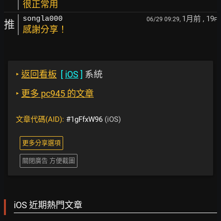
很正常用
1月前
, 19
songla000
06/29 09:29,
F
推
感謝分享！
‣
返回看板
[
iOS
]
系統
‣
更多 pc945 的文章
文章代碼(AID):
#1gFfxW96
(iOS)
更多分享選項
關閉廣告 方便截圖
iOS 近期熱門文章