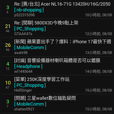
Re: [賣/台北] Acer NL16-71G 13420H/16G/2050
3
[
nb-shopping
]
6
p522315398
10小時前
,
08/08
Re: [閒聊] 5800X3D今晚9點上架
21
[
PC_Shopping
]
46
GTAAK47s
13小時前
,
08/08
[新聞] 蘋果要出手了？爆料：iPhone 17最快下週
26
[
MobileComm
]
96
asahi98
13小時前
,
08/08
[討論] 音響設備器材喇叭箱體是否可以鍍膜
4
[
Headphone
]
12
wl1445644
14小時前
,
08/08
[菜單] 250K深度學習工作站
10
[
PC_Shopping
]
67
HellSinger
15小時前
,
08/08
[問題] 三星wallet數位鑰匙疑問
3
[
MobileComm
]
7
shatter0921
15小時前
,
08/08