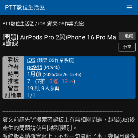
PTT
數位生活區
PTT數位生活區
/
iOS (蘋果iOS作業系統)
[問題] AirPods Pro 2與iPhone 16 Pro Ma
＋收藏
x斷線
分享
看板
iOS
(蘋果iOS作業系統)
作者
pc945
(PC945)
時間
1月前
(2026/06/26 15:46)
推噓
7
(
7
推
0
噓
12
→
)
留言
19則, 9人
參與
討論串
1/1
------------------------------------------------------------------------------

發文前請先"/"搜索確認板上有無相關問題，越獄(JB)後
產生的問題請使用[越獄]類別。

系統版本請確實寫上，不要一句最新了事，幾個月後你