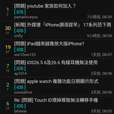
[問題] youtube 家族如何加入？
1
[
iOS
]
2
pamailoveyou
7小時前
,
08/09
[新聞] 外媒爆「iPhone調漲提早」 17系列恐下周
30
[
iOS
]
51
ohfly
9小時前
,
08/08
[問題] iPad越來越像放大版iPhone?
19
[
iOS
]
67
ww12ww123
1天前
,
08/07
[問題] iOS26.5.6及26.6 有線耳機無法使用
7
[
iOS
]
12
ap1014
2天前
,
08/06
[問題] apple watch 複雜功能日期顯示形式
2
[
iOS
]
7
omniallme
3天前
,
08/06
Re: [問題] Touch ID壞掉導致無法轉移手機
6
[
iOS
]
15
bilinear
3天前
,
08/05