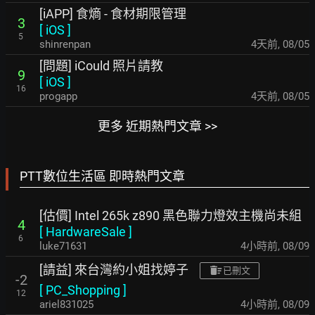
[iAPP] 食熵 - 食材期限管理
3
[
iOS
]
5
shinrenpan
4天前
,
08/05
[問題] iCould 照片請教
9
[
iOS
]
16
progapp
4天前
,
08/05
更多 近期熱門文章 >>
PTT數位生活區 即時熱門文章
[估價] Intel 265k z890 黑色聯力燈效主機尚未組
4
[
HardwareSale
]
6
luke71631
4小時前
,
08/09
[請益] 來台灣約小姐找婷子
已刪文
-2
[
PC_Shopping
]
12
ariel831025
4小時前
,
08/09