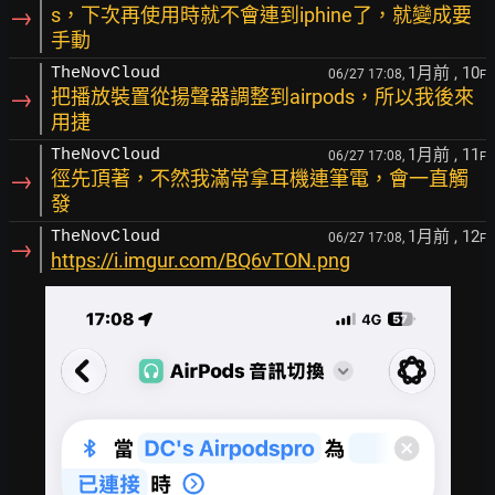
→
s，下次再使用時就不會連到iphine了，就變成要
手動
1月前
, 10
TheNovCloud
06/27 17:08,
F
→
把播放裝置從揚聲器調整到airpods，所以我後來
用捷
1月前
, 11
TheNovCloud
06/27 17:08,
F
→
徑先頂著，不然我滿常拿耳機連筆電，會一直觸
發
1月前
, 12
TheNovCloud
06/27 17:08,
F
→
https://i.imgur.com/BQ6vTON.png