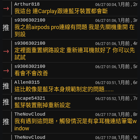
1月前
, 2
Arthur818
06/27 00:04,
F
→
我這台 連Carplay跟連藍牙裝置都會斷
1月前
, 3
s9306302100
06/27 01:06,
F
推
我之前airpods pro連線有問題 我是先關機重開 在
到設
1月前
, 4
s9306302100
06/27 01:06,
F
→
定裡面重置網路設定 重新連耳機就好了 你可以先
試試
1月前
, 5
s9306302100
06/27 01:06,
F
→
看會不會改善
1月前
, 6
Allen0315
06/27 03:51,
F
推
這比較像是藍牙本身規範制定的問題......
1月前
, 7
escape54321
06/27 05:52,
F
推
藍芽裝置刪掉重新設定
1月前
, 8
TheNovCloud
06/27 17:08,
F
推
我有遇到這問題，觸發情況是有拿耳機連結筆電w
indow
1月前
, 9
TheNovCloud
06/27 17:08,
F