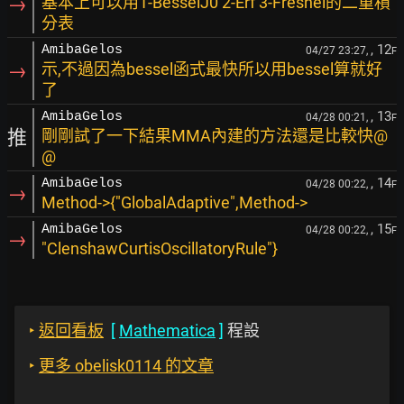
→
基本上可以用1-BesselJ0 2-Erf 3-Fresnel的二重積
分表
, 12
AmibaGelos
04/27 23:27,
F
→
示,不過因為bessel函式最快所以用bessel算就好
了
, 13
AmibaGelos
04/28 00:21,
F
推
剛剛試了一下結果MMA內建的方法還是比較快@
@
, 14
AmibaGelos
04/28 00:22,
F
→
Method->{"GlobalAdaptive",Method->
, 15
AmibaGelos
04/28 00:22,
F
→
"ClenshawCurtisOscillatoryRule"}
‣
返回看板
[
Mathematica
]
程設
‣
更多 obelisk0114 的文章