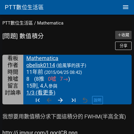
PTT
數位生活區
PTT數位生活區
/
Mathematica
[問題] 數值積分
＋收藏
分享
看板
Mathematica
作者
obelisk0114
(追風箏的孩子)
時間
11年前
(2015/04/25 08:42)
推噓
8
(
8
推
0
噓
7
→
)
留言
15則, 4人
參與
討論串
1/3 (看更多)
說明
我想要用數值積分求下面這積分的 FWHM(半高全寬)

http://i.imgur.com/LgocICB.png