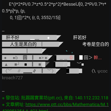
       E^(I*2*Pi/0.7*z*0.5^2*p^2)*BesselJ[0, 2*Pi/0.7*r*
0.5*p]*p, {p,

        0, 1}]])^2*r, {r, 0, 3552/15}]

肝不好           
▁
▁        
●       
◤            
肝若好
人生是黑白的     
▏             
◤                   
考卷是空白的
▏           
◤                  
、 ﹐
●      ●b     
囧
     ▎  ●> ● 
◤  
▌ ﹍﹍ 
０ 
▊
囧＞ 
幹...
▲      ■┘    
■     
▎  ■ 
█
◤
▌      
ㄏ
〈﹀     ∥  
▁▁∥     
▎ ﹀〉
◤      
▋        
▊      〈\  
ψcoc
kroach727
※ 發信站: 批踢踢實業坊(ptt.cc), 來自: 140.112.232.118

※ 文章網址: 
https://www.ptt.cc/bbs/Mathematica/M.1