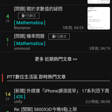
[問題] 關於求數值的疑問
4
已刪文
10
[
Mathematica
]
Boyopoyo
5年前
,
04/25
[問題] 機率問題
已刪文
1
[
Mathematica
]
1
simmond
5年前
,
04/19
更多 近期熱門文章 >>
PTT數位生活區 即時熱門文章
[新聞] 外媒爆「iPhone調漲提早」 17系列恐下周
14
[
iOS
]
23
ohfly
2小時前
,
08/08
Re: [閒聊] 5800X3D今晚9點上架