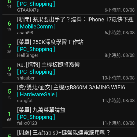
8
[
PC_Shopping
]
14
GTAAK47s
6小時前
,
08/08
[新聞] 蘋果要出手了？爆料：iPhone 17最快下週
6
[
MobileComm
]
19
asahi98
6小時前
,
08/08
[菜單] 250K深度學習工作站
7
[
PC_Shopping
]
38
HellSinger
8小時前
,
08/08
Re: [情報] 主機板即將漲價
9
[
PC_Shopping
]
18
shiauber
10小時前
,
08/08
[賣/雙北/面交] 主機版B860M GAMING WIFI6
5
[
HardwareSale
]
15
songfat
11小時前
,
08/08
[菜單] 九萬菜單請益
1
[
PC_Shopping
]
66
felixr0123
11小時前
,
08/08
[問題] 三星tab s9+鍵盤能連電腦用嗎？
5