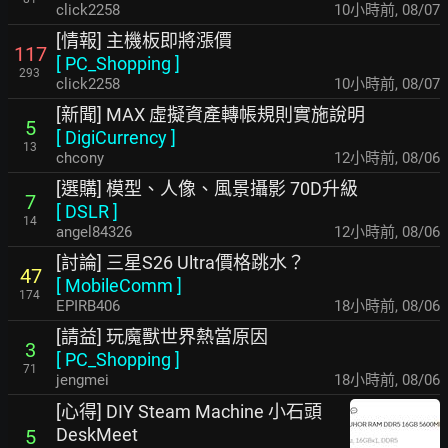
click2258
10小時前
,
08/07
[情報] 主機板即將漲價
117
[
PC_Shopping
]
293
click2258
10小時前
,
08/07
[新聞] MAX 虛擬資產轉帳規則實施說明
5
[
DigiCurrency
]
13
chcony
12小時前
,
08/06
[選購] 模型、人像、風景攝影 70D升級
7
[
DSLR
]
14
angel84326
12小時前
,
08/06
[討論] 三星S26 Ultra價格跳水？
47
[
MobileComm
]
174
EPIRB406
18小時前
,
08/06
[請益] 玩魔獸世界熱當原因
3
[
PC_Shopping
]
71
jengmei
18小時前
,
08/06
[心得] DIY Steam Machine 小石頭
DeskMeet
5