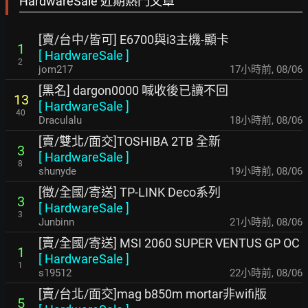
HardwareSale 近期熱門文章
[賣/台中/皆可] E6700與i3主機-顯卡
1
[
HardwareSale
]
2
jom217
17小時前
,
08/06
[黑名] dargon0000 喊收後已讀不回
13
[
HardwareSale
]
40
Draculalu
18小時前
,
08/06
[賣/雙北/面交]TOSHIBA 2TB 全新
3
[
HardwareSale
]
8
shunyde
19小時前
,
08/06
[徵/全國/寄送] TP-LINK Deco系列
3
[
HardwareSale
]
3
Junbinn
21小時前
,
08/06
[賣/全國/寄送] MSI 2060 SUPER VENTUS GP OC
1
[
HardwareSale
]
1
s19512
22小時前
,
08/06
[賣/台北/面交]mag b850m mortar非wifi版
5