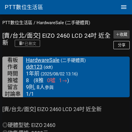
PTT
數位生活區
PTT數位生活區
/
HardwareSale (二手硬體買)
[賣/台北/面交] EIZO 2460 LCD 24吋 近全
＋收藏
新
已刪文
分享
看板
HardwareSale
(二手硬體買)
作者
ddt123
(ddt)
時間
1年前
(2025/08/02 13:16)
推噓
8
(
8
推
0
噓
1
→
)
留言
9則, 8人
參與
討論串
1/1
[賣/台北/面交] EIZO 2460 LCD 24吋 近全新

◎硬體型號: EIZO 2460
