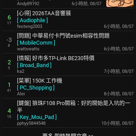
Andy89192
6小時前
,
08/07
[心得] 2026TAA音響展
6
[
Audiophile
]
17
feoteng2003
6小時前
,
08/07
[問題] 中華易付卡門號esim相容性問題
-3
[
MobileComm
]
8
wattswatts
6小時前
,
08/07
[情報] 好市多TP-Link BE230特價
2
[
Broad_Band
]
5
ka2
7小時前
,
08/07
[菜單] 150K 工作機
1
[
PC_Shopping
]
41
Alei
8小時前
,
08/07
[鍵盤] 狼珠F108 Pro開箱：好的開始是入坑的一
半
4
[
Key_Mou_Pad
]
10
pphyy5844548
10小時前
,
08/07