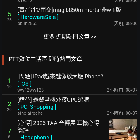
s19512
1天前
,
08/06
[賣/台北/面交]mag b850m mortar非wifi版
5
[
HardwareSale
]
26
bblin2855
1天前
,
08/06
更多 近期熱門文章 >>
PTT數位生活區 即時熱門文章
[問題] iPad越來越像放大版iPhone?
1
[
iOS
]
10
ww12ww123
2小時前
,
08/07
[請益] 遊戲掌機外接GPU選購
2
[
PC_Shopping
]
20
sinclaireche
2小時前
,
08/07
[心得] 2026 TAA 音響展 耳機心得
簡評
7
[
Headphone
]
8