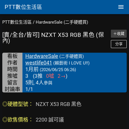
PTT
數位生活區
PTT數位生活區
/
HardwareSale (二手硬體買)
[賣/全台/皆可] NZXT X53 RGB 黑色 (保
＋收藏
內)
分享
看板
HardwareSale
(二手硬體買)
作者
westlife041
(賴藝術 I LOVE U!!)
時間
1月前
(2026/06/25 06:26)
推噓
3
(
3
推
0
噓
2
→
)
留言
5則, 4人
參與
討論串
1/1
◎硬體型號：  
NZXT X53 RGB 黑色

◎欲售價格：  
2200 誠可議
