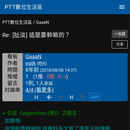
PTT
數位生活區
PTT數位生活區
/
GaaaN
Re: [扯淡] 這是要幹嘛的？
＋收藏
分享
看板
GaaaN
作者
eatk
(吃K)
時間
8年前
(2018/08/08 14:37)
推噓
1
(
1
推
0
噓
0
→
)
留言
1則, 1人
參與
討論串
4/4 (看更多)
說明
: 如題啊
