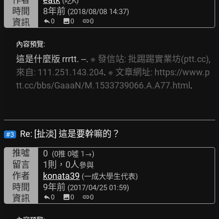
(吃K)
時間
8年前
(2018/08/08 14:37)
資訊
0
image
0
link
0
內容預覽:
這是什麼版 rrrtt. --. 
※
發信站:
批踢踢實業坊(ptt.cc),
來自:
111.251.143.204
. 
※
文章網址:
https://www.p
tt.cc/bbs/GaaaN/M.1533739066.A.A77.html
.
Re: [扯淡] 這是要幹嘛的？
#3
推噓
0
(0推
0噓 1→
)
留言
1則，0人
參與
作者
konata39
(一成大學生代表)
時間
9年前
(2017/04/25 01:59)
資訊
0
image
0
link
0