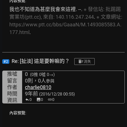
內容預覽:
我也不知道為甚麼我會來這裡. --. 
※
發信站:
批踢踢
實業坊(ptt.cc),
來自:
140.116.247.244
. 
※
文章網址:
https://www.ptt.cc/bbs/GaaaN/M.1493085583.A.
177.html
.
Re: [扯淡] 這是要幹嘛的？
#2
消失
推噓
0
(0推
0噓 0→
)
留言
0則，0人
參與
作者
charlie0810
時間
9年前
(2016/12/28 00:55)
資訊
0
image
0
link
0
內容預覽: