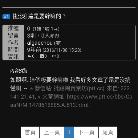
[扯淡] 這是要幹嘛的？
#1
推噓
0
(1推
1噓 1→
)
留言
3則，0人
參與
作者
algaechou
(麥)
時間
9年前
(2016/11/08 15:28)
資訊
0
image
0
link
0
內容預覽:
如題啊. 這個板要幹嘛啦 我看好多文章了還是沒搞
懂啊. --. 
※
發信站:
批踢踢實業坊(ptt.cc),
來自:
223.
141.21.41
. 
※
文章網址:
https://www.ptt.cc/bbs/Ga
aaN/M.1478618885.A.613.html
.
首頁
上一頁
1
下一頁
尾頁