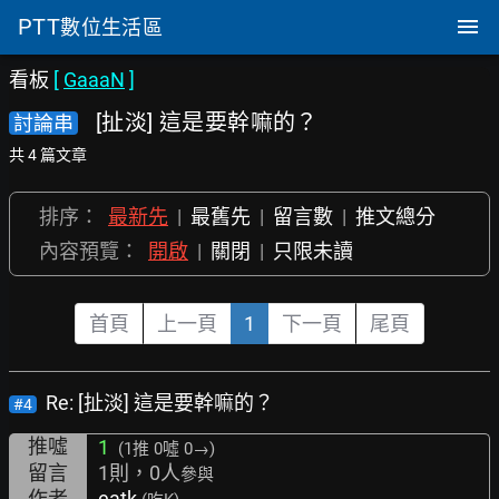
PTT
數位生活區
看板
[
GaaaN
]
[扯淡] 這是要幹嘛的？
討論串
共 4 篇文章
排序：
最新先
|
最舊先
|
留言數
|
推文總分
內容預覽：
開啟
|
關閉
|
只限未讀
首頁
上一頁
1
下一頁
尾頁
Re: [扯淡] 這是要幹嘛的？
#4
推噓
1
(1推
0噓 0→
)
留言
1則，0人
參與
作者
eatk