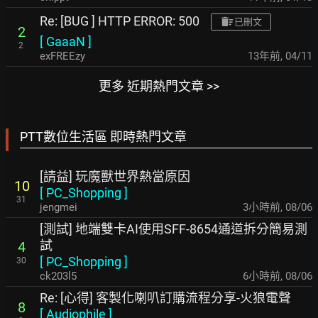
Re: [BUG ] HTTP ERROR: 500
已刪文
2
[
GaaaN
]
2
exFREEzy
13年前
,
04/11
更多 近期熱門文章 >>
PTT數位生活區 即時熱門文章
[請益] 玩魔獸世界熱當原因
10
[
PC_Shopping
]
31
jengmei
3小時前
,
08/06
[測試] 地端雙卡AI使用SFF-8654通道拆分簡易測
試
4
[
PC_Shopping
]
30
ck203l5
6小時前
,
08/06
Re: [心得] 客製化喇叭訂購流程分享-火狼電聲
8
[
Audiophile
]