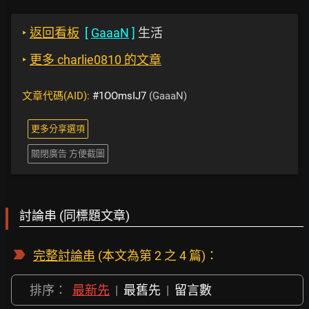
‣
返回看板
[
GaaaN
]
生活
‣
更多 charlie0810 的文章
文章代碼(AID):
#1OOmsIJ7
(GaaaN)
更多分享選項
關閉廣告 方便截圖
討論串 (同標題文章)
完整討論串
(本文為第 2 之 4 篇)：
排序：
最新先
|
最舊先
|
留言數