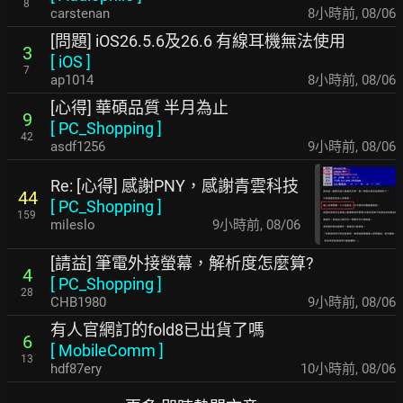
8
carstenan
8小時前
,
08/06
[問題] iOS26.5.6及26.6 有線耳機無法使用
3
[
iOS
]
7
ap1014
8小時前
,
08/06
[心得] 華碩品質 半月為止
9
[
PC_Shopping
]
42
asdf1256
9小時前
,
08/06
Re: [心得] 感謝PNY，感謝青雲科技
44
[
PC_Shopping
]
159
mileslo
9小時前
,
08/06
[請益] 筆電外接螢幕，解析度怎麼算?
4
[
PC_Shopping
]
28
CHB1980
9小時前
,
08/06
有人官網訂的fold8已出貨了嗎
6
[
MobileComm
]
13
hdf87ery
10小時前
,
08/06