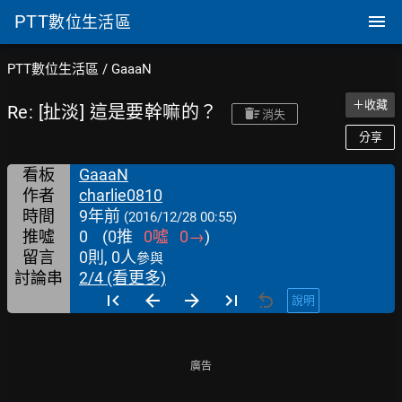
PTT
數位生活區
PTT數位生活區
/
GaaaN
＋收藏
Re: [扯淡] 這是要幹嘛的？
消失
分享
看板
GaaaN
作者
charlie0810
時間
9年前
(2016/12/28 00:55)
推噓
0
(
0
推
0
噓
0
→
)
留言
0則, 0人
參與
討論串
2/4 (看更多)
說明
廣告