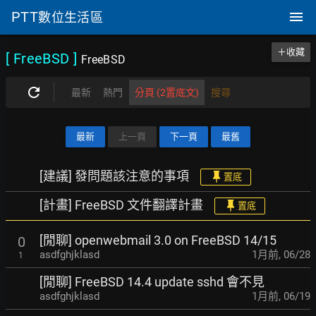
PTT
數位生活區
＋收藏
[ FreeBSD
]
FreeBSD
最新
熱門
分頁 (2置底文)
搜尋
最新
上一頁
下一頁
最舊
[建議] 發問題該注意的事項
置底
[計畫] FreeBSD 文件翻譯計畫
置底
[閒聊] openwebmail 3.0 on FreeBSD 14/15
0
asdfghjklasd
1月前
,
06/28
1
[閒聊] FreeBSD 14.4 update sshd 會不見
asdfghjklasd
1月前
,
06/19