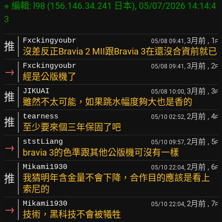
※ 編輯: l98 (156.146.34.241 日本), 05/07/2026 14:14:4
3月前
, 1
Fxckingyoubr
05/08 09:41,
F
推
沒差反正Bravia 2 MII跟Bravia 3在還沒合資前就已
3月前
, 2
Fxckingyoubr
05/08 09:41,
F
→
經是公版機了
3月前
, 3
JIKUAI
05/08 10:00,
F
推
雖然不太可能，如果跳水幅度夠大也是香的
2月前
, 4
tearness
05/10 02:52,
F
推
至少要來個三年保固了吧
2月前
, 5
ststLiang
05/10 09:57,
F
→
bravia 3的色準跟其他公版機可沒有一樣
2月前
, 6
Mikami1930
05/10 22:04,
F
推
我猜明年含金量不會下降，合作目的應該是看上
索尼的
2月前
, 7
Mikami1930
05/10 22:04,
F
→
技術，黑科技不會被犧牲