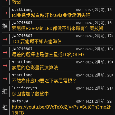
教tcl
2月前
, 15
ststLiang
05/11 01:26,
F
→
tcl會進步越賣越好 bravia會漸漸消失吧
2月前
, 16
ja9740807
05/11 06:48,
F
推
索尼連RGB-MiniLED都做不出來還有什麼技術
2月前
, 17
ja9740807
05/11 06:48,
F
→
TCL要偷還不如去偷海信
2月前
, 18
ja9740807
05/11 06:48,
F
→
最差的選擇也是偷三星或LG的OLED
2月前
, 19
ststLiang
05/11 08:09,
F
→
索尼的色彩畫質演算法
2月前
, 20
ststLiang
05/11 08:09,
F
→
不然為什麼tcl要吃下索尼電視？
2月前
, 21
lucifereyes
05/11 16:00,
F
推
保固會加？觀望中
2月前
, 22
dkfs789
05/11 16:28,
F
推
https://youtu.be/BVcTeXdZjV4?si=Sut8Th3mo2h
15fFB