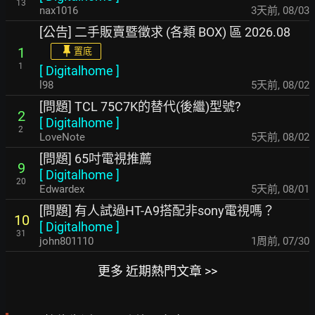
13
nax1016
3天前
,
08/03
[公告] 二手販賣暨徵求 (各類 BOX) 區 2026.08
1
置底
1
[
Digitalhome
]
l98
5天前
,
08/02
[問題] TCL 75C7K的替代(後繼)型號?
2
[
Digitalhome
]
2
LoveNote
5天前
,
08/02
[問題] 65吋電視推薦
9
[
Digitalhome
]
20
Edwardex
5天前
,
08/01
[問題] 有人試過HT-A9搭配非sony電視嗎？
10
[
Digitalhome
]
31
john801110
1周前
,
07/30
更多 近期熱門文章 >>