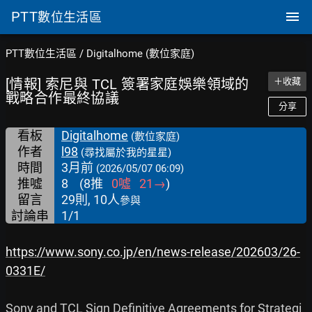
PTT
數位生活區
PTT數位生活區
/
Digitalhome (數位家庭)
[情報] 索尼與 TCL 簽署家庭娛樂領域的
＋收藏
戰略合作最終協議
分享
看板
Digitalhome
(數位家庭)
作者
l98
(尋找屬於我的星星)
時間
3月前
(2026/05/07 06:09)
推噓
8
(
8
推
0
噓
21
→
)
留言
29則, 10人
參與
討論串
1/1
https://www.sony.co.jp/en/news-release/202603/26-
0331E/
Sony and TCL Sign Definitive Agreements for Strategi