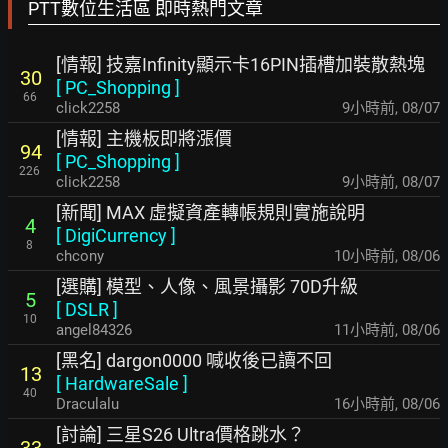
PTT數位生活區 即時熱門文章
[情報] 技嘉Infinity顯示卡16PIN插槽加裝散熱塊
30
[
PC_Shopping
]
66
click2258
9小時前
,
08/07
[情報] 主機板即將漲價
94
[
PC_Shopping
]
226
click2258
9小時前
,
08/07
[新聞] MAX 虛擬資產轉帳規則實施說明
4
[
DigiCurrency
]
8
chcony
10小時前
,
08/06
[選購] 模型、人像、風景攝影 70D升級
5
[
DSLR
]
10
angel84326
11小時前
,
08/06
[黑名] dargon0000 喊收後已讀不回
13
[
HardwareSale
]
40
Draculalu
16小時前
,
08/06
[討論] 三星S26 Ultra價格跳水？
33